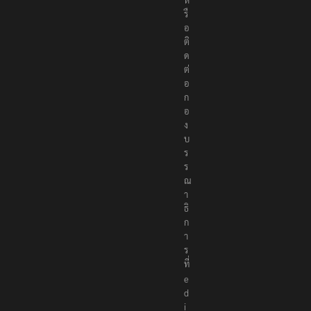
รื
อ
ติ
ด
ต่
อ
ก
อ
ง
บ
ร
ร
ณ
า
ธิ
ก
า
ร
ที่
e
d
i