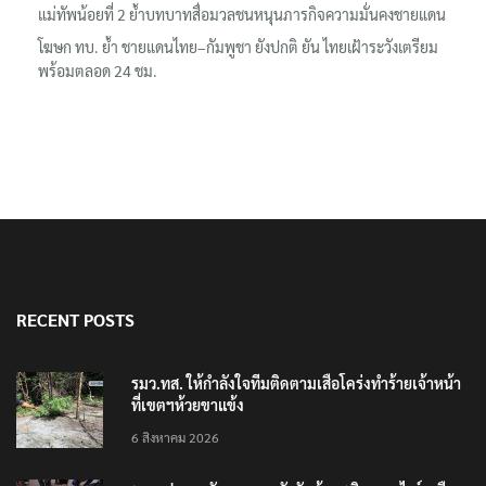
แม่ทัพน้อยที่ 2 ย้ำบทบาทสื่อมวลชนหนุนภารกิจความมั่นคงชายแดน
โฆษก ทบ. ย้ำ ชายแดนไทย–กัมพูชา ยังปกติ ยัน ไทยเฝ้าระวังเตรียม
พร้อมตลอด 24 ชม.
RECENT POSTS
รมว.ทส. ให้กำลังใจทีมติดตามเสือโคร่งทำร้ายเจ้าหน้า
ที่เขตฯห้วยขาแข้ง
6 สิงหาคม 2026