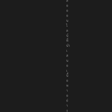
สื่
อ
อ
อ
น
ไ
ล
น์
ที่
นำ
เ
ส
น
อ
เ
นื้
อ
ห
า
อ
ย่
า
ง