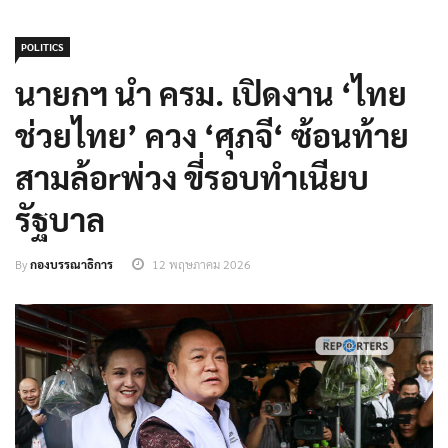
POLITICS
นายกฯ นำ ครม. เปิดงาน ‘ไทย
ช่วยไทย’ ควง ‘ศุภจี‘ ซ้อนท้าย
สามล้อrพ่วง ขี่รอบทำเนียบ
รัฐบาล
By
กองบรรณาธิการ
12 พฤษภาคม 2026