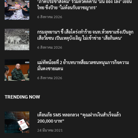
‘ภาคประชาสังคม’ รวมตัวคัดค้าน ‘มิน ออง ไลง์’ เยือน
ไทย ขึงป้าย ‘ไม่ต้อนรับอาชญากร’
6 สิงหาคม 2026
กรมอุทยานฯ ชี้ เสือโคร่งทำร้าย จนท.ห้วยขาแข้งเป็นลูก
เสือวัยซน เป็นเหตุบังเอิญ ไม่เข้าข่าย ‘เสือกินคน’
6 สิงหาคม 2026
แม่ทัพน้อยที่ 2 ย้ำบทบาทสื่อมวลชนหนุนภารกิจความ
มั่นคงชายแดน
6 สิงหาคม 2026
TRENDING NOW
เตือนภัย SMS หลอกลวง “คุณฝากเงินสำเร็จแล้ว
200,000 บาท”
24 มีนาคม 2021