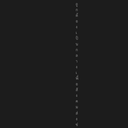
ถู
ก
ต้
อ
ง
เ
ป็
น
ก
ล
า
ง
เ
พื่
อ
สั
ง
ค
ม
ส่
ง
ข่