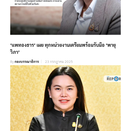
‘แพทองธาร‘ เผย ทุกหน่วยงานเตรียมพร้อมรับมือ ‘พายุ
วิภา’
By
กองบรรณาธิการ
23 กรกฎาคม 2025