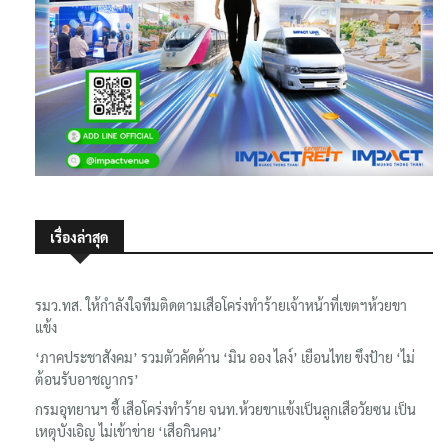
เรื่องล่าสุด
รมว.ทส. ให้กำลังใจทีมติดตามเสือโคร่งทำร้ายเจ้าหน้าที่เขตฯห้วยขา
แข้ง
‘ภาคประชาสังคม’ รวมตัวคัดค้าน ‘มิน ออง ไลง์’ เยือนไทย ขึงป้าย ‘ไม่
ต้อนรับอาชญากร’
กรมอุทยานฯ ชี้ เสือโคร่งทำร้าย จนท.ห้วยขาแข้งเป็นลูกเสือวัยซน เป็น
เหตุบังเอิญ ไม่เข้าข่าย ‘เสือกินคน’