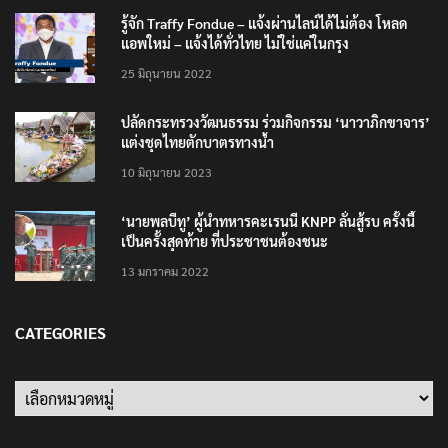
รู้จัก Traffy Fondue – แจ้งผ่านไลน์ได้ไม่ต้อง โหลด
แอพใหม่ – แจ้งได้ทั่วไทย ไม่ใช่แค่ในกรุง
25 มิถุนายน 2022
ปลัดกระทรวงวัฒนธรรม ร่วมกิจกรรม ‘นาวาภิกขาจาร’
แต่งชุดไทยตักบาตรทางน้ำ
10 มิถุนายน 2023
‘นายพลบีทู’ ผู้นำทหารคะเรนนี KNPP ลั่นสู้รบ ครั้งนี้
เป็นครั้งสุดท้าย ที่ประชาชนต้องชนะ
13 มกราคม 2022
CATEGORIES
Categories