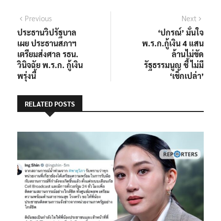
แนะแนว
Previous
Next
Previous
Next
post:
post:
ประธานวิปรัฐบาล
‘ปกรณ์’ มั่นใจ
เรื่อง
เผย ประธานสภาฯ
พ.ร.ก.กู้เงิน 4 แสน
เตรียมส่งศาล รธน.
ล้านไม่ขัด
วินิจฉัย พ.ร.ก. กู้เงิน
รัฐธรรมนูญ ชี้ ไม่มี
พรุ่งนี้
‘เช็กเปล่า’
RELATED POSTS