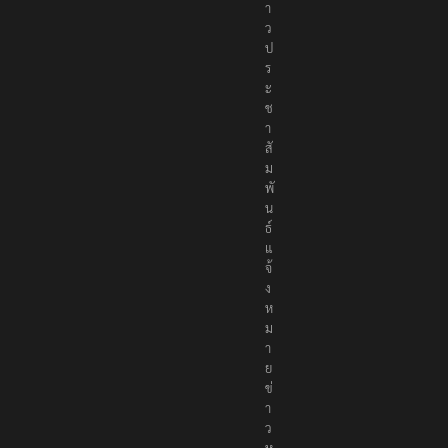
า
ว
ป
ร
ะ
ช
า
สั
ม
พั
น
ธ์
แ
จ้
ง
ห
ม
า
ย
ข่
า
ว
ห