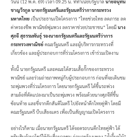
วันนี้ (12 พ.ค. 69) เวลา 09.25 น. ที่ทำเนียบรัฐบาล
นายอนุทิน
ชาญวีรกูล นายกรัฐมนตรีและรัฐมนตรีว่าการกระทรวง
มหาดไทย
เป็นประธานเปิดโครงการ ”ไทยช่วยไทย ลดภาระ ลด
ค่าครองชีพ พาณิชย์พุ่มพวง ลดราคาช่วยประชาชน“ โดยมี
นาง
ศุภจี สุธรรมพันธุ์ รองนายกรัฐมนตรีและรัฐมนตรีว่าการ
กระทรวงพาณิชย์
คณะรัฐมนตรี และผู้บริหารกระทรวงที่
เกี่ยวข้อง และผู้ประกอบการที่ร่วมโครงการ เข้าร่วมเปิดงาน
ทั้งนี้ นายกรัฐมนตรี และคณะได้สวมเสื้อกั๊กของกระทรวง
พาณิชย์ และร่วมถ่ายภาพหมู่กับผู้ประกอบการ ก่อนที่จะเดินชม
รถพุ่มพวงที่ร่วมโครงการ โดยนายกรัฐมนตรี ได้ขึ้นรถพ่วง
สามล้อที่ดัดแปลงมาเป็นรถพุ่มพวง พร้อมด้วยนางศุภจีที่ขึ้น
ซ้อนท้าย และขี่จากตึกสันติไมตรี ไปยังหน้าตึกไทยคู่ฟ้า โดยมี
คณะรัฐมนตรี บีบเสียงแตร เพื่อเป็นสัญญาณเปิดโครงการ
อย่างไรก็ตาม เมื่อนายกรัฐมนตรี ได้จอดรถบนตึกไทยคู่ฟ้า ได้
หยิบสินค้ามาโชว์ให้กับสื่อมวลชน ก่อนจะร้องเพลง ”จ้ำจี้ผลไม้“