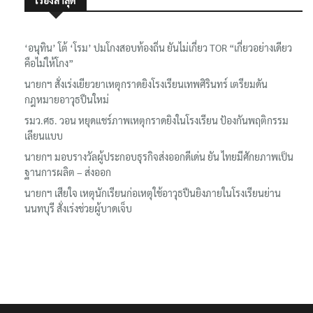
เรื่องล่าสุด
‘อนุทิน’ โต้ ‘โรม’ ปมโกงสอบท้องถิ่น ยันไม่เกี่ยว TOR “เกี่ยวอย่างเดียว
คือไม่ให้โกง”
นายกฯ สั่งเร่งเยียวยาเหตุกราดยิงโรงเรียนเทพศิรินทร์ เตรียมดัน
กฎหมายอาวุธปืนใหม่
รมว.ศธ. วอน หยุดแชร์ภาพเหตุกราดยิงในโรงเรียน ป้องกันพฤติกรรม
เลียนแบบ
นายกฯ มอบรางวัลผู้ประกอบธุรกิจส่งออกดีเด่น ยัน ไทยมีศักยภาพเป็น
ฐานการผลิต – ส่งออก
นายกฯ เสียใจ เหตุนักเรียนก่อเหตุใช้อาวุธปืนยิงภายในโรงเรียนย่าน
นนทบุรี สั่งเร่งช่วยผู้บาดเจ็บ