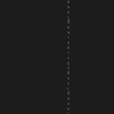
ส
น
อ
เ
นื้
อ
ห
า
อ
ย่
า
ง
ถู
ก
ต้
อ
ง
เ
ป็
น
ก
ล
า