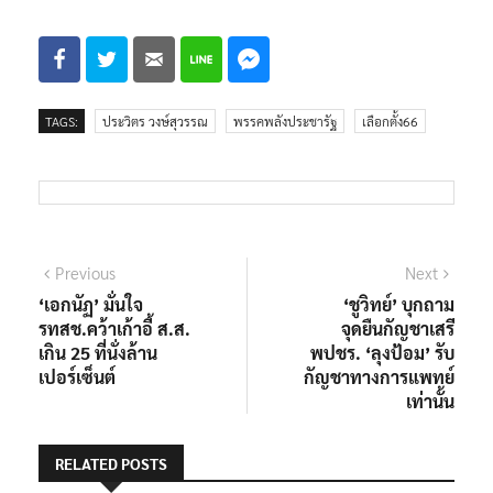
TAGS:
ประวิตร วงษ์สุวรรณ
พรรคพลังประชารัฐ
เลือกตั้ง66
แนะแนว
Previous
Next
Previous
Next
post:
post:
‘เอกนัฏ’ มั่นใจ
‘ชูวิทย์’ บุกถาม
เรื่อง
รทสช.คว้าเก้าอี้ ส.ส.​
จุดยืนกัญชาเสรี
เกิน​ 25 ที่นั่งล้าน
พปชร. ‘ลุงป้อม’ รับ
เปอร์เซ็นต์​
กัญชาทางการแพทย์
เท่านั้น
RELATED POSTS