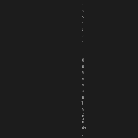
e
p
o
r
t
e
r
s
เ
ป็
น
สื่
อ
อ
อ
น
ไ
ล
น์
ที่
นำ
เ