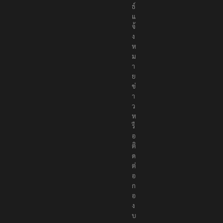
ธ์
แ
จ้
ง
ห
ม
า
ย
ข่
า
ว
ห
รื
อ
ติ
ด
ต่
อ
ก
อ
ง
บ