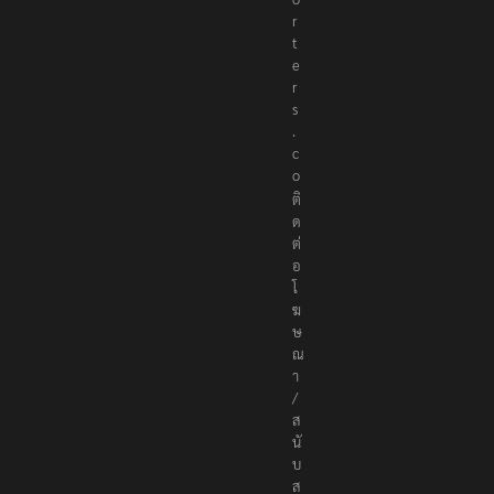
r
t
e
r
s
.
c
o
ติ
ด
ต่
อ
โ
ฆ
ษ
ณ
า
/
ส
นั
บ
ส