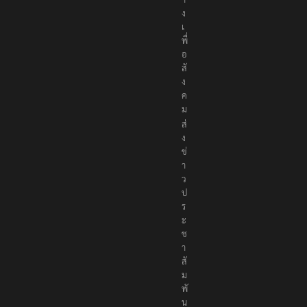
ง
เ
พื่
อ
สั
ง
ค
ม
ส่
ง
ข่
า
ว
ป
ร
ะ
ช
า
สั
ม
พั
น