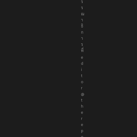
ร
ร
ณ
า
ธิ
ก
า
ร
ที่
e
d
i
t
o
r
@
t
h
e
r
e
p
o