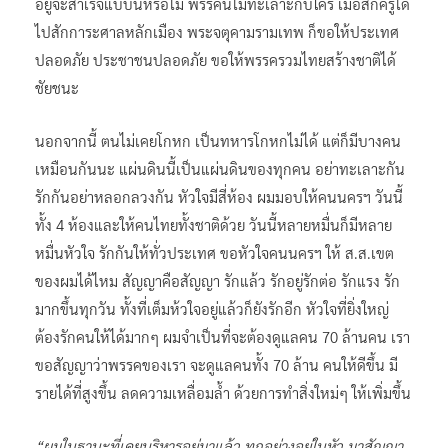
อยู่จะสำเร็จแบบนี้หรือไม่ พรรคนี้ไม่ทะเลาะกับใคร เมื่อสักครู่ได้
ไปสักการะศาลหลักเมือง พระจตุคามรามเทพ ก็ขอให้ประเทศ
ปลอดภัย ประชาชนปลอดภัย ขอให้พรรครวมไทยสร้างชาติได้
ชัยชนะ
นอกจากนี้ ตนไม่เคยโกหก เป็นทหารโกหกไม่ได้ แต่ก็มีบางคน
เหมือนกันนะ แผ่นดินนี้เป็นแผ่นดินของทุกคน อย่าทะเลาะกัน
รักกันอย่าหลอกลวงกัน หัวใจมีสี่ห้อง ผมมอบให้คนนครฯ วันนี้
ทั้ง 4 ห้องและให้คนไทยทั้งชาติด้วย วันนี้หลายหมื่นก็มีหลาย
หมื่นหัวใจ รักกันให้ทั่วประเทศ ขอหัวใจคนนครฯ ให้ ส.ส.เขต
ของผมได้ไหม สัญญาคือสัญญา รักแล้ว รักอยู่รักต่อ รักแรง รัก
มากขึ้นทุกวัน ทั้งที่เต็มห้วใจอยู่แล้วก็ยังรักอีก หัวใจที่ยิ่งใหญ่
ต้องรักคนให้ได้มากๆ ผมจำเป็นที่จะต้องดูแลคน 70 ล้านคน เรา
ขอสัญญาว่าพรรคของเรา จะดูแลคนทั้ง 70 ล้าน คนให้ดีขึ้น มี
รายได้ที่สูงขึ้น ลดความเหลื่อมล้ำ ด้วยการทำสิ่งใหม่ๆ ให้เพิ่มขึ้น
“ผมในฐานะที่เคยบริหารอยู่มาแล้ว ทุกอย่างอยู่ในหัว มาสัญญา