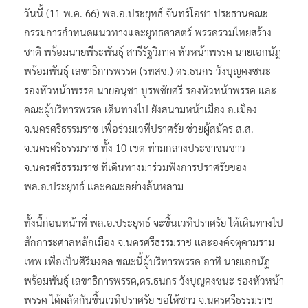
วันนี้ (11 พ.ค. 66) พล.อ.ประยุทธ์ จันทร์โอชา ประธานคณะ
กรรมการกำหนดแนวทางและยุทธศาสตร์ พรรครวมไทยสร้าง
ชาติ พร้อมนายพีระพันธุ์ สารีรัฐวิภาค หัวหน้าพรรค นายเอกนัฏ
พร้อมพันธุ์ เลขาธิการพรรค (รทสช.) ดร.ธนกร วังบุญคงชนะ
รองหัวหน้าพรรค นายอนุชา บูรพชัยศรี รองหัวหน้าพรรค และ
คณะผู้บริหารพรรค เดินทางไป ยังสนามหน้าเมือง อ.เมือง
จ.นครศรีธรรมราช เพื่อร่วมเวทีปราศรัย ช่วยผู้สมัคร ส.ส.
จ.นครศรีธรรมราช ทั้ง 10 เขต ท่ามกลางประชาชนชาว
จ.นครศรีธรรมราช ที่เดินทางมาร่วมฟังการปราศรัยของ
พล.อ.ประยุทธ์ และคณะอย่างล้นหลาม
ทั้งนี้ก่อนหน้าที่ พล.อ.ประยุทธ์ จะขึ้นเวทีปราศรัย ได้เดินทางไป
สักการะศาลหลักเมือง จ.นครศรีธรรมราช และองค์จตุคามราม
เทพ เพื่อเป็นศิริมงคล ขณะนี้ผู้บริหารพรรค อาทิ นายเอกนัฏ
พร้อมพันธุ์ เลขาธิการพรรค,ดร.ธนกร วังบุญคงชนะ รองหัวหน้า
พรรค ได้ผลัดกันขึ้นเวทีปราศรัย ขอให้ชาว จ.นครศรีธรรมราช