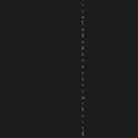
า
ว
ห
รื
อ
ติ
ด
ต่
อ
ก
อ
ง
บ
ร
ร
ณ
า
ธิ
ก
า
ร
ที่