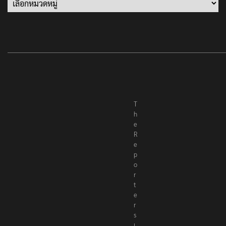
Categories
T
h
e
R
e
p
o
r
t
e
r
s
เ