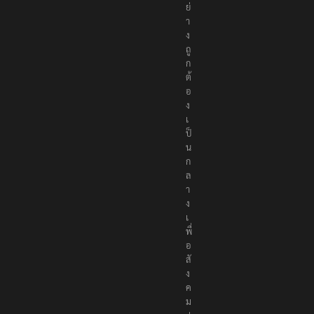
ย่
า
ง
ถู
ก
ต้
อ
ง
เ
ป็
น
ก
ล
า
ง
เ
พื่
อ
สั
ง
ค
ม