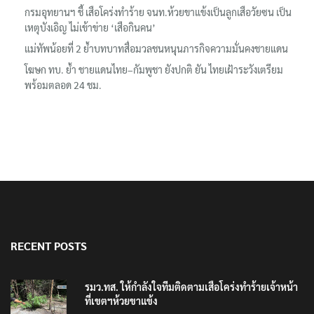
กรมอุทยานฯ ชี้ เสือโคร่งทำร้าย จนท.ห้วยขาแข้งเป็นลูกเสือวัยซน เป็น
เหตุบังเอิญ ไม่เข้าข่าย ‘เสือกินคน’
แม่ทัพน้อยที่ 2 ย้ำบทบาทสื่อมวลชนหนุนภารกิจความมั่นคงชายแดน
โฆษก ทบ. ย้ำ ชายแดนไทย–กัมพูชา ยังปกติ ยัน ไทยเฝ้าระวังเตรียม
พร้อมตลอด 24 ชม.
RECENT POSTS
รมว.ทส. ให้กำลังใจทีมติดตามเสือโคร่งทำร้ายเจ้าหน้า
ที่เขตฯห้วยขาแข้ง