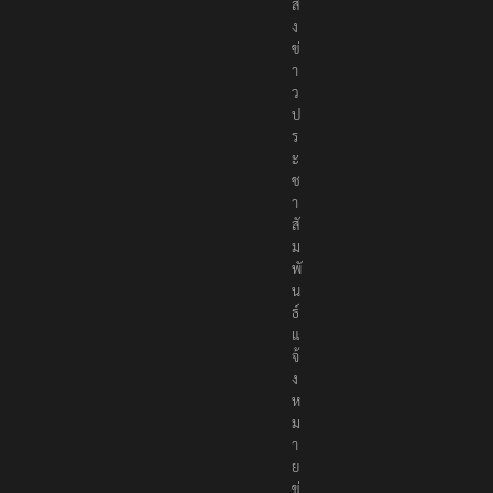
ส่
ง
ข่
า
ว
ป
ร
ะ
ช
า
สั
ม
พั
น
ธ์
แ
จ้
ง
ห
ม
า
ย
ข่