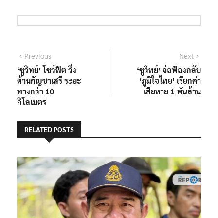
แนะแนว
Previous
Next
Previous
Next
post:
post:
‘ชูวิทย์’ โชว์ฟิต วิ่ง
‘ชูวิทย์’ จ่อฟ้องกลับ
เรื่อง
ต้านกัญชาเสรี ระยะ
‘ภูมิใจไทย’ เรียกค่า
ทางกว่า 10
เสียหาย 1 พันล้าน
กิโลเมตร
RELATED POSTS