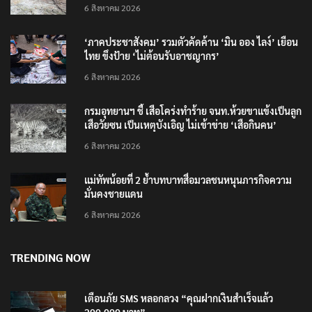
6 สิงหาคม 2026
‘ภาคประชาสังคม’ รวมตัวคัดค้าน ‘มิน ออง ไลง์’ เยือน
ไทย ขึงป้าย ‘ไม่ต้อนรับอาชญากร’
6 สิงหาคม 2026
กรมอุทยานฯ ชี้ เสือโคร่งทำร้าย จนท.ห้วยขาแข้งเป็นลูก
เสือวัยซน เป็นเหตุบังเอิญ ไม่เข้าข่าย ‘เสือกินคน’
6 สิงหาคม 2026
แม่ทัพน้อยที่ 2 ย้ำบทบาทสื่อมวลชนหนุนภารกิจความ
มั่นคงชายแดน
6 สิงหาคม 2026
TRENDING NOW
เตือนภัย SMS หลอกลวง “คุณฝากเงินสำเร็จแล้ว