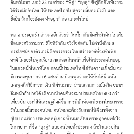
จันทร์โอชา เบอร์ 22 เบอร์ของ “พี่ตู่” “ลุงตู่” ซึ่งรู้สึกดีใจที่เราจะ
ได้ร่วมมือกันไทย ให้ประเทศไทยไปสู่ความมั่นคง มั่งคั่ง และ
ยั่งยืน วันนี้จะยังคง ทำอยู่ ทำต่อ และทำใหม่
พล.อ.ประยุทธ์ กล่าวต่ออีกด้วยว่าวันนี้มากันมืดฟ้ามัวดิน ไม่เสีย
ชื่อนครศรีธรรมราช ดีใจที่รักกัน จริงใจต่อกัน ไม่คำนึงถึงผล
ประโยชน์ของตัวเองนี่คือพรรครวมไทยสร้างชาติที่จะทำเพื่อ
ชาติ โดยจะไม่พูดเรื่องเก่าแต่จะเดินหน้าเพื่อให้ประเทศไทยอยู่
ในแถวหน้าในเวทีโลก ตอนนี้ประเทศไทยได้รับความเชื่อมั่น จะ
มีการลงทุนมากว่า 6 แสนล้าน มีคนพูดว่าจะให้นั่นให้นี่ แต่ไม่
เคยพูดถึงวิธีการหาเงิน ที่ผ่านมาเราผ่านสถานการณ์โควิด จนมา
ลืมหน้าอ้าปากได้ เดือนหน้าคนจีนจะมาประเทศไทย 400 กว่า
เที่ยวบิน จะทำให้เศรษฐกิจดีขึ้น การที่นักท่องเที่ยวมาไทยเพราะ
รักในรอยยิ้มของคนไทย คนไทยจะต้องรับแขกให้ดี มาทั้งจาก
ยุโรป อเมริกา ประเทศหมู่เกาะ ทั้งหมดเป็นเพราะทุกคนเชื่อใจ
ในนายกฯ ที่ชื่อ “ลุงตู่” และคนไทยทั้งประเทศ ถ้ามัวแต่รบกัน