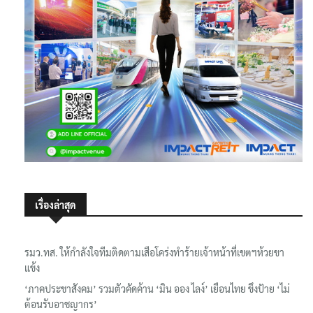
เรื่องล่าสุด
รมว.ทส. ให้กำลังใจทีมติดตามเสือโคร่งทำร้ายเจ้าหน้าที่เขตฯห้วยขา
แข้ง
‘ภาคประชาสังคม’ รวมตัวคัดค้าน ‘มิน ออง ไลง์’ เยือนไทย ขึงป้าย ‘ไม่
ต้อนรับอาชญากร’