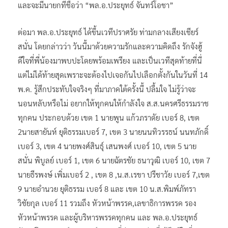
และจะมีนายกที่ชื่อว่า “พล.อ.ประยุทธ์ จันทร์โอชา”
ต่อมา พล.อ.ประยุทธ์ ได้ขึ้นเวทีปราศรัย ท่ามกลางเสียงเชียร์
สนั่น โดยกล่าวว่า วันนี้มาด้วยความรักและความคิดถึง รักจังฮู้
ดีใจที่พี่น้องมาพบปะโดยพร้อมเพรียง และเป็นเวทีสุดท้ายที่นี่
แต่ไม่ได้ท้ายสุดเพราะจะต้องไปเจอกันไปเลือกตั้งกันในวันที่ 14
พ.ค. รู้สึกประทับใจจริงๆ ที่มาภาคใต้ครั้งนี้ ปลื้มใจ ไม่รู้ว่าจะ
นอนหลับหรือไม่ อยากให้ทุกคนให้กำลังใจ ส.ส.นครศรีธรรมราช
ทุกคน ประกอบด้วย เขต 1 นายพูน แก้วภราดัย เบอร์ 8, เขต
2นายสายันห์ ยุติธรรมเบอร์ 7, เขต 3 นายนนทิวรรธน์ นนทภักดิ์
เบอร์ 3, เขต 4 นายพงศ์สินธุ์ เสนพงศ์ เบอร์ 10, เขต 5 นาย
สนั่น พิบูลย์ เบอร์ 1, เขต 6 นายฉัตรชัย ธนาวุฒิ เบอร์ 10, เขต 7
นายธีรพงษ์ เพิ่มเบอร์ 2 , เขต 8 ,น.ส.เรขา ปรีชาวัย เบอร์ 7,เขต
9 นายอำนวย ยุติธรรม เบอร์ 8 และ เขต 10 น.ส.พิมพ์ภัทรา
วิชัยกุล เบอร์ 11 รวมถึง หัวหน้าพรรค,เลขาธิการพรรค รอง
หัวหน้าพรรค และผู้บริหารพรรคทุกคน และ พล.อ.ประยุทธ์