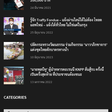
200,000 บาท”
24 มีนาคม 2021
รู้จัก Traffy Fondue – แจ้งผ่านไลน์ได้ไม่ต้อง โหลด
แอพใหม่ – แจ้งได้ทั่วไทย ไม่ใช่แค่ในกรุง
25 มิถุนายน 2022
ปลัดกระทรวงวัฒนธรรม ร่วมกิจกรรม ‘นาวาภิกขาจาร’
แต่งชุดไทยตักบาตรทางน้ำ
10 มิถุนายน 2023
‘นายพลบีทู’ ผู้นำทหารคะเรนนี KNPP ลั่นสู้รบ ครั้งนี้
เป็นครั้งสุดท้าย ที่ประชาชนต้องชนะ
13 มกราคม 2022
CATEGORIES