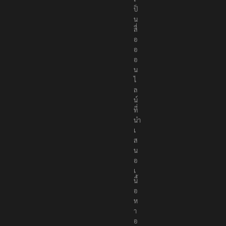
ป็
น
สื่
อ
อ
อ
น
ไ
ล
น์
ที่
นำ
เ
ส
น
อ
เ
นื้
อ
ห
า
อ