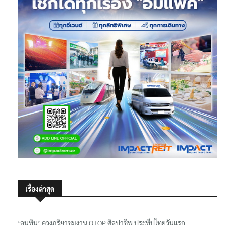
เรื่องล่าสุด
‘อนุทิน’ ควงภริยาชมงาน OTOP ศิลปาชีพ ประทีปไทยวันแรก