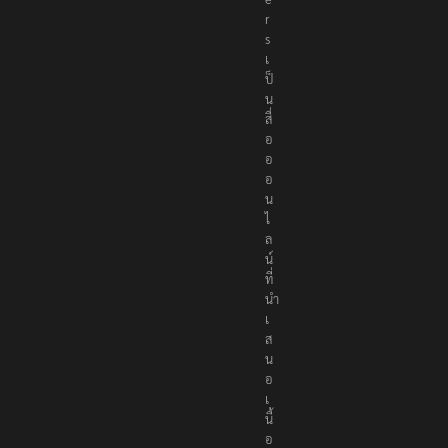
r
s
เ
ป็
น
สื่
อ
อ
อ
น
ไ
ล
น์
ที่
นำ
เ
ส
น
อ
เ
นื้
อ