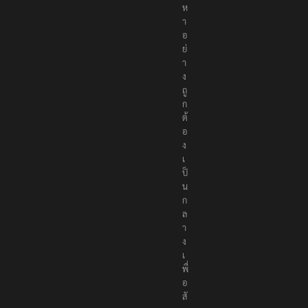
ห
า
อ
ย่
า
ง
ถู
ก
ต้
อ
ง
เ
ป็
น
ก
ล
า
ง
เ
พื่
อ
สั