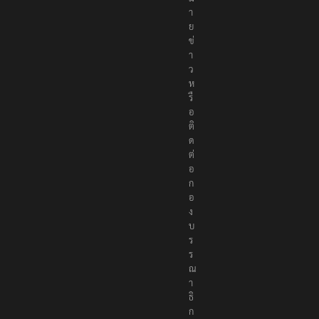
า
ย
ข่
า
ว
ห
รื
อ
ติ
ด
ต่
อ
ก
อ
ง
บ
ร
ร
ณ
า
ธิ
ก