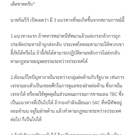
เด็ดขาดครับ”
นายกัณวีร์ เปิดเผยว่า มี 3 แนวทางที่จะเกิดขึ้นจากสถานการณ์นี้
1.แนวทางแรก ถ้าทหารพม่าหนีทัพมาแล้วแต่เกรงกลัวการถูก
ประหัตประหารถ้าถูกส่งกลับ ประเทศไทยจะสามารถให้พวกเขา
ลี้ภัยได้หรือไม่ ถ้าลี้ภัยได้สามารถปฏิบัติตามหลักการไม่ส่งกลับ
ตามกฏหมายมนุษยธรรมระหว่างประเทศได้
2.ต้องแก้ไขปัญหาภายในระหว่างกลุ่มต่อต้านกับรัฐบาล เช่นการ
เจรจามอบตัวเป็นเชลยศึกในการดูแลของฝ่ายต่อต้าน ซึ่งภายใน
เจรจาได้ หรือจะใช้พูดคุยในส่วนคณะกรรมการชายแดน TBC ซึ่ง
เป็นแนวทางที่เป็นไปได้ ถ้ากองกำลังเมียนมา SAC ที่หนีทัพอยู่
ยอมจำนน อยู่ในฝ่ายต้าน แล้วทำตามกฏหมายระหว่างประเทศ
ต่อไป ก็เป็นไปได้