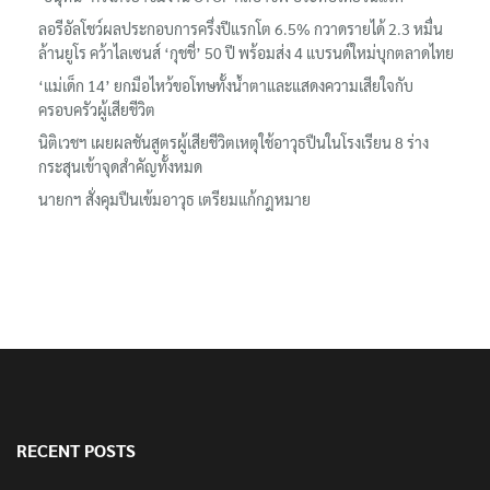
ลอรีอัลโชว์ผลประกอบการครึ่งปีแรกโต 6.5% กวาดรายได้ 2.3 หมื่น
ล้านยูโร คว้าไลเซนส์ ‘กุชชี่’ 50 ปี พร้อมส่ง 4 แบรนด์ใหม่บุกตลาดไทย
‘แม่เด็ก 14’ ยกมือไหว้ขอโทษทั้งน้ำตาและแสดงความเสียใจกับ
ครอบครัวผู้เสียชีวิต
นิติเวชฯ เผยผลชันสูตรผู้เสียชีวิตเหตุใช้อาวุธปืนในโรงเรียน 8 ร่าง
กระสุนเข้าจุดสำคัญทั้งหมด
นายกฯ สั่งคุมปืนเข้มอาวุธ เตรียมแก้กฎหมาย
RECENT POSTS