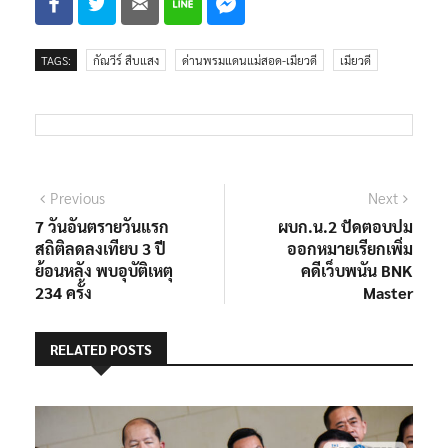
TAGS:
กัณวีร์ สืบแสง
ด่านพรมแดนแม่สอด-เมียวดี
เมียวดี
แนะแนว
Previous
Next
Previous
Next
post:
post:
7 วันอันตรายวันแรก
ผบก.น.2 ปัดตอบปม
เรื่อง
สถิติลดลงเทียบ 3 ปี
ออกหมายเรียกเพิ่ม
ย้อนหลัง พบอุบัติเหตุ
คดีเว็บพนัน BNK
234 ครั้ง
Master
RELATED POSTS