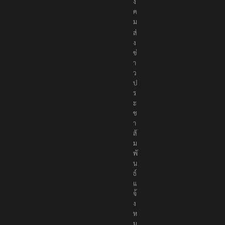
ง
ค
ม
ส่
ง
ข่
า
ว
ป
ร
ะ
ช
า
สั
ม
พั
น
ธ์
แ
จ้
ง
ห
ม