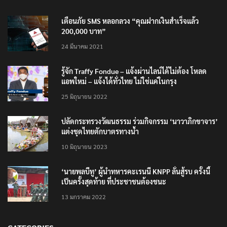
เตือนภัย SMS หลอกลวง “คุณฝากเงินสำเร็จแล้ว
200,000 บาท”
24 มีนาคม 2021
รู้จัก Traffy Fondue – แจ้งผ่านไลน์ได้ไม่ต้อง โหลด
แอพใหม่ – แจ้งได้ทั่วไทย ไม่ใช่แค่ในกรุง
25 มิถุนายน 2022
ปลัดกระทรวงวัฒนธรรม ร่วมกิจกรรม ‘นาวาภิกขาจาร’
แต่งชุดไทยตักบาตรทางน้ำ
10 มิถุนายน 2023
‘นายพลบีทู’ ผู้นำทหารคะเรนนี KNPP ลั่นสู้รบ ครั้งนี้
เป็นครั้งสุดท้าย ที่ประชาชนต้องชนะ
13 มกราคม 2022