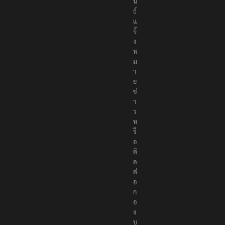
น
ธ์
แ
จ้
ง
ห
ม
า
ย
ข่
า
ว
ห
รื
อ
ติ
ด
ต่
อ
ก
อ
ง
บ