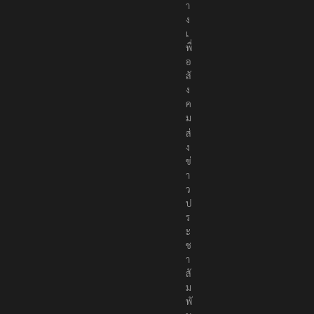
า
ง
เ
พื่
อ
สั
ง
ค
ม
ส่
ง
ข่
า
ว
ป
ร
ะ
ช
า
สั
ม
พั