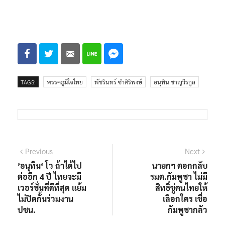
TAGS:
พรรคภูมิใจไทย
พัชรินทร์ ซำศิริพงษ์
อนุทิน ชาญวีรกูล
แนะแนว
Previous
Next
Previous
Next
post:
post:
’อนุทิน‘ โว ถ้าได้ไป
นายกฯ ตอกกลับ
เรื่อง
ต่ออีก 4 ปี ไทยจะมี
รมต.กัมพูชา ไม่มี
เวอร์ชั่นที่ดีที่สุด แย้ม
สิทธิ์ขู่คนไทยให้
ไม่ปิดกั้นร่วมงาน
เลือกใคร เชื่อ
ปชน.
กัมพูชากลัว