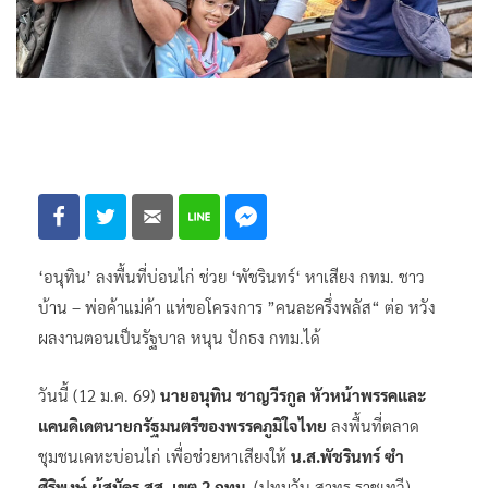
‘อนุทิน’ ลงพื้นที่บ่อนไก่ ช่วย ‘พัชรินทร์‘ หาเสียง กทม. ชาว
บ้าน – พ่อค้าแม่ค้า แห่ขอโครงการ ”คนละครึ่งพลัส“ ต่อ หวัง
ผลงานตอนเป็นรัฐบาล หนุน ปักธง กทม.ได้
วันนี้ (12 ม.ค. 69)
นายอนุทิน ชาญวีรกูล หัวหน้าพรรคและ
แคนดิเดตนายกรัฐมนตรีของพรรคภูมิใจไทย
ลงพื้นที่ตลาด
ชุมชนเคหะบ่อนไก่ เพื่อช่วยหาเสียงให้
น.ส.พัชรินทร์ ซำ
ศิริพงษ์ ผู้สมัคร สส. เขต 2 กทม.
(ปทุมวัน สาทร ราชเทวี)