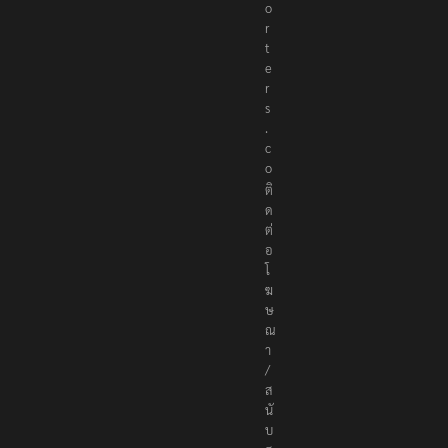
o
r
t
e
r
s
.
c
o
ติ
ด
ต่
อ
โ
ฆ
ษ
ณ
า
/
ส
นั
บ