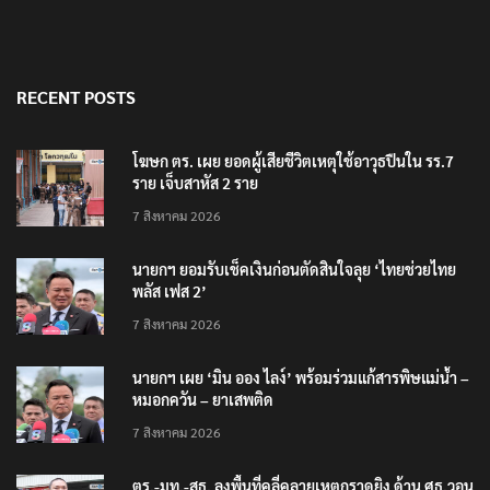
RECENT POSTS
โฆษก ตร. เผย ยอดผู้เสียชีวิตเหตุใช้อาวุธปืนใน รร.7
ราย เจ็บสาหัส 2 ราย
7 สิงหาคม 2026
นายกฯ ยอมรับเช็คเงินก่อนตัดสินใจลุย ‘ไทยช่วยไทย
พลัส เฟส 2’
7 สิงหาคม 2026
นายกฯ เผย ‘มิน ออง ไลง์’ พร้อมร่วมแก้สารพิษแม่น้ำ –
หมอกควัน – ยาเสพติด
7 สิงหาคม 2026
ตร.-มท.-สธ. ลงพื้นที่คลี่คลายเหตุกราดยิง ด้าน ศธ.วอน