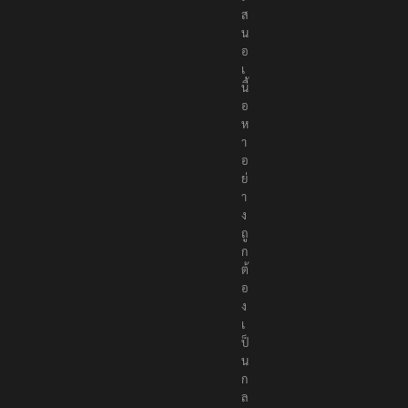
ส
น
อ
เ
นื้
อ
ห
า
อ
ย่
า
ง
ถู
ก
ต้
อ
ง
เ
ป็
น
ก
ล