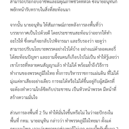
สามารถประกอบอาชีพและมีคุณภาพชีวิตที่ดีได้ ซึ่งนายอนุทินก็
พยักหน้ารับทราบในสิ่งที่สะท้อนมา
จากนั้น นายอนุทิน ให้สัมภาษณ์ภายหลังการลงพื้นที่ว่า
บรรยากาศเป็นไปด้วยดี​ โดยประชาชนสะท้อนว่าอยากให้ทำ
อะไรให้ ซึ่งตนก็จะกลับไปพิจารณา และรับรองว่า​ จะดูว่า
สามารถปรับนโยบายพรรคอย่างไรได้บ้าง อย่างแม่ค้าลอตเตอรี่
ได้สะท้อนปัญหา​ และถามจี้จนตนก็เกือบไปไม่เป็น ทำให้รู้เลยว่า
เขาโกรธที่หลายคนสัญญาแล้ว​ ทำไม่ได้​ พร้อมย้ำถึงวิธีการ
ทำงานของพรรคภูมิใจไทย ทั้งการบริหารราชการแผ่นดิน​ ที่ไม่ได้
มุ่งแค่หาเสียงอย่างเดียว​ การจะได้หรือไม่ได้ขึ้นอยู่กับผู้สมัครที่
จะต้องทำความใกล้ชิดกับประชาชน​ เป็นหัวหน้าพรรค มีหน้าที่
สร้างความมั่นใจ​
ส่วนการลงพื้นที่ 2 วัน​ ทำให้มั่นใจขึ้นหรือไม่​ ในว่าจะปักธงใน
พื้นที่ กทม.​ นายอนุทิน ​กล่าวว่า​ ทำพรรคภูมิใจไทยมา ตั้งแต่
คะแนนโพล​ เอาแว่นขยายมาส่องหาก็ไม่เจอ​ ตอนนี้ขยับขึ้นมา 2