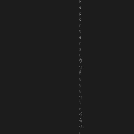
R
e
p
o
r
t
e
r
s
เ
ป็
น
สื่
อ
อ
อ
น
ไ
ล
น์
ที่
นำ
เ