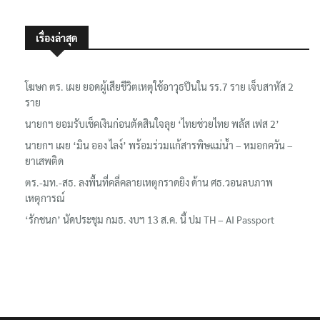
เรื่องล่าสุด
โฆษก ตร. เผย ยอดผู้เสียชีวิตเหตุใช้อาวุธปืนใน รร.7 ราย เจ็บสาหัส 2
ราย
นายกฯ ยอมรับเช็คเงินก่อนตัดสินใจลุย ‘ไทยช่วยไทย พลัส เฟส 2’
นายกฯ เผย ‘มิน ออง ไลง์’ พร้อมร่วมแก้สารพิษแม่น้ำ – หมอกควัน –
ยาเสพติด
ตร.-มท.-สธ. ลงพื้นที่คลี่คลายเหตุกราดยิง ด้าน ศธ.วอนลบภาพ
เหตุการณ์
‘รักชนก’ นัดประชุม กมธ. งบฯ 13 ส.ค. นี้ ปม TH – AI Passport