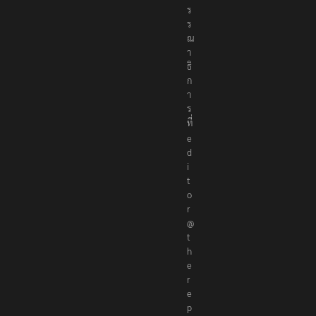
ร
ร
ณ
า
ธิ
ก
า
ร
ที่
e
d
i
t
o
r
@
t
h
e
r
e
p