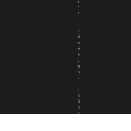
e
r
s
.
c
o
ติ
ด
ต่
อ
โ
ฆ
ษ
ณ
า
/
ส
นั
บ
ส
นุ
น
a