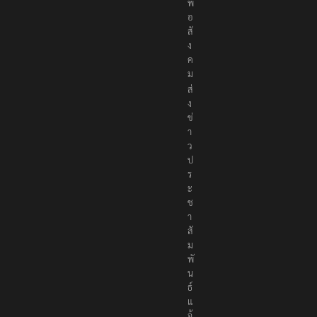
พื่
อ
สั
ง
ค
ม
ส่
ง
ข่
า
ว
ป
ร
ะ
ช
า
สั
ม
พั
น
ธ์
แ
จ้