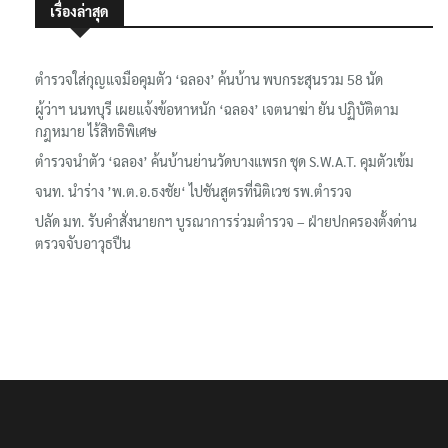
เรื่องล่าสุด
ตำรวจใส่กุญแจมือคุมตัว ‘ฉลอง’ ค้นบ้าน พบกระสุนรวม 58 นัด
ผู้ว่าฯ นนทบุรี เผยแจ้งข้อหาหนัก ‘ฉลอง’ เจตนาฆ่า ยัน ปฏิบัติตาม
กฎหมาย ไร้สิทธิพิเศษ
ตำรวจนำตัว ‘ฉลอง’ ค้นบ้านย่านวัดบางแพรก ชุด S.W.A.T. คุมตัวเข้ม
จนท. นำร่าง ’พ.ต.อ.ธงชัย‘ ไปชันสูตรที่นิติเวช รพ.ตำรวจ
ปลัด มท. รับคำสั่งนายกฯ บูรณาการร่วมตำรวจ – ฝ่ายปกครองตั้งด่าน
ตรวจจับอาวุธปืน