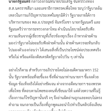
นายกรัฐมนตรี
กล่าวถึงกรณีที่นายประเสริฐ จันทรรวงทอง
ส.ส.นครราชสีมา และเลขาธิการพรรคเพื่อไทย ระบุว่ารัฐบาลล้ม
เหลวในการแก้ปัญหาประเทศในทุกมิติว่า รัฐบาลภายใต้การ
บริหารงานของ พล.อ.ประยุทธ์ จันทร์โอชา นายกรัฐมนตรี และ
รัฐมนตรีว่าการกระทรวงกลาโหม ดำเนินนโยบายโดยรับฟัง
ความเห็นจากผู้เชี่ยวชาญที่เกี่ยวข้องทุกเรื่อง ถ้าหากฝ่ายค้าน
มองว่ารัฐบาลไม่ยอมรับฟังฝ่ายค้านนั้น ฝ่ายค้านควรจะหันกลับ
ไปมองตัวเองก่อนว่า ได้เสนอสิ่งที่เป็นประโยชน์ต่อประเทศจริง
หรือไม่ หรือแค่จ้องดิสเครดิตรัฐบาลไปวัน ๆ เท่านั้น
อย่างไรก็ตาม สำหรับการอภิปรายโดยไม่ลงมติตามมาตรา 152
นั้น รัฐบาลพร้อมที่จะชี้แจง ซึ่งที่ผ่านมาท่านนายกฯ ชี้แจงด้วย
ข้อมูล ข้อเท็จจริงได้อย่างชัดเจน ต่างจากอดีตนายกฯ ของพรรค
เพื่อไทย ที่ตอบตามโพยของคนที่เขียนมาให้ แต่ด้วยความที่ไม่รู้
เรื่องการแก้ไขปัญหานั้นจริ งๆ จึงอ่านผิดอ่านถูกและตอบไม่ตรง
คำถาม จนกลายเป็นเรื่องที่ถูกพูดและนำไปทำเป็นคลิปล้อเลียน