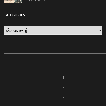
13 มกราคม 2022
CATEGORIES
Categories
T
h
e
R
e
p
o