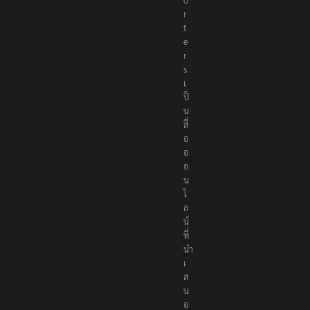
r
t
e
r
s
เ
ป็
น
สื่
อ
อ
อ
น
ไ
ล
น์
ที่
นำ
เ
ส
น
อ