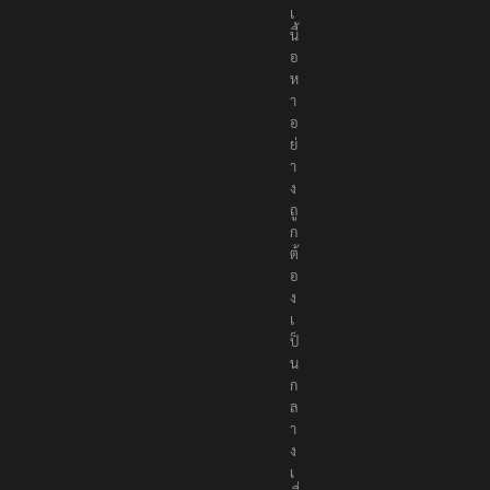
เ
นื้
อ
ห
า
อ
ย่
า
ง
ถู
ก
ต้
อ
ง
เ
ป็
น
ก
ล
า
ง
เ