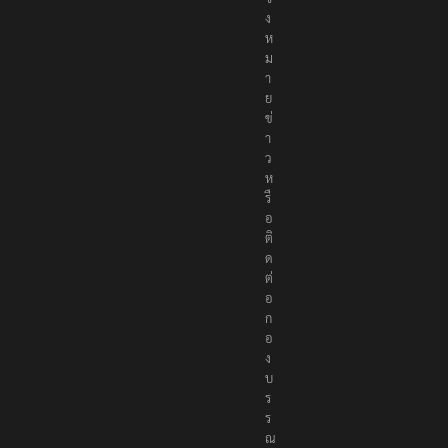
ง
ห
ม
า
ย
ข่
า
ว
ห
รื
อ
ติ
ด
ต่
อ
ก
อ
ง
บ
ร
ร
ณ