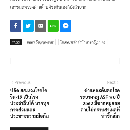
เอาชนะพรรคฝ่ายค้านด้วยกันเองก็ยังลำบาก
TAGS:
ธนกร วังบุญคงชนะ
โฆษกประจำสำนักนายกรัฐมนตรี
แนะแนว
Previous
Next
Previous
Next
post:
post:
ปลัด สธ.แจงโรคโค
ชำแหละต้นตอโรค
เรื่อง
วิด-19 เป็นโรค
ระบาดหมู ASF พบ ปี
ประจำถิ่นได้ หากทุก
2562 มีซากหมูลอย
ภาคส่วนและ
ตายไม่ทราบสาเหตุที่
ประชาชนร่วมมือกัน
ท่าขี้เหล็ก