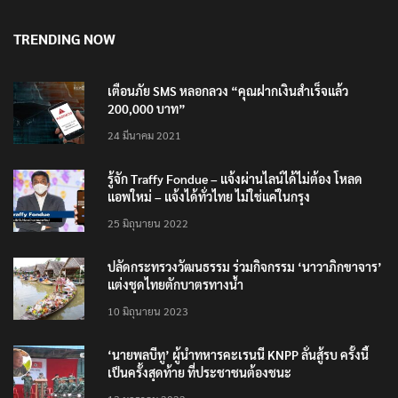
TRENDING NOW
เตือนภัย SMS หลอกลวง “คุณฝากเงินสำเร็จแล้ว
200,000 บาท”
24 มีนาคม 2021
รู้จัก Traffy Fondue – แจ้งผ่านไลน์ได้ไม่ต้อง โหลด
แอพใหม่ – แจ้งได้ทั่วไทย ไม่ใช่แค่ในกรุง
25 มิถุนายน 2022
ปลัดกระทรวงวัฒนธรรม ร่วมกิจกรรม ‘นาวาภิกขาจาร’
แต่งชุดไทยตักบาตรทางน้ำ
10 มิถุนายน 2023
‘นายพลบีทู’ ผู้นำทหารคะเรนนี KNPP ลั่นสู้รบ ครั้งนี้
เป็นครั้งสุดท้าย ที่ประชาชนต้องชนะ