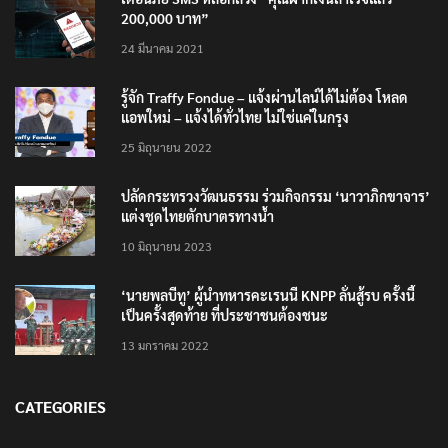
เตือนภัย SMS หลอกลวง “คุณฝากเงินสำเร็จแล้ว
200,000 บาท”
24 มีนาคม 2021
รู้จัก Traffy Fondue – แจ้งผ่านไลน์ได้ไม่ต้อง โหลด
แอพใหม่ – แจ้งได้ทั่วไทย ไม่ใช่แค่ในกรุง
25 มิถุนายน 2022
ปลัดกระทรวงวัฒนธรรม ร่วมกิจกรรม ‘นาวาภิกขาจาร’
แต่งชุดไทยตักบาตรทางน้ำ
10 มิถุนายน 2023
‘นายพลบีทู’ ผู้นำทหารคะเรนนี KNPP ลั่นสู้รบ ครั้งนี้
เป็นครั้งสุดท้าย ที่ประชาชนต้องชนะ
13 มกราคม 2022
CATEGORIES