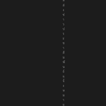
ม
ส่
ง
ข่
า
ว
ป
ร
ะ
ช
า
สั
ม
พั
น
ธ์
แ
จ้
ง
ห
ม
า