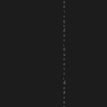
า
อ
ย่
า
ง
ถู
ก
ต้
อ
ง
เ
ป็
น
ก
ล
า
ง
เ
พื่
อ
สั
ง
ค