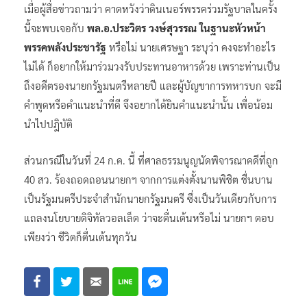
เมื่อผู้สื่อข่าวถามว่า คาดหวังว่าดินเนอร์พรรคร่วมรัฐบาลในครั้ง
นี้จะพบเจอกับ
พล.อ.ประวิตร วงษ์สุวรรณ ในฐานะหัวหน้า
พรรคพลังประชารัฐ
หรือไม่ นายเศรษฐา ระบุว่า คงจะทำอะไร
ไม่ได้ ก็อยากให้มาร่วมวงรับประทานอาหารด้วย เพราะท่านเป็น
ถึงอดีตรองนายกรัฐมนตรีหลายปี และผู้บัญชาการทหารบก จะมี
คำพูดหรือคำแนะนำที่ดี จึงอยากได้ยินคำแนะนำนั้น เพื่อน้อม
นำไปปฎิบัติ
ส่วนกรณีในวันที่ 24 ก.ค. นี้ ที่ศาลธรรมนูญนัดพิจารณาคดีที่ถูก
40 สว. ร้องถอดถอนนายกฯ จากการแต่งตั้งนานพิชิต ชื่นบาน
เป็นรัฐมนตรีประจำสำนักนายกรัฐมนตรี ซึ่งเป็นวันเดียวกับการ
แถลงนโยบายดิจิทัลวอลเล็ต ว่าจะตื่นเต้นหรือไม่ นายกฯ ตอบ
เพียงว่า ชีวิตก็ตื่นเต้นทุกวัน