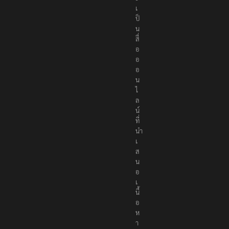
s
เ
ป็
น
สื่
อ
อ
อ
น
ไ
ล
น์
ที่
นำ
เ
ส
น
อ
เ
นื้
อ
ห