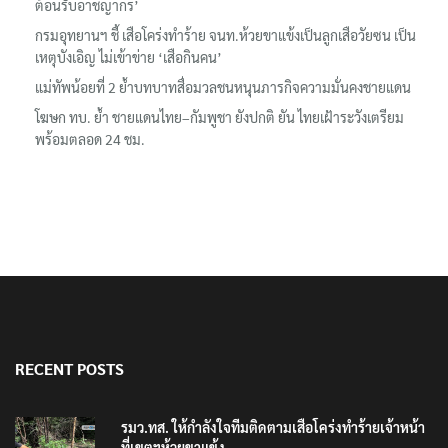
‘ภาคประชาสังคม’ รวมตัวคัดค้าน ‘มิน ออง ไลง์’ เยือนไทย ขึงป้าย ‘ไม่
ต้อนรับอาชญากร’
กรมอุทยานฯ ชี้ เสือโคร่งทำร้าย จนท.ห้วยขาแข้งเป็นลูกเสือวัยซน เป็น
เหตุบังเอิญ ไม่เข้าข่าย ‘เสือกินคน’
แม่ทัพน้อยที่ 2 ย้ำบทบาทสื่อมวลชนหนุนภารกิจความมั่นคงชายแดน
โฆษก ทบ. ย้ำ ชายแดนไทย–กัมพูชา ยังปกติ ยัน ไทยเฝ้าระวังเตรียม
พร้อมตลอด 24 ชม.
RECENT POSTS
รมว.ทส. ให้กำลังใจทีมติดตามเสือโคร่งทำร้ายเจ้าหน้า