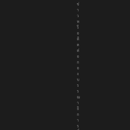
ย
ข่
า
ว
ห
รื
อ
ติ
ด
ต่
อ
ก
อ
ง
บ
ร
ร
ณ
า
ธิ
ก
า