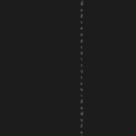
ง
เ
พื่
อ
สั
ง
ค
ม
ส่
ง
ข่
า
ว
ป
ร
ะ
ช
า
สั
ม
พั
น