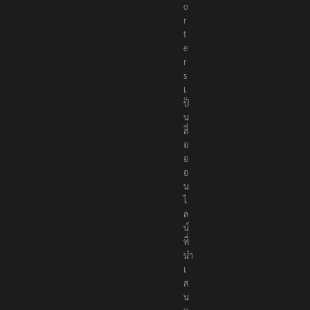
e
p
o
r
t
e
r
s
เ
ป็
น
สื่
อ
อ
อ
น
ไ
ล
น์
ที่
นำ
เ