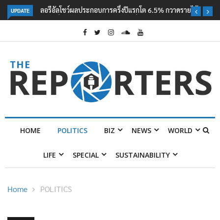
UPDATE
ลอรีอัลโชว์ผลประกอบการครึ่งปีแรกโต 6.5% กวาดรายได้ 2.3 หมื่นล้านยูโร
คว้าไลเซนส์ ‘กุชชี่’ 50 ปี พร้อมส่ง 4 แบรนด์ใหม่บุกตลาดไทย
HOME
POLITICS
BIZ
NEWS
WORLD
LIFE
SPECIAL
SUSTAINABILITY
Home
POLITICS