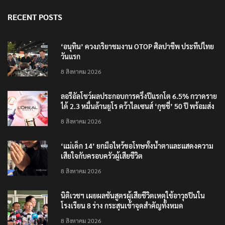
RECENT POSTS
‘อนุทิน’ ควงภริยาชมงาน OTOP ศิลปาชีพ ประทีปไทย
วันแรก
8 สิงหาคม 2026
ลอรีอัลโชว์ผลประกอบการครึ่งปีแรกโต 6.5% กวาดราย
ได้ 2.3 หมื่นล้านยูโร คว้าไลเซนส์ ‘กุชชี่’ 50 ปี พร้อมส่ง
4 แบรนด์ใหม่บุกตลาดไทย
8 สิงหาคม 2026
‘แม่เด็ก 14’ ยกมือไหว้ขอโทษทั้งน้ำตาและแสดงความ
เสียใจกับครอบครัวผู้เสียชีวิต
8 สิงหาคม 2026
นิติเวชฯ เผยผลชันสูตรผู้เสียชีวิตเหตุใช้อาวุธปืนใน