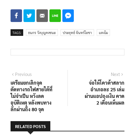
เป็นการป้องกันการแพร่ระบาดของโรคโควิด-19 ต่อไป”
นาย
ธนกร กล่าว
TAGS:
ธนกร วังบุญคงชนะ
ประยุทธ์ จันทร์โอชา
แตงโม
แนะแนว
Previous
Next
Previous
Next
post:
post:
เตรียมยกเลิกจุด
จ่อให้โควต้าสลาก
เรื่อง
ตัดทางรถไฟสายใต้ที่
อำเภอละ 25 เล่ม
ไม่จำเป็น หวังลด
ผ่านแอปถุงเงิน คาด
อุบัติเหตุ หลังพบทาง
2 เดือนเห็นผล
ลักผ่านถึง 80 จุด