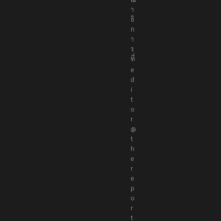
ร
ร
ณ
า
ธิ
ก
า
ร
ที่
e
d
i
t
o
r
@
t
h
e
r
e
p
o