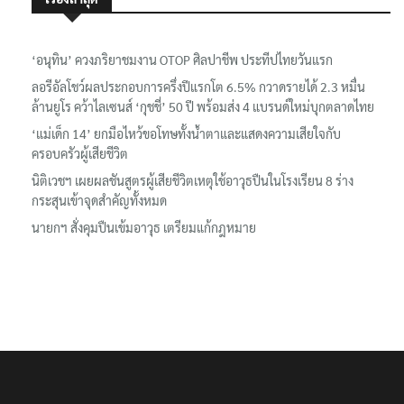
เรื่องล่าสุด
‘อนุทิน’ ควงภริยาชมงาน OTOP ศิลปาชีพ ประทีปไทยวันแรก
ลอรีอัลโชว์ผลประกอบการครึ่งปีแรกโต 6.5% กวาดรายได้ 2.3 หมื่น
ล้านยูโร คว้าไลเซนส์ ‘กุชชี่’ 50 ปี พร้อมส่ง 4 แบรนด์ใหม่บุกตลาดไทย
‘แม่เด็ก 14’ ยกมือไหว้ขอโทษทั้งน้ำตาและแสดงความเสียใจกับ
ครอบครัวผู้เสียชีวิต
นิติเวชฯ เผยผลชันสูตรผู้เสียชีวิตเหตุใช้อาวุธปืนในโรงเรียน 8 ร่าง
กระสุนเข้าจุดสำคัญทั้งหมด
นายกฯ สั่งคุมปืนเข้มอาวุธ เตรียมแก้กฎหมาย