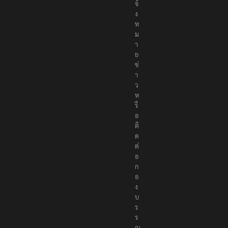
ธ์
แ
จ้
ง
ห
ม
า
ย
ข่
า
ว
ห
รื
อ
ติ
ด
ต่
อ
ก
อ
ง
บ