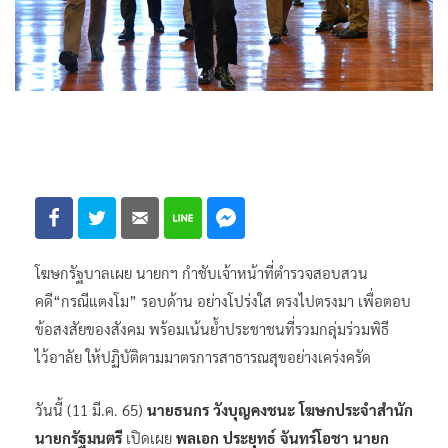
โฆษกรัฐบาลเผย นายกฯ กำชับเจ้าหน้าที่ตำรวจสอบสวน
คดี“กรณีแตงโม” รอบด้าน อย่างโปร่งใส ตรงไปตรงมา เพื่อตอบ
ข้อสงสัยของสังคม พร้อมเน้นย้ำประชาชนที่รวมกลุ่มร่วมพิธี
ไว้อาลัย ให้ปฏิบัติตามมาตรการสาธารณสุขอย่างเคร่งครัด