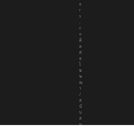
r
t
e
r
s
.
c
o
ติ
ด
ต่
อ
โ
ฆ
ษ
ณ
า
/
ส
นั
บ
ส