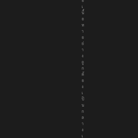
ส
น
อ
เ
นื้
อ
ห
า
อ
ย่
า
ง
ถู
ก
ต้
อ
ง
เ
ป็
น
ก
ล
า