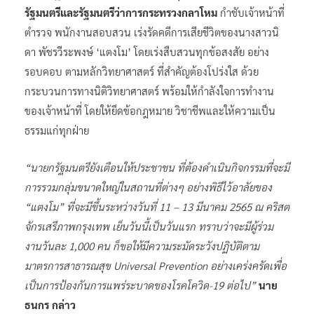
วันนี้ (11 มี.ค. 65)
นายธนกร วังบุญคงชนะ โฆษกประจำสำนัก
นายกรัฐมนตรี
เปิดเผย
พลเอก ประยุทธ์ จันทร์โอชา นายก
รัฐมนตรีและรัฐมนตรีว่าการกระทรวงกลาโหม
กำชับเจ้าหน้าที่
ตำรวจ พนักงานสอบสวน เร่งรัดคดีการเสียชีวิตของนางสาวนิ
ดา พัชรวีระพงษ์ ‘แตงโม’ โดยเร่งสืบสวนทุกข้อสงสัย อย่าง
รอบคอบ ตามหลักวิทยาศาสตร์ ที่สำคัญต้องโปร่งใส ด้วย
กระบวนการทางนิติวิทยาศาสตร์ พร้อมให้กำลังใจการทำงาน
ของเจ้าหน้าที่ โดยให้ยึดข้อกฎหมาย วิชาชีพและให้ความเป็น
ธรรมแก่ทุกฝ่าย
“นายกรัฐมนตรียังเตือนให้ประชาชน ที่ต้องดำเนินกิจกรรมที่จะมี
การรวมกลุ่มขนาดใหญ่ในสถานที่ต่างๆ อย่างพิธีไว้อาลัยของ
“แตงโม” ที่จะมีขึ้นระหว่างวันที่ 11 – 13 มีนาคม 2565 ณ คริสต
จักรเสรีภาพกรุงเทพ เย็นวันนี้เป็นวันแรก ทราบว่าจะมีผู้ร่วม
งานวันละ 1,000 คน ก็ขอให้มีความระมัดระวังปฏิบัติตาม
มาตรการสาธารณสุข Universal Prevention อย่างเคร่งครัดเพื่อ