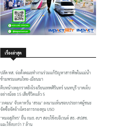
เรื่องล่าสุด
ปลัด ทส. จ่อตั้งคณะทำงานร่วมแก้ปัญหาสารพิษในแม่น้ำ
ข้ามพรมแดนไทย-เมียนมา
คืบหน้าเหตุกราดยิงโรงเรียนเทพศิรินทร์ นนทบุรี บาดเจ็บ
อย่างน้อย 15 เสียชีวิตแล้ว 5
‘ภคมน’ จับตาหวั่น ‘สรณ’ ลงนามเห็นชอบประกาศผู้ชนะ
จัดซื้อจัดจ้างโครงการกองทุน USO
‘หมอสุภัทร’ ยื่น กมธ.งบฯ สอบใช้งบอีเวนต์ สธ.-สปสช.
แฉcใช้งบกว่า 7 ล้าน