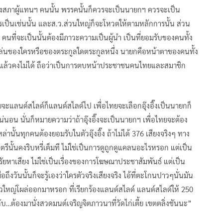
่งของสภาผู้แทนฯ คนนั้น พรรคนั้นก็ควรจะเป็นนายกฯ ควรจะเป็น
าควรเป็นเช่นนั้น และส.ว.ส่วนใหญ่ก็จะโหวตให้ตามหลักการนั้น ส่วน
ึ่ง คนที่จะเป็นนั้นต้องมีภาวะความเป็นผู้นำ เป็นที่ยอมรับของคนทั้ง
ล่นของใครหรือของตระกูลใดตระกูลหนึ่ง นายกคือหน้าตาของคนทั้ง
มาแล้วคงไม่ได้ ถือว่าเป็นการตบหน้าประชาชนคนไทยและสมาชิก
ยจะแลนด์สไลด์ก็แลนด์สไลด์ไป เพื่อไทยจะเลือกอุ๊งอิ๊งเป็นนายกก็
นอน นั่นก็หมายความว่าถ้าอุ๊งอิ๊งจะเป็นนายกฯ เพื่อไทยจะต้อง
นั้นทุกคนต้องยอมรับในตัวอุ๊งอิ๊ง ถ้าไม่ได้ 376 เสียงจริงๆ ทาง
รีนั้นคงริบหรี่เต็มที ไม่ใช่เป็นการดูถูกดูแคลนอะไรหรอก แต่เป็น
าศรัยหาเสียง ไม่ใช่เป็นเรื่องของการโฆษณาประชาสัมพันธ์ แต่เป็น
ถึงวันนั้นก็จะรู้เองว่าใครตัวจริงเสียงจริง ไอ้ที่ตะโกนปาวๆนั่นมัน
.ตัวใหญ่โผล่ออกมาหรอก ที่เรียกร้องแลนด์สไลด์ แลนด์สไลด์ให้ 250
…ต้องมานั่งสวดมนต์เจริญจิตภาวนาที่วัดไก่เตี้ย เขตตลิ่งชันนะ”