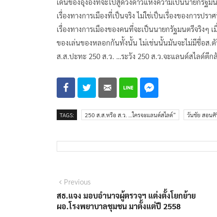
เดินของอุ๊งอิ๊งที่จะไปสู่ดวงดาวแห่งความเป็นนายกรัฐมนต
เรื่องทางการเมืองที่เป็นจริง ไม่ใช่เป็นเรื่องของการปร
เรื่องทางการเมืองของคนที่จะเป็นนายกรัฐมนตรีจริงๆ เมื่อ
ของเล่นของหลอกกันทั้งนั้น ไม่เช่นนั้นมันจะไม่มีชื่อส
ส.ส.ปะทะ 250 ส.ว. …ระวัง 250 ส.ว.จะแลนด์สไลด์ตีกลับ
TAGS:
250 ส.ส.หรือ ส.ว. …ใครจะแลนด์สไลด์”
วันชัย สอนศิร
แนะแนว
Previous
Previous
post:
สธ.แจง มอบอำนาจผู้ตรวจฯ แต่งตั้งโยกย้าย
เรื่อง
ผอ.โรงพยาบาลชุมชน มาตั้งแต่ปี 2558