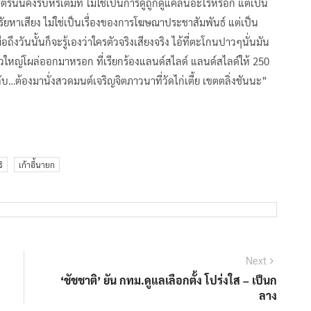
รีนั้นคงริบหรี่เต็มที ไม่ใช่เป็นการดูถูกดูแคลนอะไรหรอก แต่เป็น
าศรัยหาเสียง ไม่ใช่เป็นเรื่องของการโฆษณาประชาสัมพันธ์ แต่เป็น
ถึงวันนั้นก็จะรู้เองว่าใครตัวจริงเสียงจริง ไอ้ที่ตะโกนปาวๆนั่นมัน
.ตัวใหญ่โผล่ออกมาหรอก ที่เรียกร้องแลนด์สไลด์ แลนด์สไลด์ให้ 250
…ต้องมานั่งสวดมนต์เจริญจิตภาวนาที่วัดไก่เตี้ย เขตตลิ่งชันนะ”
ิ
เก้าอี้นายก
Next
Next
post:
‘ชัชชาติ’ ยัน กทม.ดูแลเลือกตั้ง โปร่งใส – เป็นก
ลาง