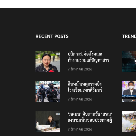
RECENT POSTS
TREN
ปลัด ทส. จ่อตั้งคณะ
ทำงานร่วมแก้ปัญหาสาร
พิษในแม่น้ำข้ามพรมแดน
7 สิงหาคม 2026
ไทย-เมียนมา
คืบหน้าเหตุกราดยิง
โรงเรียนเทพศิรินทร์
นนทบุรี บาดเจ็บอย่างน้อย
7 สิงหาคม 2026
15 เสียชีวิตแล้ว 5
‘ภคมน’ จับตาหวั่น ‘สรณ’
ลงนามเห็นชอบประกาศผู้
ชนะจัดซื้อจัดจ้าง
7 สิงหาคม 2026
โครงการกองทุน USO