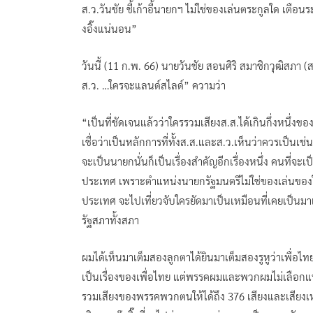
ส.ว.วันชัย ชี้เก้าอี้นายกฯ ไม่ใช่ของเล่นตระกูลใด เตื
งอิ๊งแน่นอน”
วันนี้ (11 ก.พ. 66) นายวันชัย สอนศิริ สมาชิกวุฒิสภา
ส.ว. …ใครจะแลนด์สไลด์” ความว่า
“เป็นที่ชัดเจนแล้วว่าใครรวมเสียงส.ส.ได้เกินกึ่งหนึ่
เชื่อว่าเป็นหลักการที่ทั้งส.ส.และส.ว.เห็นว่าควรเป็นเช
จะเป็นนายกนั่นก็เป็นเรื่องสำคัญอีกเรื่องหนึ่ง คนที่จะเ
ประเทศ เพราะตำแหน่งนายกรัฐมนตรีไม่ใช่ของเล่นของ
ประเทศ จะไปเที่ยวจับใครยัดมาเป็นเหมือนที่เคยเป็น
รัฐสภาทั้งสภา
ผมได้เห็นมาเต็มสองลูกตาได้ยินมาเต็มสองรูหูว่าเพื่อไท
เป็นเรื่องของเพื่อไทย แต่พรรคผมและพวกผมไม่เลือกแน่
รวมเสียงของพรรคพวกตนให้ได้ถึง 376 เสียงและเสียงเหล่า