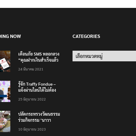
DING NOW
CATEGORIES
เตือนภัย SMS หลอกลวง
Categories
“คุณฝากเงินสำเร็จแล้ว
200,000 บาท”
24 มีนาคม 2021
รู้จัก Traffy Fondue –
แจ้งผ่านไลน์ได้ไม่ต้อง
โหลดแอพใหม่ – แจ้งได้
25 มิถุนายน 2022
ทั่วไทย ไม่ใช่แค่ในกรุง
ปลัดกระทรวงวัฒนธรรม
ร่วมกิจกรรม ‘นาวา
ภิกขาจาร’ แต่งชุดไทย
10 มิถุนายน 2023
ตักบาตรทางน้ำ