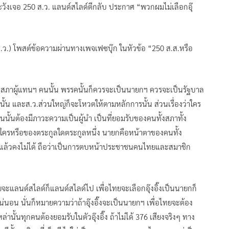
อนระวังเจอ 250 ส.ว. แลนด์สไลด์ตีกลับ ประกาศ “พวกผมไม่เลือกอุ๊
 (ส.ว.) โพสต์ข้อความผ่านทางเพจเฟซบุ๊ก ในหัวข้อ “250 ส.ส.หรือ
งของสภาผู้แทนฯ คนนั้น พรรคนั้นก็ควรจะเป็นนายกฯ ควรจะเป็นรัฐบาล
่นนั้น และส.ว.ส่วนใหญ่ก็จะโหวตให้ตามหลักการนั้น ส่วนเรื่องว่าใคร
ป็นนั้นต้องมีภาวะความเป็นผู้นำ เป็นที่ยอมรับของคนทั้งสภาทั้ง
ใครหรือของตระกูลใดตระกูลหนึ่ง นายกคือหน้าตาของคนทั้ง
มาแล้วคงไม่ได้ ถือว่าเป็นการตบหน้าประชาชนคนไทยและสมาชิก
ยจะแลนด์สไลด์ก็แลนด์สไลด์ไป เพื่อไทยจะเลือกอุ๊งอิ๊งเป็นนายกก็
นอน นั่นก็หมายความว่าถ้าอุ๊งอิ๊งจะเป็นนายกฯ เพื่อไทยจะต้อง
นั้นทุกคนต้องยอมรับในตัวอุ๊งอิ๊ง ถ้าไม่ได้ 376 เสียงจริงๆ ทาง