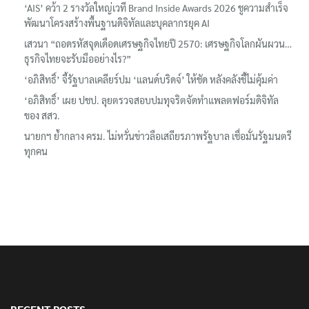
‘AIS’ คว้า 2 รางวัลใหญ่เวที Brand Inside Awards 2026 ชูความสำเร็จ
พัฒนาโครงสร้างพื้นฐานดิจิทัลและบุคลากรยุค AI
เสวนา “ถอดรหัสจุดเดือดเศรษฐกิจไทยปี 2570: เศรษฐกิจโลกผันผวน…
ธุรกิจไทยจะรับมืออย่างไร?”
‘อภิสิทธิ์’ จี้รัฐบาลเคลียร์ปม ‘แลนด์บริดจ์’ ให้ชัด หลังคลังชี้ไม่คุ้มค่า
‘อภิสิทธิ์’ เผย ปชป. ลุยตรวจสอบปมทุจริตจัดทำแพลตฟอร์มดิจิทัล
ของ สสว.
นายกฯ ย้ำกลาง ครม. ไม่หวั่นข่าวลือเสถียรภาพรัฐบาล เชื่อมั่นรัฐมนตรี
ทุกคน