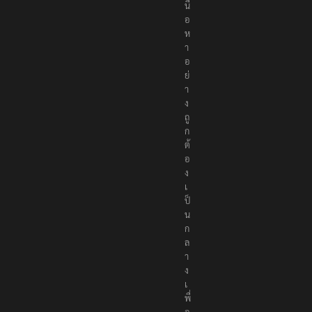
นื้
อ
ห
า
อ
ย่
า
ง
ถู
ก
ต้
อ
ง
เ
ป็
น
ก
ล
า
ง
เ
พื่
อ