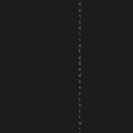
ห
ม
า
ย
ข่
า
ว
ห
รื
อ
ติ
ด
ต่
อ
ก
อ
ง
บ
ร
ร
ณ
า