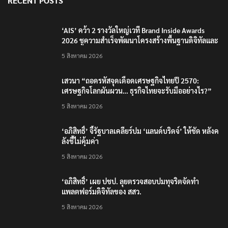
RECENT POSTS
‘AIS’ คว้า 2 รางวัลใหญ่เวที Brand Inside Awards
2026 ชูความสำเร็จพัฒนาโครงสร้างพื้นฐานดิจิทัลและ
บุคลากรยุค AI
5 สิงหาคม 2026
เสวนา “ถอดรหัสจุดเดือดเศรษฐกิจไทยปี 2570:
เศรษฐกิจโลกผันผวน… ธุรกิจไทยจะรับมืออย่างไร?”
5 สิงหาคม 2026
‘อภิสิทธิ์’ จี้รัฐบาลเคลียร์ปม ‘แลนด์บริดจ์’ ให้ชัด หลังค
ลังชี้ไม่คุ้มค่า
5 สิงหาคม 2026
‘อภิสิทธิ์’ เผย ปชป. ลุยตรวจสอบปมทุจริตจัดทำ
แพลตฟอร์มดิจิทัลของ สสว.
5 สิงหาคม 2026