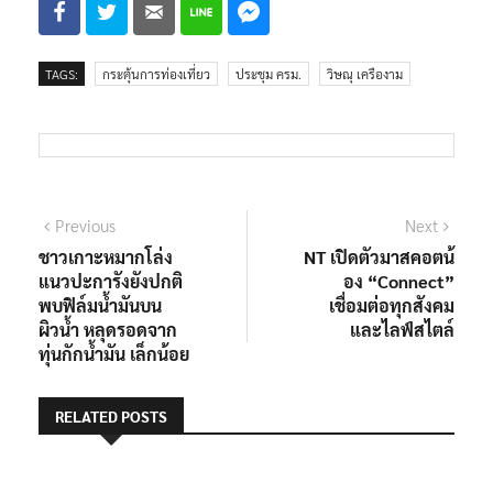
TAGS:
กระตุ้นการท่องเที่ยว
ประชุม ครม.
วิษณุ เครืองาม
แนะแนว
Previous
Next
Previous
Next
post:
post:
ชาวเกาะหมากโล่ง
NT เปิดตัวมาสคอตน้
เรื่อง
แนวปะการังยังปกติ
อง “Connect”
พบฟิล์มน้ำมันบน
เชื่อมต่อทุกสังคม
ผิวน้ำ หลุดรอดจาก
และไลฟ์สไตล์
ทุ่นกักน้ำมัน เล็กน้อย
RELATED POSTS