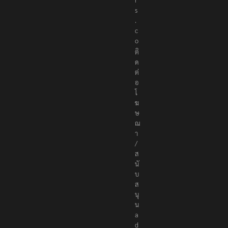
s
.
c
o
ติ
ด
ต่
อ
โ
ฆ
ษ
ณ
า
/
ส
นั
บ
ส
นุ
น
a
d