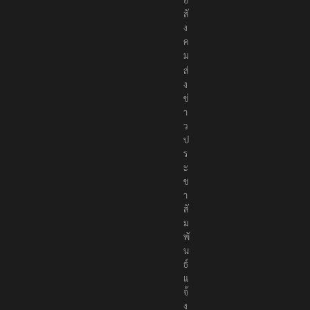
สั
ง
ค
ม
ส่
ง
ข่
า
ว
ป
ร
ะ
ช
า
สั
ม
พั
น
ธ์
แ
จ้
ง