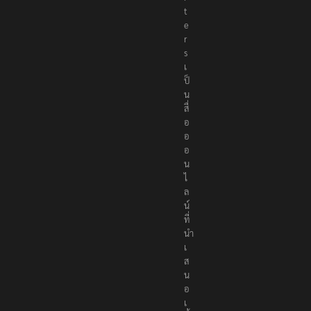
t
e
r
s
เ
ป็
น
สื่
อ
อ
อ
น
ไ
ล
น์
ที่
นำ
เ
ส
น
อ
เ