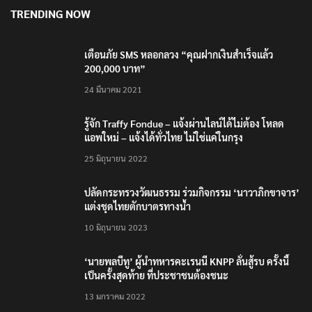
TRENDING NOW
เตือนภัย SMS หลอกลวง “คุณฝากเงินสำเร็จแล้ว
200,000 บาท”
24 มีนาคม 2021
รู้จัก Traffy Fondue – แจ้งผ่านไลน์ได้ไม่ต้อง โหลด
แอพใหม่ – แจ้งได้ทั่วไทย ไม่ใช่แค่ในกรุง
25 มิถุนายน 2022
ปลัดกระทรวงวัฒนธรรม ร่วมกิจกรรม ‘นาวาภิกขาจาร’
แต่งชุดไทยตักบาตรทางน้ำ
10 มิถุนายน 2023
‘นายพลบีทู’ ผู้นำทหารคะเรนนี KNPP ลั่นสู้รบ ครั้งนี้
เป็นครั้งสุดท้าย ที่ประชาชนต้องชนะ
13 มกราคม 2022