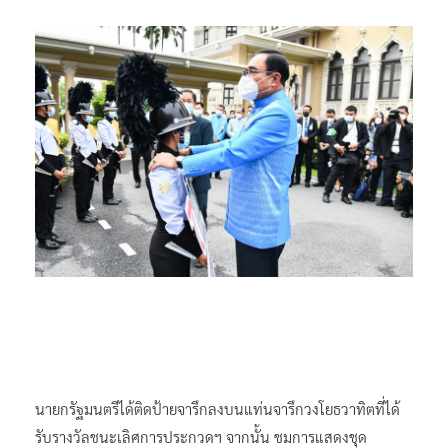
นายกรัฐมนตรีได้ติดป้ายจารึกลงบนแท่นจารึกวงโยธวาทิตที่ได้
รับรางวัลชนะเลิศการประกวดฯ จากนั้น ชมการแสดงชุด