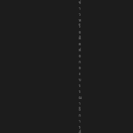
ข่
า
ว
ห
รื
อ
ติ
ด
ต่
อ
ก
อ
ง
บ
ร
ร
ณ
า
ธิ
ก
า
ร
ที่