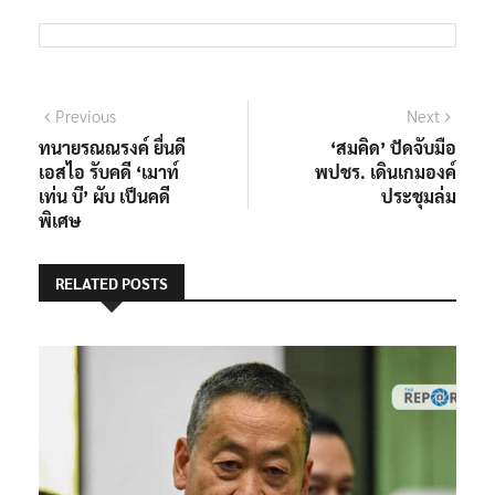
แนะแนว
Previous
Next
Previous
Next
post:
post:
ทนายรณณรงค์ ยื่นดี
‘สมคิด’ ปัดจับมือ
เรื่อง
เอสไอ รับคดี ‘เมาท์
พปชร. เดินเกมองค์
เท่น บี’ ผับ เป็นคดี
ประชุมล่ม
พิเศษ
RELATED POSTS