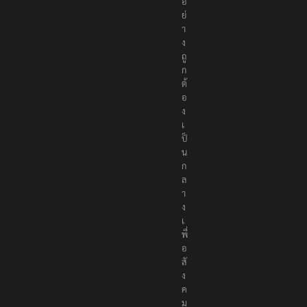
อ
ย่
า
ง
ถู
ก
ต้
อ
ง
เ
ป็
น
ก
ล
า
ง
เ
พื่
อ
สั
ง
ค
ม