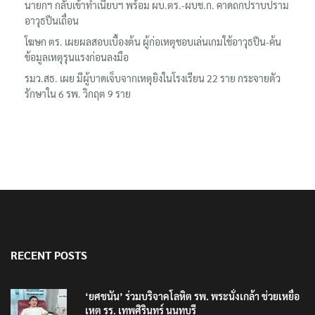
นายกฯ กลับเข้าทำเนียบฯ พร้อม ผบ.ตร.-ผบช.ก. คาดถกปราบปราม
อาวุธปืนเถื่อน
โฆษก ตร. เผยผลสอบเบื้องต้น ผู้ก่อเหตุชอบเล่นเกมใช้อาวุธปืน-ค้น
ข้อมูลเหตุรุนแรงก่อนลงมือ
รมว.สธ. เผย มีผู้บาดเจ็บจากเหตุยิงในโรงเรียน 22 ราย กระจายตัว
รักษาใน 6 รพ. วิกฤต 9 ราย
RECENT POSTS
‘ยศชนัน’ ร่วมบริจาคโลหิต รพ. พระนั่งเกล้า ช่วยเหยื่อ
เหตุ รร. เทพศิรินทร์ นนทบุรี