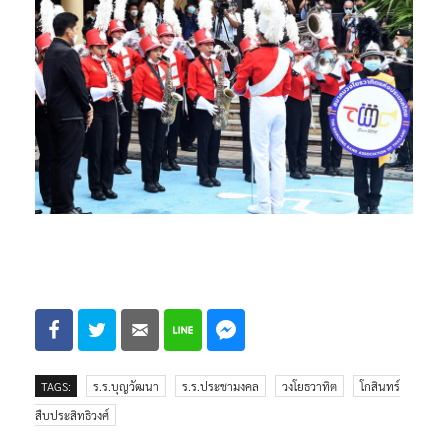
TAGS:
ร.ร.บุญวัฒนา
ร.ร.ประชามงคล
วงโยธวาทิต
โกสินทร์
สืบประสิทธิวงศ์