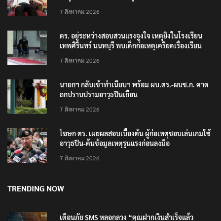
7 สิงหาคม 2026
ตร. อยู่ระหว่างสอบสวนแรงจูงใจ เหตุยิงในโรงเรียน
เทพศิรินทร์ นนทบุรี พบเด็กก่อเหตุเครียดเรื่องเรียน
7 สิงหาคม 2026
นายกฯ กลับเข้าทำเนียบฯ พร้อม ผบ.ตร.-ผบช.ก. คาด
ถกปราบปรามอาวุธปืนเถื่อน
7 สิงหาคม 2026
โฆษก ตร. เผยผลสอบเบื้องต้น ผู้ก่อเหตุชอบเล่นเกมใช้
อาวุธปืน-ค้นข้อมูลเหตุรุนแรงก่อนลงมือ
7 สิงหาคม 2026
TRENDING NOW
เตือนภัย SMS หลอกลวง “คุณฝากเงินสำเร็จแล้ว