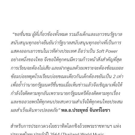
“ขอชื่นชม ผู้ที่เกี่ยวข้องทั้งหมด รวมถึงเด็กและเยาวชนรัฐบาล
สนับสนุนทุกอย่างยืนยันว่ารัฐบาลสนับสนุนทุกอย่างที่เป็นการ
แสดงออกเยาวชนในเวทีต่างประเทศ ถือว่าเป็น Soft Power
อย่างหนึ่งของไทย จึงขอให้ทุกคนมีความก้าวหน้าสิ่งสำคัญที่สุด
การเรียนจะต้องไม่เสีย และฝากดูแลด้วยเพราะจะต้องซ้อมเยอะ
ซ้อมบ่อยหยุดโรงเรียนบ่อยขณะเดียวกันเด็กต้องขยันเป็น 2 เท่า
เพื่อย้ำว่านายกรัฐมนตรีชื่นชมเมื่อเห็นข่าวแล้วจึงเชิญมาเพื่อให้
กำลังใจติดตามทุกอันเพราะนายกรัฐมนตรีต้องติดตามทุกเรื่อง
และขออวยพรให้ทุกคนประสบความสำเร็จให้ทุกคนไทยประสม
ผลสำเร็จเดินทางปลอดภัย”
พล.อ.ประยุทธ์ จันทร์โอชา
สำหรับการประกวดวงโยธวาทิตโลกชิงถ้วยพระราชทานฯ แห่ง
ประเทศไทย ประจำปี 2564 (Thailand World Music