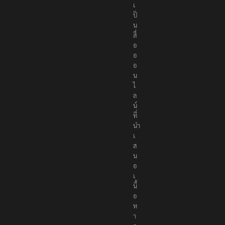
เ
ป็
น
สื่
อ
อ
อ
น
ไ
ล
น์
ที่
นำ
เ
ส
น
อ
เ
นื้
อ
ห
า