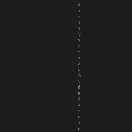
ส่
ง
ข่
า
ว
ป
ร
ะ
ช
า
สั
ม
พั
น
ธ์
แ
จ้
ง
ห
ม
า
ย