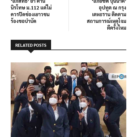
post:
post:
‘อภิสิทธิ์’ ย้ำ ค้าน
‘อภัยชีพ บุนนาค’
เรื่อง
นิรโทษ ม.112 แต่ไม่
อุปทูต ณ กรุง
ควรปิดช่องเยาวชน
เตหะราน ติดตาม
ร้องขอบำบัด
สถานการณ์เหตุโจม
ตีครั้งใหม
RELATED POSTS