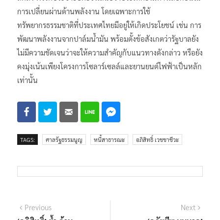
การเปลี่ยนผ่านด้านพลังงาน โดยเฉพาะการใช้
ทรัพยากรธรรมชาติที่ประเทศไทยมีอยู่ให้เกิดประโยชน์ เช่น การ
พัฒนาพลังงานจากปาล์มน้ำมัน พร้อมตั้งข้อสังเกตว่ารัฐบาลยัง
ไม่มีความชัดเจนว่าจะให้ความสำคัญกับแนวทางดังกล่าว หรือยัง
คงมุ่งเน้นเพียงโครงการโซลาร์เซลล์และยานยนต์ไฟฟ้าเป็นหลัก
เท่านั้น
TAGS:
ศาลรัฐธรรมนูญ
หนี้สาธารณะ
อภิสิทธิ์ เวชชาชีวะ
แนะแนว
Previous
Next
Previous
Next