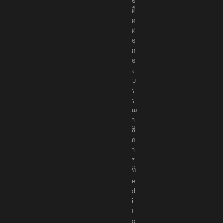
อ
ติ
ด
ต่
อ
ก
อ
ง
บ
ร
ร
ณ
า
ธิ
ก
า
ร
ที่
e
d
i
t
o