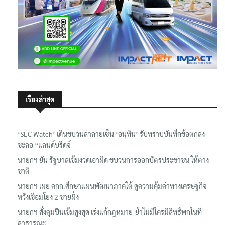
เรื่องล่าสุด
‘SEC Watch’ เดินขบวนล่าลายเซ็น ‘อนุทิน’ รับทราบบันทึกข้อตกลง
ชะลอ “แลนด์บริดจ์
นายกฯ ยัน รัฐบาลเข้มงวดเอาผิด ขบวนการออกบัตรประชาชน ให้ต่าง
ชาติ
นายกฯ เผย คกก.ศึกษาแผนพัฒนาภาคใต้ ดูความคุ้มค่าทางเศรษฐกิจ
หวังเชื่อมโยง 2 ชายฝั่ง
นายกฯ สั่งคุมปืนเข้มสูงสุด เร่งแก้กฎหมาย-ย้ำไม่มีใครมีสิทธิ์พกในที่
สาธารณะ