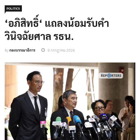
POLITICS
‘อภิสิทธิ์‘ แถลงน้อมรับคำ
วินิจฉัยศาล รธน.
By
กองบรรณาธิการ
9 กรกฎาคม 2026