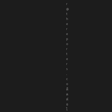
r
@
t
h
e
r
e
p
o
r
t
e
r
s
.
c
o
ติ
ด
ต่
อ
โ