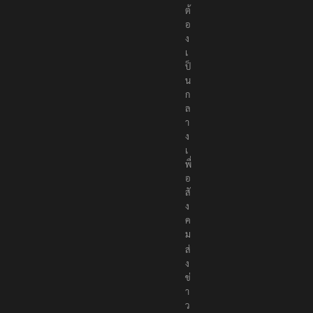
ต้
อ
ง
เ
ป็
น
ก
ล
า
ง
เ
พื่
อ
สั
ง
ค
ม
ส่
ง
ข่
า
ว