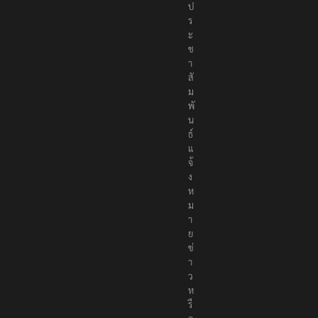
ป
ร
ะ
ช
า
สั
ม
พั
น
ธ์
แ
จ้
ง
ห
ม
า
ย
ข่
า
ว
ห
รื