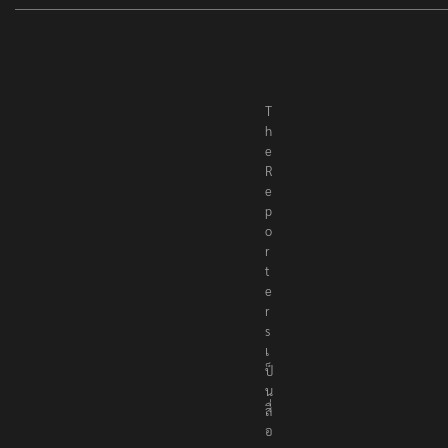
T
h
e
R
e
p
o
r
t
e
r
s
เ
ป็
น
สื่
อ