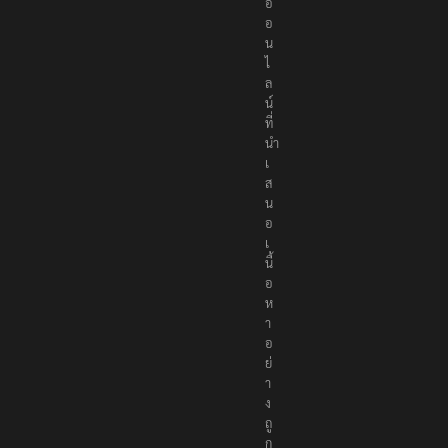
อ
อ
น
ไ
ล
น์
ที่
นำ
เ
ส
น
อ
เ
นื้
อ
ห
า
อ
ย่
า
ง
ถู
ก