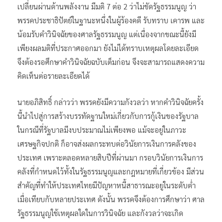
เปลี่ยนผ่านด้านพลังงาน มีมติ 7 ต่อ 2 ว่าไม่ขัดรัฐธรรมนูญ ว่า
พรรคประชาธิปัตย์ในฐานะหนึ่งในผู้ร้องคดี รับทราบ เคารพ และ
น้อมรับคำวินิจฉัยของศาลรัฐธรรมนูญ แต่เนื่องจากขณะนี้ยังมี
เพียงผลมติที่ประกาศออกมา ยังไม่ได้ทราบเหตุผลโดยละเอียด
จึงต้องรอศึกษาคำวินิจฉัยฉบับเต็มก่อน จึงจะสามารถแสดงความ
คิดเห็นต่อรายละเอียดได้
นายอภิสิทธิ์ กล่าวว่า พรรคยังมีความกังวลว่า หากคำวินิจฉัยครั้ง
นี้นำไปสู่การสร้างบรรทัดฐานใหม่เกี่ยวกับการกู้เงินของรัฐบาล
ในกรณีที่รัฐบาลมีงบประมาณไม่เพียงพอ แม้จะอยู่ในภาวะ
เศรษฐกิจปกติ ก็อาจส่งผลกระทบต่อวินัยการเงินการคลังของ
ประเทศ เพราะตลอดหลายสิบปีที่ผ่านมา กรอบวินัยการเงินการ
คลังที่กำหนดไว้ทั้งในรัฐธรรมนูญและกฎหมายที่เกี่ยวข้อง มีส่วน
สำคัญที่ทำให้ประเทศไทยมีปัญหาหนี้สาธารณะอยู่ในระดับต่ำ
เมื่อเทียบกับหลายประเทศ ดังนั้น พรรคจึงต้องการศึกษาว่า ศาล
รัฐธรรมนูญใช้เหตุผลใดในการวินิจฉัย และกังวลว่าจะเกิด