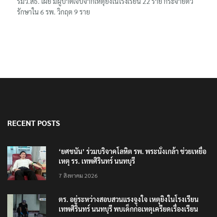
รมว.สธ. เผย มีผู้บาดเจ็บจากเหตุยิงในโรงเรียน 22 ราย กระจายตัว
รักษาใน 6 รพ. วิกฤต 9 ราย
RECENT POSTS
‘ยศชนัน’ ร่วมบริจาคโลหิต รพ. พระนั่งเกล้า ช่วยเหยื่อ
เหตุ รร. เทพศิรินทร์ นนทบุรี
7 สิงหาคม 2026
ตร. อยู่ระหว่างสอบสวนแรงจูงใจ เหตุยิงในโรงเรียน
เทพศิรินทร์ นนทบุรี พบเด็กก่อเหตุเครียดเรื่องเรียน