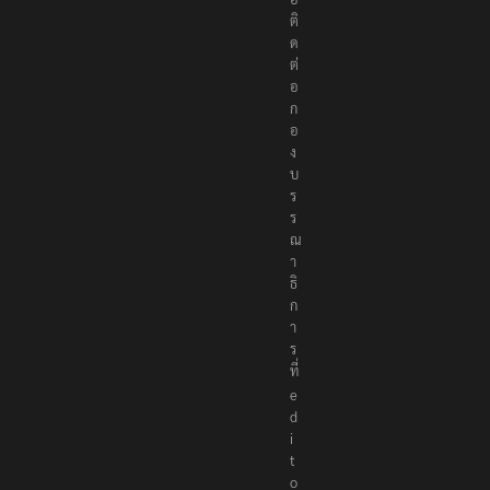
ติ
ด
ต่
อ
ก
อ
ง
บ
ร
ร
ณ
า
ธิ
ก
า
ร
ที่
e
d
i
t
o