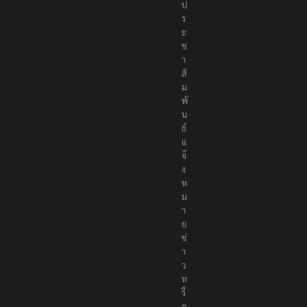
ป
ร
ะ
ช
า
สั
ม
พั
น
ธ์
แ
จ้
ง
ห
ม
า
ย
ข่
า
ว
ห
รื
อ