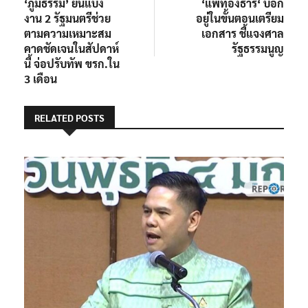
post:
post:
‘ภูมิธรรม’ ยันแบ่ง
‘แพทองธาร‘ บอก
เรื่อง
งาน 2 รัฐมนตรีช่วย
อยู่ในขั้นตอนเตรียม
ตามความเหมาะสม
เอกสาร ชี้แจงศาล
คาดชัดเจนในสัปดาห์
รัฐธรรมนูญ
นี้ จ่อปรับทัพ ขรก.ใน
3 เดือน
RELATED POSTS