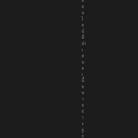
อ
อ
น
ไ
ล
น์
ที่
นำ
เ
ส
น
อ
เ
นื้
อ
ห
า
อ
ย่
า
ง
ถู
ก