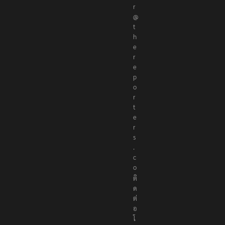
r
@
t
h
e
r
e
p
o
r
t
e
r
s
.
c
o
ติ
ด
ต่
อ
โ