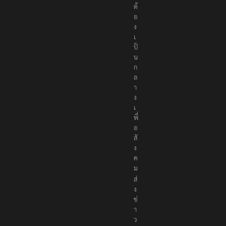
ต้
อ
ง
เ
ป็
น
ก
ล
า
ง
เ
พื่
อ
สั
ง
ค
ม
ส่
ง
ข่
า
ว