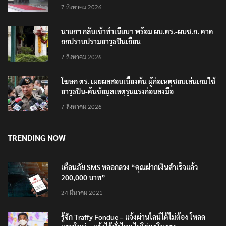
7 สิงหาคม 2026
นายกฯ กลับเข้าทำเนียบฯ พร้อม ผบ.ตร.-ผบช.ก. คาด
ถกปราบปรามอาวุธปืนเถื่อน
7 สิงหาคม 2026
โฆษก ตร. เผยผลสอบเบื้องต้น ผู้ก่อเหตุชอบเล่นเกมใช้
อาวุธปืน-ค้นข้อมูลเหตุรุนแรงก่อนลงมือ
7 สิงหาคม 2026
TRENDING NOW
เตือนภัย SMS หลอกลวง “คุณฝากเงินสำเร็จแล้ว
200,000 บาท”
24 มีนาคม 2021
รู้จัก Traffy Fondue – แจ้งผ่านไลน์ได้ไม่ต้อง โหลด