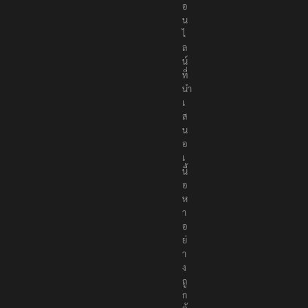
อ
น
ไ
ล
น์
ที่
นำ
เ
ส
น
อ
เ
นื้
อ
ห
า
อ
ย่
า
ง
ถู
ก