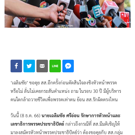
‘เฉลิมชัย​’ ขอคุย​ สส.​อีกครั้ง​ก่อนตัดสินใจลงชิงหัวหน้าพรรค
หรือไม่​ ลั่นไม่เคยกระสันตำแหน่ง ถาม ในรอบ​ 30 ปี​ มีผู้บริหาร
คนใดกล้าถวายชีวิตเพื่อพรรค​เท่าตน​ ย้อน​ สส.รักผิดตรงไหน​
วันนี้ (8 ธ.ค. 66)
นายเฉลิมชัย​ ศรี​อ่อน​ รักษาการหัวหน้าและ
เลขาธิการพรรคประชาธิปัตย์
กล่าวถึงกรณีที่ สส.มีมติเชิญให้
มาลงสมัครหัวหน้าพรรคประชาธิปัตย์ว่า ต้องขอคุยกับ สส.กลุ่ม