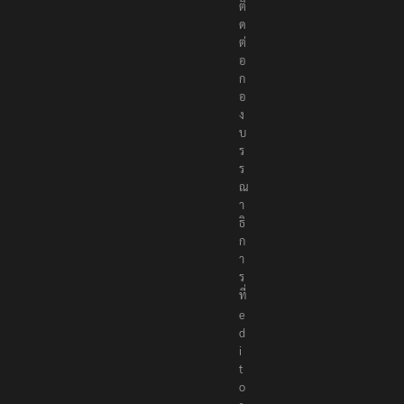
ติ
ด
ต่
อ
ก
อ
ง
บ
ร
ร
ณ
า
ธิ
ก
า
ร
ที่
e
d
i
t
o