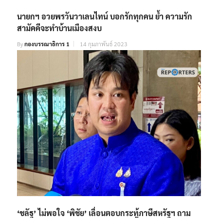
นายกฯ อวยพรวันวาเลนไทน์​ บอกรักทุกคน​ ย้ำ ความรัก​
สามัคคีจะทำบ้านเมืองสงบ​
By
กองบรรณาธิการ 1
14 กุมภาพันธ์ 2023
‘ชลัฐ’ ไม่พอใจ ‘พิชัย’ เลื่อนตอบกระทู้ภาษีสหรัฐฯ ถาม