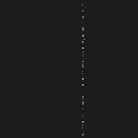
ร
ะ
ช
า
สั
ม
พั
น
ธ์
แ
จ้
ง
ห
ม
า
ย
ข่
า
ว
ห
รื
อ