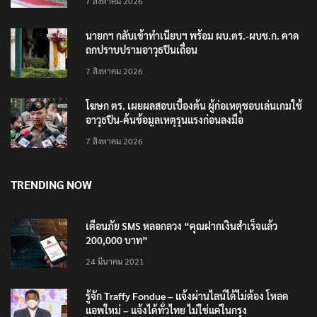
7 สิงหาคม 2026
นายกฯ กลับเข้าทำเนียบฯ พร้อม ผบ.ตร.-ผบช.ก. คาด
ถกปราบปรามอาวุธปืนเถื่อน
7 สิงหาคม 2026
โฆษก ตร. เผยผลสอบเบื้องต้น ผู้ก่อเหตุชอบเล่นเกมใช้
อาวุธปืน-ค้นข้อมูลเหตุรุนแรงก่อนลงมือ
7 สิงหาคม 2026
TRENDING NOW
เตือนภัย SMS หลอกลวง “คุณฝากเงินสำเร็จแล้ว
200,000 บาท”
24 มีนาคม 2021
รู้จัก Traffy Fondue – แจ้งผ่านไลน์ได้ไม่ต้อง โหลด
แอพใหม่ – แจ้งได้ทั่วไทย ไม่ใช่แค่ในกรุง