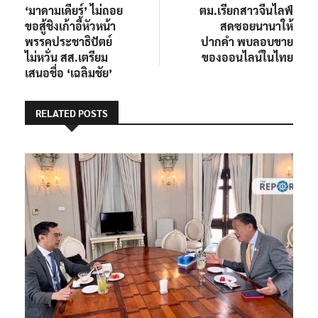
post:
post:
‘มาดามเดียร์’ ไม่ถอย
ตม.เรียกสาวจีนไลฟ์
เรื่อง
ขอสู้ชิงเก้าอี้หัวหน้า
สดซอยนานาให้
พรรคประชาธิปัตย์
ปากคำ พบลอบขาย
ไม่หวั่น สส.เตรียม
ของออนไลน์ในไทย
เสนอชื่อ ‘เฉลิมชัย’
RELATED POSTS