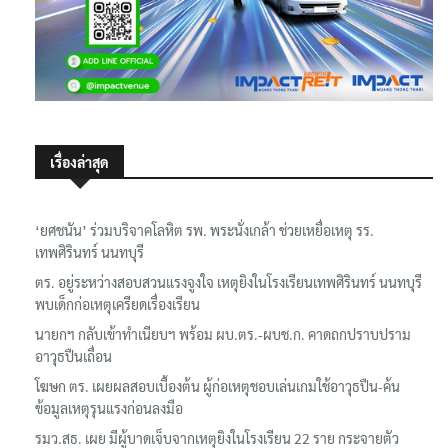
เรื่องล่าสุด
‘ยศชนัน’ ร่วมบริจาคโลหิต รพ. พระนั่งเกล้า ช่วยเหยื่อเหตุ รร.
เทพศิรินทร์ นนทบุรี
ตร. อยู่ระหว่างสอบสวนแรงจูงใจ เหตุยิงในโรงเรียนเทพศิรินทร์ นนทบุรี
พบเด็กก่อเหตุเครียดเรื่องเรียน
นายกฯ กลับเข้าทำเนียบฯ พร้อม ผบ.ตร.-ผบช.ก. คาดถกปราบปราม
อาวุธปืนเถื่อน
โฆษก ตร. เผยผลสอบเบื้องต้น ผู้ก่อเหตุชอบเล่นเกมใช้อาวุธปืน-ค้น
ข้อมูลเหตุรุนแรงก่อนลงมือ
รมว.สธ. เผย มีผู้บาดเจ็บจากเหตุยิงในโรงเรียน 22 ราย กระจายตัว