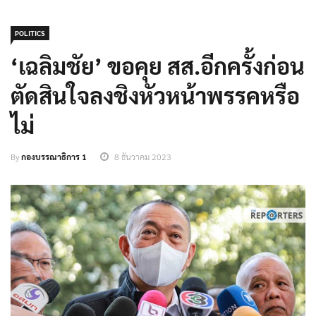
POLITICS
‘เฉลิมชัย​’ ขอคุย​ สส.​อีกครั้ง​ก่อน
ตัดสินใจลงชิงหัวหน้าพรรคหรือ
ไม่
By
กองบรรณาธิการ 1
8 ธันวาคม 2023