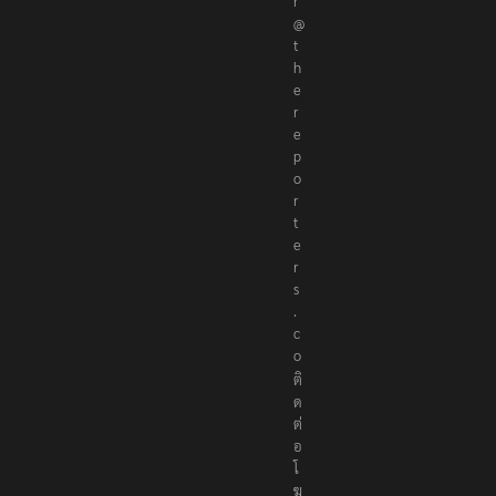
r
@
t
h
e
r
e
p
o
r
t
e
r
s
.
c
o
ติ
ด
ต่
อ
โ
ฆ