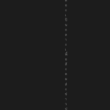
ต้
อ
ง
เ
ป็
น
ก
ล
า
ง
เ
พื่
อ
สั
ง
ค
ม
ส่
ง
ข่
า
ว
ป