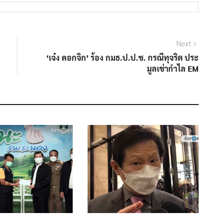
Next
Next
post:
‘เจ๋ง ดอกจิก’ ร้อง กมธ.ป.ป.ช. กรณีทุจริต ประ
มูลเช่ากําไล EM