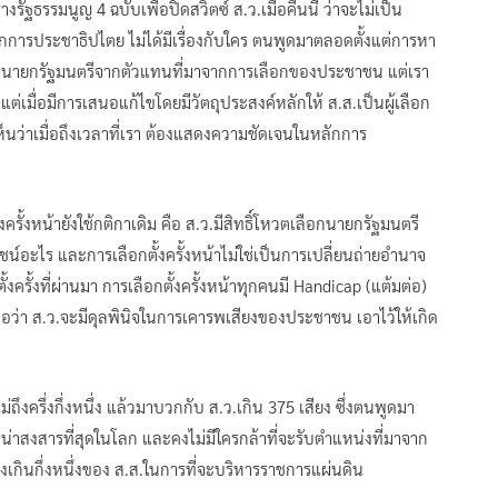
รัฐธรรมนูญ 4 ฉบับเพื่อปิดสวิตซ์ ส.ว.เมื่อคืนนี้ ว่าจะไม่เป็น
รประชาธิปไตย ไม่ได้มีเรื่องกับใคร ตนพูดมาตลอดตั้งแต่การหา
งเลือกนายกรัฐมนตรีจากตัวแทนที่มาจากการเลือกของประชาชน แต่เรา
 แต่เมื่อมีการเสนอแก้ไขโดยมีวัตถุประสงค์หลักให้ ส.ส.เป็นผู้เลือก
ห้เห็นว่าเมื่อถึงเวลาที่เรา ต้องแสดงความชัดเจนในหลักการ
งครั้งหน้ายังใช้กติกาเดิม คือ ส.ว.มีสิทธิ์โหวตเลือกนายกรัฐมนตรี
ยชน์อะไร และการเลือกตั้งครั้งหน้าไม่ใช่เป็นการเปลี่ยนถ่ายอำนาจ
ั้งที่ผ่านมา การเลือกตั้งครั้งหน้าทุกคนมี Handicap (แต้มต่อ)
ื่อว่า ส.ว.จะมีดุลพินิจในการเคารพเสียงของประชาชน เอาไว้ให้เกิด
่ถึงครึ่งกึ่งหนึ่ง แล้วมาบวกกับ ส.ว.เกิน 375 เสียง ซึ่งตนพูดมา
่น่าสงสารที่สุดในโลก และคงไม่มีใครกล้าที่จะรับตำแหน่งที่มาจาก
เสียงเกินกึ่งหนึ่งของ ส.ส.ในการที่จะบริหารราชการแผ่นดิน