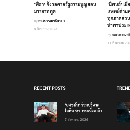
‘พิธา’ กังวลศาลรัฐธรรมนูญสอน
‘นิพนธ์’ เย
มารยาททูต
แพทย์ด่านห
ทุกภาคส่ว
By
กองบรรณาธิการ 1
นำพาประเท
8 สิงหาคม 2024
By
กองบรรณาธิ
11 สิงหาคม 20
RECENT POSTS
TREN
‘ยศชนัน’ ร่วมบริจาค
โลหิต รพ. พระนั่งเกล้า
ช่วยเหยื่อเหตุ รร.
7 สิงหาคม 2026
เทพศิรินทร์ นนทบุรี