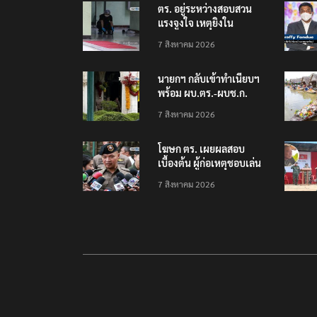
ตร. อยู่ระหว่างสอบสวน
แรงจูงใจ เหตุยิงใน
โรงเรียนเทพศิรินทร์
7 สิงหาคม 2026
นนทบุรี พบเด็กก่อเหตุ
เครียดเรื่องเรียน
นายกฯ กลับเข้าทำเนียบฯ
พร้อม ผบ.ตร.-ผบช.ก.
คาดถกปราบปรามอาวุธ
7 สิงหาคม 2026
ปืนเถื่อน
โฆษก ตร. เผยผลสอบ
เบื้องต้น ผู้ก่อเหตุชอบเล่น
เกมใช้อาวุธปืน-ค้นข้อมูล
7 สิงหาคม 2026
เหตุรุนแรงก่อนลงมือ