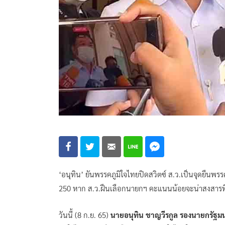
‘อนุทิน’ ยันพรรคภูมิใจไทยปิดสวิตซ์ ส.ว.เป็นจุดยืนพรรค
250 หาก ส.ว.ฝืนเลือกนายกฯ คะแนนน้อยจะน่าสงสารที
วันนี้ (8 ก.ย. 65)
นายอนุทิน ชาญวีรกูล รองนายกรัฐม