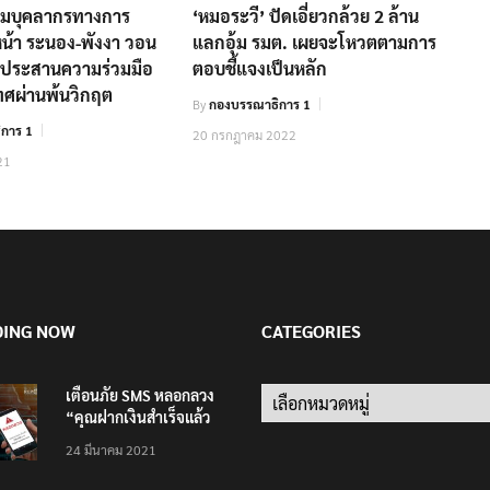
ี่ยมบุคลากรทางการ
‘หมอระวี’ ปัดเอี่ยวกล้วย 2 ล้าน
น้า ระนอง-พังงา วอน
แลกอุ้ม รมต. เผยจะโหวตตามการ
นประสานความร่วมมือ
ตอบชี้แจงเป็นหลัก
ศผ่านพ้นวิกฤต
By
กองบรรณาธิการ 1
การ 1
20 กรกฎาคม 2022
21
DING NOW
CATEGORIES
เตือนภัย SMS หลอกลวง
Categories
“คุณฝากเงินสำเร็จแล้ว
200,000 บาท”
24 มีนาคม 2021