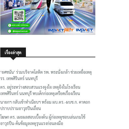
เรื่องล่าสุด
‘ยศชนัน’ ร่วมบริจาคโลหิต รพ. พระนั่งเกล้า ช่วยเหยื่อเหตุ
รร. เทพศิรินทร์ นนทบุรี
ตร. อยู่ระหว่างสอบสวนแรงจูงใจ เหตุยิงในโรงเรียน
เทพศิรินทร์ นนทบุรี พบเด็กก่อเหตุเครียดเรื่องเรียน
นายกฯ กลับเข้าทำเนียบฯ พร้อม ผบ.ตร.-ผบช.ก. คาดถก
ปราบปรามอาวุธปืนเถื่อน
โฆษก ตร. เผยผลสอบเบื้องต้น ผู้ก่อเหตุชอบเล่นเกมใช้
อาวุธปืน-ค้นข้อมูลเหตุรุนแรงก่อนลงมือ