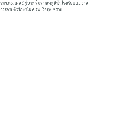
รมว.สธ. เผย มีผู้บาดเจ็บจากเหตุยิงในโรงเรียน 22 ราย
กระจายตัวรักษาใน 6 รพ. วิกฤต 9 ราย