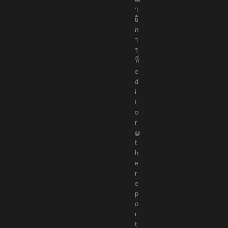
า
ธิ
ก
า
ร
ที่
e
d
i
t
o
r
@
t
h
e
r
e
p
o
r
t