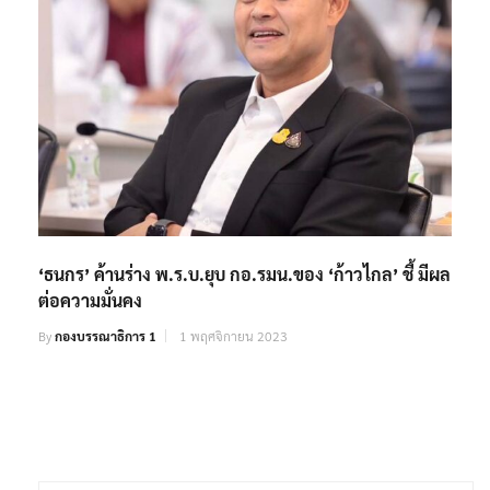
‘ธนกร’ ค้านร่าง พ.ร.บ.ยุบ กอ.รมน.ของ ‘ก้าวไกล’ ชี้ มีผล
ต่อความมั่นคง
By
กองบรรณาธิการ 1
1 พฤศจิกายน 2023