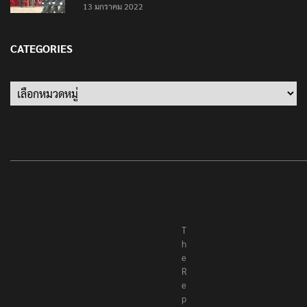
13 มกราคม 2022
CATEGORIES
Categories
T
h
e
R
e
p