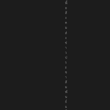
พื่
อ
สั
ง
ค
ม
ส่
ง
ข่
า
ว
ป
ร
ะ
ช
า
สั
ม
พั
น
ธ์
แ