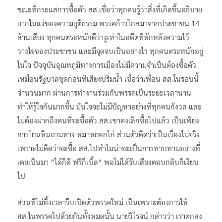
ขณะที่กระแสการซื้อตัว สส.เชื่อว่าทุกคนรู้ว่าสิ่งที่เกิดขึ้นอธิบาย
ยากในแง่ของความยุติธรรม พรรคก้าวไกลมาจากประชาชน 14
ล้านเสียง ทุกคนตระหนักดีว่างูเห่าในอดีตที่หักหลังความไว้
วางใจของประชาชน และมีจุดจบเป็นอย่างไร ทุกคนตระหนักอยู่
ในใจ ปัจจุบันอุณหภูมิทางการเมืองไม่มีความจำเป็นต้องซื้อตัว
เหมือนรัฐบาลชุดก่อนที่เสียงปริ่มน้ำ เชื่อว่าเพื่อน สส.ในรอบนี้
จำนวนมาก ผ่านการทำงานร่วมกับพรรคเป็นระยะเวลานาน
ทำให้รู้ใจกันมากขึ้น มั่นใจจะไม่มีปัญหาอย่างที่ทุกคนกังวล และ
ไม่ต้องฝากถึงคนที่จะซื้อตัว สส.เขาคงเลิกซื้อไปแล้ว เป็นเพียง
การโยนหินถามทาง หมาหยอกไก่ ส่วนตัวคิดว่าเป็นเรื่องไม่จริง
เพราะไม่คิดว่าจะซื้อ สส.ไปทำไมน่าจะเป็นการทาบทามอย่างที่
เคยเป็นมา ”ได้ก็ดี ฟรีก็เบิ้ล“ พอไม่ได้รับเสียงตอบกลับก็เงียบ
ไป
ส่วนที่ไม่ทิ้งเวลารีบเปิดตัวพรรคใหม่ เป็นเพราะต้องการให้
สส.ในพรรคไปด้วยกันทั้งหมดนั้น นายวิโรจน์ กล่าวว่า เราตกลง