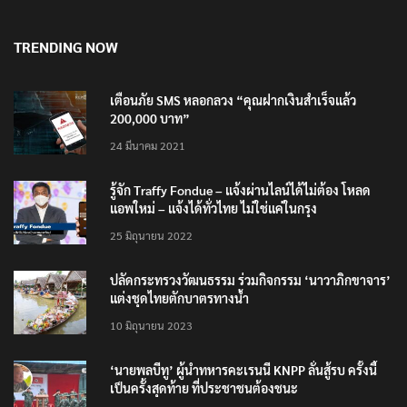
TRENDING NOW
เตือนภัย SMS หลอกลวง “คุณฝากเงินสำเร็จแล้ว
200,000 บาท”
24 มีนาคม 2021
รู้จัก Traffy Fondue – แจ้งผ่านไลน์ได้ไม่ต้อง โหลด
แอพใหม่ – แจ้งได้ทั่วไทย ไม่ใช่แค่ในกรุง
25 มิถุนายน 2022
ปลัดกระทรวงวัฒนธรรม ร่วมกิจกรรม ‘นาวาภิกขาจาร’
แต่งชุดไทยตักบาตรทางน้ำ
10 มิถุนายน 2023
‘นายพลบีทู’ ผู้นำทหารคะเรนนี KNPP ลั่นสู้รบ ครั้งนี้
เป็นครั้งสุดท้าย ที่ประชาชนต้องชนะ