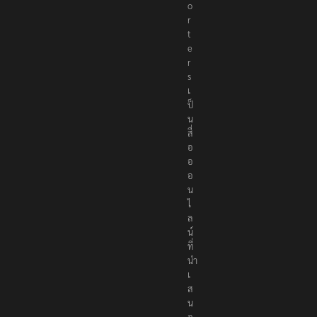
o
r
t
e
r
s
เ
ป็
น
สื่
อ
อ
อ
น
ไ
ล
น์
ที่
นำ
เ
ส
น
อ