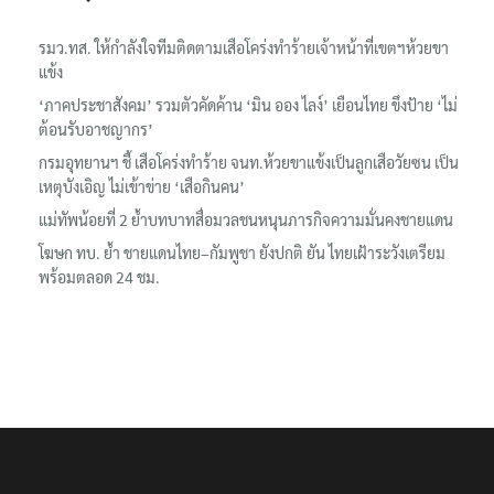
รมว.ทส. ให้กำลังใจทีมติดตามเสือโคร่งทำร้ายเจ้าหน้าที่เขตฯห้วยขา
แข้ง
‘ภาคประชาสังคม’ รวมตัวคัดค้าน ‘มิน ออง ไลง์’ เยือนไทย ขึงป้าย ‘ไม่
ต้อนรับอาชญากร’
กรมอุทยานฯ ชี้ เสือโคร่งทำร้าย จนท.ห้วยขาแข้งเป็นลูกเสือวัยซน เป็น
เหตุบังเอิญ ไม่เข้าข่าย ‘เสือกินคน’
แม่ทัพน้อยที่ 2 ย้ำบทบาทสื่อมวลชนหนุนภารกิจความมั่นคงชายแดน
โฆษก ทบ. ย้ำ ชายแดนไทย–กัมพูชา ยังปกติ ยัน ไทยเฝ้าระวังเตรียม
พร้อมตลอด 24 ชม.