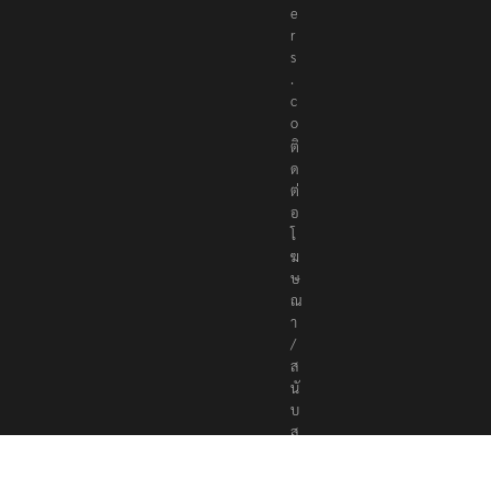
e
r
s
.
c
o
ติ
ด
ต่
อ
โ
ฆ
ษ
ณ
า
/
ส
นั
บ
ส
นุ
น