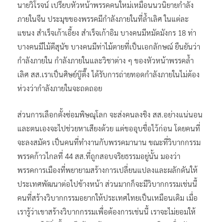
นายวิโรจน์ เปรียบหัวหน้าพรรคคนใหม่เหมือนนวนิยายกำลัง
ภายในจีน ประมุขของพรรคมีกำลังภายในที่ล้ำเลิศ ในแต่ละ
แขนง สำเร็จเก้าเอี้ยง สำเร็จเก้าอิม บางคนมีหมัดมังกร 18 ท่า
บางคนมีไม้ตีสุนัข บางคนมีท่าไม้ตายที่เป็นเอกลักษณ์ ยืนยันว่า
กำลังภายใน กำลังภายในและวิชาต่าง ๆ ของหัวหน้าพรรคล้ำ
เลิศ สส.เราเป็นศิษย์บู๊ตึ๊ง ได้รับการถ่ายทอดกำลังภายในไม่ต้อง
ห่วงว่ากำลังภายในจะถดถอย
ส่วนการเลือกตั้งซ่อมพิษณุโลก จะส่งคนลงชิง สส.อย่างแน่นอน
และตนเองจะไปช่วยหาเสียงด้วย แต่ขออุบชื่อไว้ก่อน โดยคนที่
จะลงสมัคร เป็นคนที่ทำงานกับพรรคมานาน ขณะที่วิบากกรรม
พรรคก้าวไกลที่ 44 สส.ที่ถูกสอบจริยธรรมอยู่นั้น มองว่า
พรรคการเมืองที่พยายามสร้างการเปลี่ยนแปลงและผลักดันให้
ประเทศพัฒนาต่อไปข้างหน้า ส่วนมากก็จะมีวิบากกรรมเช่นนี้
คนที่สร้างวิบากกรรมอยากให้ประเทศไทยเป็นเหมือนเดิม เมื่อ
เรารู้ว่าเขาสร้างวิบากกรรมเพื่อต้องการเช่นนี้ เราจะไม่ยอมให้