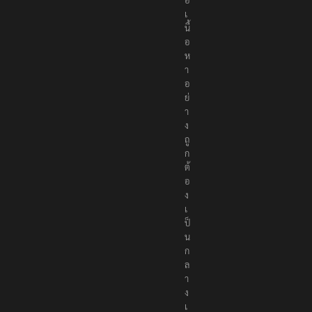
เ
นื้
อ
ห
า
อ
ย่
า
ง
ถู
ก
ต้
อ
ง
เ
ป็
น
ก
ล
า
ง
เ