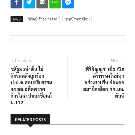
TAGS:
วิโรจน์ ลักขณาอดิศร
หัวหน้าพรรคใหม่
แนะแนว
Previous
Next
Previous
Next
post:
post:
‘ณัฐพงษ์​’ ลั่น ไม่
‘ศิริกัญญา‘ เชื่อ เปิด
เรื่อง
กังวลหลังถูกร้อง
ตัวพรรคใหม่ทุก
ป.ป.ช.สอบจริยธรรม​
อย่างราบรื่น ก่อนถก
44​ สส.อดีตพรรค
สมาชิกเลือก กก.บห.
ก้าวไกล ปมลงชื่อแก้​
ทันที
ม.​112
RELATED POSTS