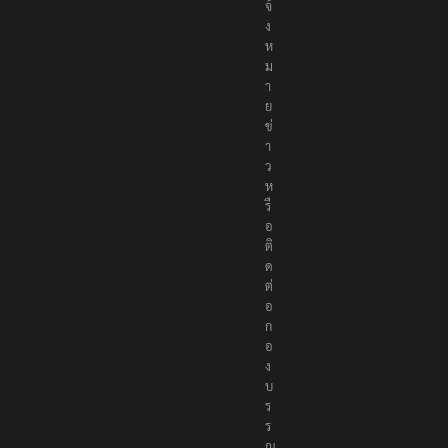
จ้
ง
ห
ม
า
ย
ข่
า
ว
ห
รื
อ
ติ
ด
ต่
อ
ก
อ
ง
บ
ร
ร
ณ