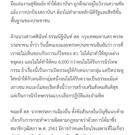
มือเล่นงานคู่ขัดแย้ง ทำให้สถาบันฯ ถูกดึงมาอยู่ในวังวนความขัด
แย้ง การปกป้องสถาบันฯ ต้องไม่ทำลายหลักนิติรัฐและสิทธิขั้น
พื้นฐานของประชาชน
ด้านนางสาวศศินันท์ ธรรมนิฐินันท์ สส. กรุงเทพมหานคร พรรค
ประชาชน ย้ำว่า วันนี้ตนเองและพรรคประชาชนยืนยันว่า การที่
เราจะไม่เห็นชอบกับการแก้ไขของ สว. ไม่ได้มาทำให้ทุกอย่าง
หยุดลง และไม่ได้ทำให้คน 6,000 กว่าคนไม่ได้รับการนิรโทษ
กรรม ถ้าเรื่องนี้เป็นการเปิดประตูให้กับคนบางกลุ่ม แต่ปิดประตู
ใส่หน้าให้กับคนอีกกลุ่มหนึ่งจนไม่ได้รับความเป็นธรรมแม้แต่
เยาวชน ตนเองไม่ขอเรียกสิ่งนี้ว่าการสร้างเสริมสังคมสันติสุข
แต่เป็นการนิรโทษกรรมแบบเลือกปฏิบัติและอำมหิต
ขณะที่ สส. จากพรรคการเมืองอื่น ตั้งข้อสังเกตในบัญชีแนบท้าย
เกี่ยวกับการกระทำความผิดตามกฎหมายว่าด้วยการได้มาซึ่ง
สมาชิกวุฒิสภา พ.ศ. 2561 มีการกำหนดเงื่อนไขเฉพาะที่ไม่เกี่ยว