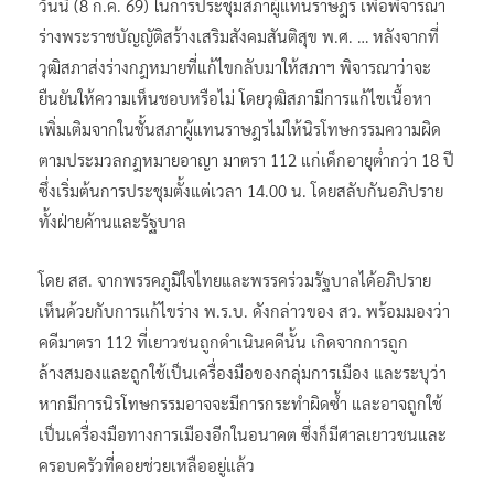
วันนี้ (8 ก.ค. 69) ในการประชุมสภาผู้แทนราษฎร เพื่อพิจารณา
ร่างพระราชบัญญัติสร้างเสริมสังคมสันติสุข พ.ศ. … หลังจากที่
วุฒิสภาส่งร่างกฎหมายที่แก้ไขกลับมาให้สภาฯ พิจารณาว่าจะ
ยืนยันให้ความเห็นชอบหรือไม่ โดยวุฒิสภามีการแก้ไขเนื้อหา
เพิ่มเติมจากในชั้นสภาผู้แทนราษฎรไม่ให้นิรโทษกรรมความผิด
ตามประมวลกฎหมายอาญา มาตรา 112 แก่เด็กอายุต่ำกว่า 18 ปี
ซึ่งเริ่มต้นการประชุมตั้งแต่เวลา 14.00 น. โดยสลับกันอภิปราย
ทั้งฝ่ายค้านและรัฐบาล
โดย สส. จากพรรคภูมิใจไทยและพรรคร่วมรัฐบาลได้อภิปราย
เห็นด้วยกับการแก้ไขร่าง พ.ร.บ. ดังกล่าวของ สว. พร้อมมองว่า
คดีมาตรา 112 ที่เยาวชนถูกดำเนินคดีนั้น เกิดจากการถูก
ล้างสมองและถูกใช้เป็นเครื่องมือของกลุ่มการเมือง และระบุว่า
หากมีการนิรโทษกรรมอาจจะมีการกระทำผิดซ้ำ และอาจถูกใช้
เป็นเครื่องมือทางการเมืองอีกในอนาคต ซึ่งก็มีศาลเยาวชนและ
ครอบครัวที่คอยช่วยเหลืออยู่แล้ว