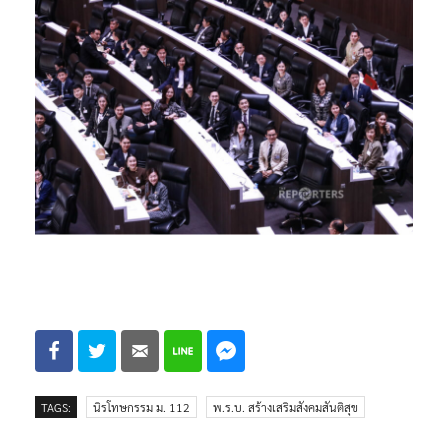
TAGS:
นิรโทษกรรม ม. 112
พ.ร.บ. สร้างเสริมสังคมสันติสุข