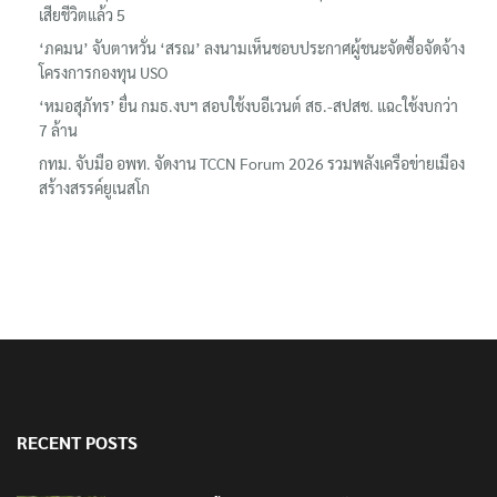
เสียชีวิตแล้ว 5
‘ภคมน’ จับตาหวั่น ‘สรณ’ ลงนามเห็นชอบประกาศผู้ชนะจัดซื้อจัดจ้าง
โครงการกองทุน USO
‘หมอสุภัทร’ ยื่น กมธ.งบฯ สอบใช้งบอีเวนต์ สธ.-สปสช. แฉcใช้งบกว่า
7 ล้าน
กทม. จับมือ อพท. จัดงาน TCCN Forum 2026 รวมพลังเครือข่ายเมือง
สร้างสรรค์ยูเนสโก
RECENT POSTS