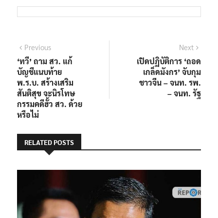
แนะแนว
Previous
Next
Previous
Next
post:
post:
‘ทวี’ ถาม สว. แก้
เปิดปฏิบัติการ ‘ถอด
เรื่อง
บัญชีแนบท้าย
เกล็ดมังกร’ จับกุม
พ.ร.บ. สร้างเสริม
ชาวจีน – จนท. รพ.
สันติสุข จะนิรโทษ
– จนท. รัฐ
กรรมคดีฮั้ว สว. ด้วย
หรือไม่
RELATED POSTS