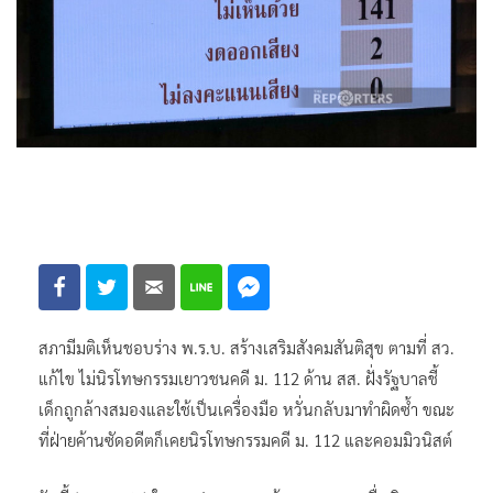
สภามีมติเห็นชอบร่าง พ.ร.บ. สร้างเสริมสังคมสันติสุข ตามที่ สว.
แก้ไข ไม่นิรโทษกรรมเยาวชนคดี ม. 112 ด้าน สส. ฝั่งรัฐบาลชี้
เด็กถูกล้างสมองและใช้เป็นเครื่องมือ หวั่นกลับมาทำผิดซ้ำ ขณะ
ที่ฝ่ายค้านซัดอดีตก็เคยนิรโทษกรรมคดี ม. 112 และคอมมิวนิสต์