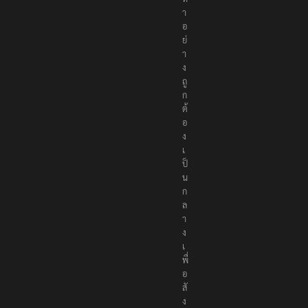
า
อ
ย่
า
ง
ถู
ก
ต้
อ
ง
เ
ป็
น
ก
ล
า
ง
เ
พื่
อ
สั
ง