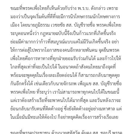
ขณะที่พรรคเพื่อไทยก็เห็นด้วยกับร่าง พ.ร.บ. ดังกล่าว เพราะ
มองว่าเป็นจุดเริ่มต้นที่ดีที่จะมีการนิรโทษกรรมนักโทษทางการ
เมือง โดยนายภูมิธรรม เวชยชัย สส. บัญชีรายชื่อ พรรคเพื่อไทย
ระบุตอนหนึ่งว่า กฎหมายฉบับนี้จึงเป็นก้าวแรกที่เกิดขึ้นจริง
ย่อมมีค่ามากกว่าก้าวที่สมบูรณ์แบบแต่ไม่มีวันเกิดขึ้นจริง อย่า
ให้การต่อสู้ไปพรากโอกาสของคนอีกหลายพันคน จุดยืนพรรค
เพื่อไทยคือการหาทางที่ทุกฝ่ายยอมรับร่วมกันได้ และก้าวไปให้
ไกลที่สุดเท่าที่จะเป็นไปได้ ในอนาคตถ้าสังคมไทยมาถึงจุดที่
พร้อมจะพูดคุยในเรื่องละเอียดอ่อนได้ ก็สามารถกลับมาพูดคุย
กันอีกครั้งได้ เช่นเดียวกับนายจักรภพ เพ็ญแข สส. บัญชีรายชื่อ
พรรคเพื่อไทย ที่ระบุว่า เราไม่สามารถพาทุกคนไปได้ในขณะนี้
แต่เราต้องสร้างเรือที่จะพาคนไปได้มากที่สุด และวันหลังเราจะ
ย้อนกลับมารับคนที่ติดค้างอยู่ ซึ่งยังติดค้างอยู่อย่างมหาศาล แต่
ในเมื่อมันมีทะเลให้ต้องไป ก็อย่าหยุดคิดเรื่องการสร้างเรือเลย
ขณะที่พรรคประชาชน ด้านนายสหัสวัต คุ้มคง สส. ชลบุรี พรรค