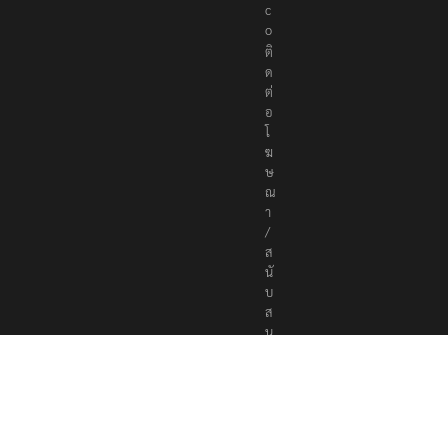
c
o
ติ
ด
ต่
อ
โ
ฆ
ษ
ณ
า
/
ส
นั
บ
ส
นุ
น
a
d
v
e