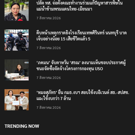
ปลัด ทส. จ่อตั้งคณะทำงานร่วมแก้ปัญหาสารพิษใน
แม่น้ำข้ามพรมแดนไทย-เมียนมา
7 สิงหาคม 2026
คืบหน้าเหตุกราดยิงโรงเรียนเทพศิรินทร์ นนทบุรี บาด
เจ็บอย่างน้อย 15 เสียชีวิตแล้ว 5
7 สิงหาคม 2026
‘ภคมน’ จับตาหวั่น ‘สรณ’ ลงนามเห็นชอบประกาศผู้
ชนะจัดซื้อจัดจ้างโครงการกองทุน USO
7 สิงหาคม 2026
‘หมอสุภัทร’ ยื่น กมธ.งบฯ สอบใช้งบอีเวนต์ สธ.-สปสช.
แฉcใช้งบกว่า 7 ล้าน
7 สิงหาคม 2026
TRENDING NOW