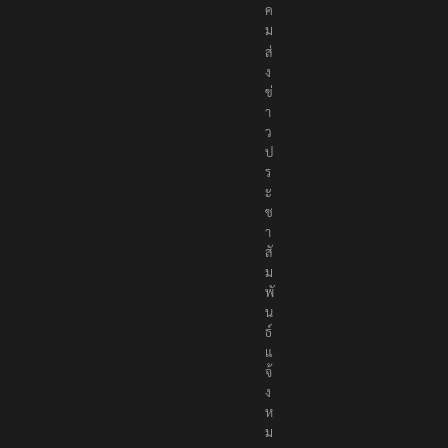
ค
ม
ส่
ง
ข่
า
ว
ป
ร
ะ
ช
า
สั
ม
พั
น
ธ์
แ
จ้
ง
ห
ม