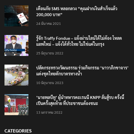
เตือนภัย SMS หลอกลวง “คุณฝากเงินสำเร็จแล้ว
200,000 บาท”
24 มีนาคม 2021
รู้จัก Traffy Fondue – แจ้งผ่านไลน์ได้ไม่ต้อง โหลด
แอพใหม่ – แจ้งได้ทั่วไทย ไม่ใช่แค่ในกรุง
25 มิถุนายน 2022
ปลัดกระทรวงวัฒนธรรม ร่วมกิจกรรม ‘นาวาภิกขาจาร’
แต่งชุดไทยตักบาตรทางน้ำ
10 มิถุนายน 2023
‘นายพลบีทู’ ผู้นำทหารคะเรนนี KNPP ลั่นสู้รบ ครั้งนี้
เป็นครั้งสุดท้าย ที่ประชาชนต้องชนะ
13 มกราคม 2022
CATEGORIES