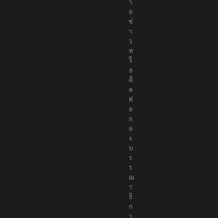
า
ย
ข่
า
ว
ห
รื
อ
ติ
ด
ต่
อ
ก
อ
ง
บ
ร
ร
ณ
า
ธิ
ก
า