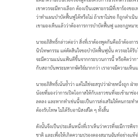
เขาควรจะมีทางเลือก ต้องเป็นเฉพาะกรณีที่เขาร้องขอเท
ว่าทำแผนบำบัดฟื้นฟูได้หรือไม่ ถ้าเขาไม่ขอ ก็ถูกดำเน
เขามองเห็นแล้วว่าต้องการการบำบัดฟื้นฟู และกฎหมายฉ
นายอภิสิทธิ์กล่าวต่อว่า สิ่งที่เราต้องพูดกันคือถ้าต้อ
นิรโทษกรรม แต่ตัดสินใจขอบำบัดฟื้นฟูนั้น ควรจะได้ร
จะมีความแน่นแฟ้นดีขึ้นจากกระบวนการนี้ หรือคิดว่ากา
กับสถาบันพระมหากษัตริย์มากกว่า เราอาจมีความเห็นแตกต
นายอภิสิทธิ์เน้นย้ำว่า แต่ไม่ใช่จะสรุปว่าฝ่ายหนึ่งถูก ฝ่า
น้อยที่มองว่าการเปิดโอกาสให้กับเยาวชนที่จะเข้ามาช่องท
ลดลง และหากทำเช่นนี้จะเป็นการส่งเสริมให้คนกระทำควา
ต้องรับโทษ ไม่ได้รับอานิสงส์ใด ๆ ทั้งสิ้น
ดังนั้นจึงเป็นประเด็นหนึ่งที่เราเห็นว่าควรที่จะมีกา
ชาติ และเพื่อให้เกิดความปรองดองสมานฉันท์อย่างแท้จร