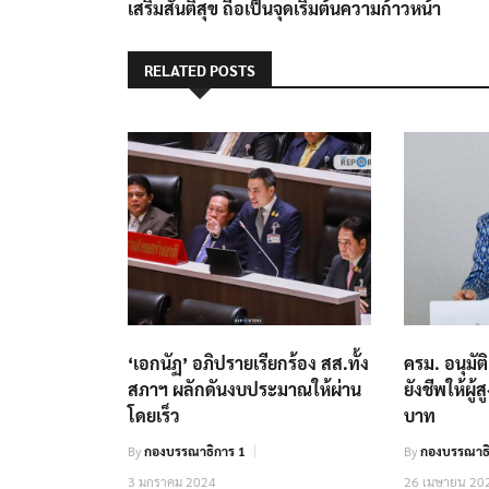
เสริมสันติสุข ถือเป็นจุดเริ่มต้นความก้าวหน้า
RELATED POSTS
‘เอกนัฏ’ อภิปรายเรียกร้อง สส.ทั้ง
ครม. อนุมัติ
สภาฯ ผลักดันงบประมาณให้ผ่าน
ยังชีพให้ผู
โดยเร็ว
บาท
By
กองบรรณาธิการ 1
By
กองบรรณาธิ
3 มกราคม 2024
26 เมษายน 20