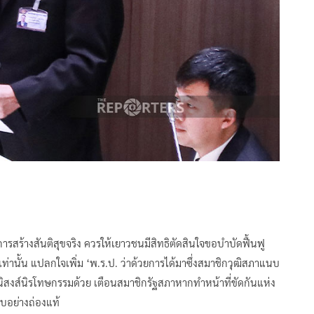
รสร้างสันติสุขจริง ควรให้เยาวชนมีสิทธิตัดสินใจขอบำบัดฟื้นฟู
เท่านั้น แปลกใจเพิ่ม ‘พ.ร.ป. ว่าด้วยการได้มาซึ่งสมาชิกวุฒิสภาแนบ
านิสงส์นิรโทษกรรมด้วย เตือนสมาชิกรัฐสภาหากทำหน้าที่ขัดกันแห่ง
บอย่างถ่องแท้