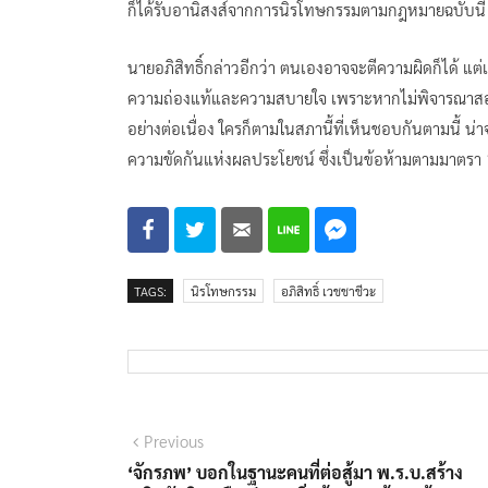
ก็ได้รับอานิสงส์จากการนิรโทษกรรมตามกฎหมายฉบับนี้
นายอภิสิทธิ์กล่าวอีกว่า ตนเองอาจจะตีความผิดก็ได้ แต่เ
ความถ่องแท้และความสบายใจ เพราะหากไม่พิจารณาสองปร
อย่างต่อเนื่อง ใครก็ตามในสภานี้ที่เห็นชอบกันตามนี้ น่
ความขัดกันแห่งผลประโยชน์ ซึ่งเป็นข้อห้ามตามมาตรา
TAGS:
นิรโทษกรรม
อภิสิทธิ์ เวชชาชีวะ
แนะแนว
Previous
Previous
post:
‘จักรภพ’ บอกในฐานะคนที่ต่อสู้มา พ.ร.บ.สร้าง
เรื่อง