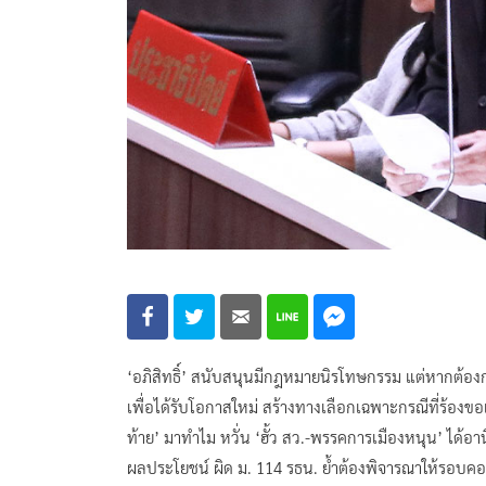
‘อภิสิทธิ์’ สนับสนุนมีกฎหมายนิรโทษกรรม แต่หากต้องกา
เพื่อได้รับโอกาสใหม่ สร้างทางเลือกเฉพาะกรณีที่ร้องขอ
ท้าย’ มาทำไม หวั่น ‘ฮั้ว สว.-พรรคการเมืองหนุน’ ได้อ
ผลประโยชน์ ผิด ม. 114 รธน. ย้ำต้องพิจารณาให้รอบคอ