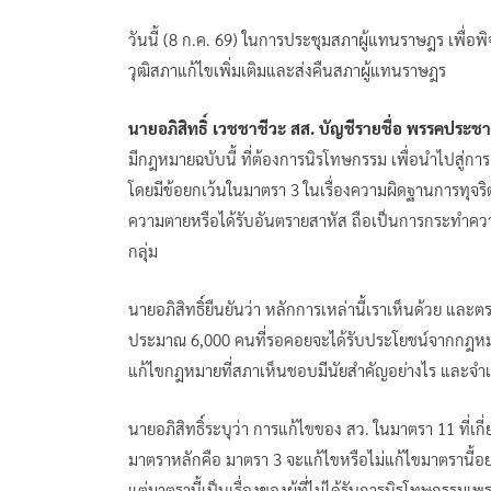
วันนี้ (8 ก.ค. 69) ในการประชุมสภาผู้แทนราษฎร เพื่อพิ
วุฒิสภาแก้ไขเพิ่มเติมและส่งคืนสภาผู้แทนราษฎร
นายอภิสิทธิ์ เวชชาชีวะ สส. บัญชีรายชื่อ พรรคประชาธ
มีกฎหมายฉบับนี้ ที่ต้องการนิรโทษกรรม เพื่อนำไปสู่กา
โดยมีข้อยกเว้นในมาตรา 3 ในเรื่องความผิดฐานการทุจริ
ความตายหรือได้รับอันตรายสาหัส ถือเป็นการกระทำความ
กลุ่ม
นายอภิสิทธิ์ยืนยันว่า หลักการเหล่านี้เราเห็นด้วย แ
ประมาณ 6,000 คนที่รอคอยจะได้รับประโยชน์จากกฎหมายฉบั
แก้ไขกฎหมายที่สภาเห็นชอบมีนัยสำคัญอย่างไร และจำเป
นายอภิสิทธิ์ระบุว่า การแก้ไขของ สว. ในมาตรา 11 ที่เก
มาตราหลักคือ มาตรา 3 จะแก้ไขหรือไม่แก้ไขมาตรานี้อ
แต่มาตรานี้เป็นเรื่องของผู้ที่ไม่ได้รับการนิรโทษกรรม