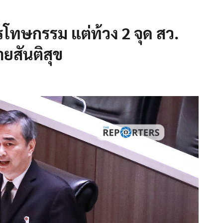
ิรโทษกรรม แต่ท้วง 2 จุด สว.
ยสันติสุข