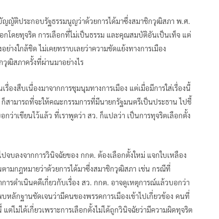
าชบัญญัติประกอบรัฐธรรมนูญว่าด้วยการได้มาซึ่งสมาชิกวุฒิสภา พ.ศ.
อกโดยทุจริต การเลือกที่ไม่เป็นธรรม และคุณสมบัติอันเป็นเท็จ แต่
องอย่างใกล้ชิด ไม่เคยทราบเลยว่าความขัดแย้งทางการเมือง
กวุฒิสภาครั้งที่ผ่านมาอย่างไร
เรื่องสืบเนื่องมาจากการชุมนุมทางการเมือง แต่เมื่อมีการใส่เรื่องนี้
้ ก็สามารถที่จะให้คณะกรรมการที่มีนายกรัฐมนตรีเป็นประธาน ไปชี้
่าเขียนไว้แล้ว ที่เราพูดว่า สว. ก็แปลว่า เป็นการทุจริตเลือกตั้ง
ตก็จะไปจบลงจากการวินิจฉัยของ กกต. ต้องเลือกตั้งใหม่ แจกใบเหลือง
นตามกฎหมายว่าด้วยการได้มาซึ่งสมาชิกวุฒิสภา เช่น กรณีที่
การดำเนินคดีเกี่ยวกับเรื่อง สว. กกต. อาจดูเหตุการณ์แล้วบอกว่า
่พบหลักฐานชัดเจนว่ามีคนของพรรคการเมืองเข้าไปเกี่ยวข้อง คนที่
ต่ไม่ได้เกี่ยวเพราะการเลือกตั้งไม่ได้ถูกวินิจฉัยว่ามีความผิดทุจริต