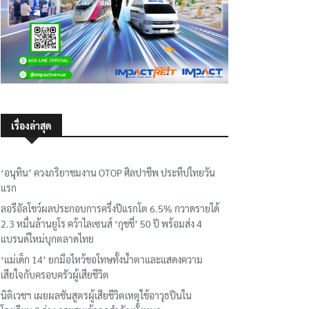
เรื่องล่าสุด
‘อนุทิน’ ควงภริยาชมงาน OTOP ศิลปาชีพ ประทีปไทยวัน
แรก
ลอรีอัลโชว์ผลประกอบการครึ่งปีแรกโต 6.5% กวาดรายได้
2.3 หมื่นล้านยูโร คว้าไลเซนส์ ‘กุชชี่’ 50 ปี พร้อมส่ง 4
แบรนด์ใหม่บุกตลาดไทย
‘แม่เด็ก 14’ ยกมือไหว้ขอโทษทั้งน้ำตาและแสดงความ
เสียใจกับครอบครัวผู้เสียชีวิต
นิติเวชฯ เผยผลชันสูตรผู้เสียชีวิตเหตุใช้อาวุธปืนใน