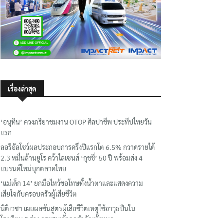
เรื่องล่าสุด
‘อนุทิน’ ควงภริยาชมงาน OTOP ศิลปาชีพ ประทีปไทยวัน
แรก
ลอรีอัลโชว์ผลประกอบการครึ่งปีแรกโต 6.5% กวาดรายได้
2.3 หมื่นล้านยูโร คว้าไลเซนส์ ‘กุชชี่’ 50 ปี พร้อมส่ง 4
แบรนด์ใหม่บุกตลาดไทย
‘แม่เด็ก 14’ ยกมือไหว้ขอโทษทั้งน้ำตาและแสดงความ
เสียใจกับครอบครัวผู้เสียชีวิต
นิติเวชฯ เผยผลชันสูตรผู้เสียชีวิตเหตุใช้อาวุธปืนใน