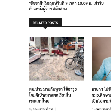
post:
‘ชัชชาติ’ ถือฤกษ์วันที่ 9 เวลา 10.09 น. เข้ารับ
เรื่อง
ตำแหน่งผู้ว่าฯ สมัยสอง
RELATED POSTS
ทบ.ประณามกัมพูชา ใช้อาวุธ
นายกฯ ไม่ขัด
โจมตีเป้าหมายพลเรือนใน
กมธ.ศึกษาแ
เขตแดนไทย
เป็นไปตามข
By
กองบรรณาธิการ
By
กองบรรณาธิ