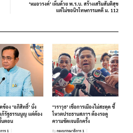
post:
‘หมอวรงค์’ เห็นด้วย พ.ร.บ. สร้างเสริมสันติสุข
แต่ไม่ขอนิรโทษกรรมคดี ม. 112
ข้อง ‘อภิสิทธิ์’ นั่ง
‘วราวุธ’ เชื่อการเมืองไม่สะดุด ชี้
ก้รัฐธรรมนูญ แต่ต้อง
โหวตประธานสภาฯ ต้องรอดู
ั้นตอน
ความชัดเจนอีกครั้ง
การ 1
By
กองบรรณาธิการ 1