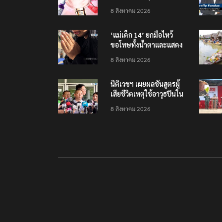
รายได้ 2.3 หมื่นล้านยูโร
8 สิงหาคม 2026
คว้าไลเซนส์ ‘กุชชี่’ 50 ปี
พร้อมส่ง 4 แบรนด์ใหม่บุก
‘แม่เด็ก 14’ ยกมือไหว้
ตลาดไทย
ขอโทษทั้งน้ำตาและแสดง
ความเสียใจกับครอบครัวผู้
8 สิงหาคม 2026
เสียชีวิต
นิติเวชฯ เผยผลชันสูตรผู้
เสียชีวิตเหตุใช้อาวุธปืนใน
โรงเรียน 8 ร่าง กระสุนเข้า
8 สิงหาคม 2026
จุดสำคัญทั้งหมด