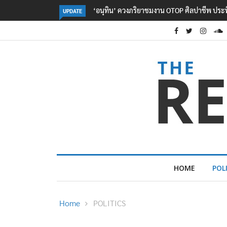
OTOP ศิลปาชีพ ประทีปไทยวันแรก
ลอรีอัลโชว์ผลประกอบการครึ่งปีแรกโต 6.5% ก
UPDATE
2.3 หมื่นล้านยูโร คว้าไลเซนส์ ‘กุชชี่’ 50 ปี พร้
ใหม่บุกตลาดไทย
HOME
POL
Home
POLITICS