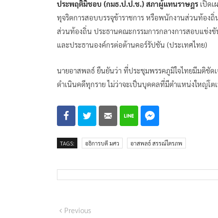
ประพฤติมิชอบ (กมธ.ป.ป.ช.) สภาผู้แทนราษฎร
เปิดเ
ทุจริตการสอบบรรจุข้าราชการ หรือพนักงานส่วนท้องถิ่น
ส่วนท้องถิ่น ประธานคณะกรรมการกลางการสอบแข่งขันพ
และประธานองค์กรต่อต้านคอร์รัปชัน (ประเทศไทย)
นายอาสพลธ์ ยืนยันว่า ที่ประชุมพรรคภูมิใจไทยมีมติชัดเจน
ดำเนินคดีทุกราย ไม่ว่าจะเป็นบุคคลที่มีตำแหน่งใหญ่โตเ
TAGS:
อธิการบดี มศว
อาสพลธ์ สรรณ์ไตรภพ
แนะแนว
Previous
Previous