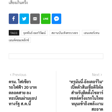
เสียงเกินครึ่ง
TAGS:
จุลพันธ์ อมรวิวัฒน์
สถานบันเทิงครบวงจร
เอนเตอร์เทน
เมนต์คอมเพล็กซ์
แนะแนว
Previous
Next
Previous
Next
post:
post:
ครม. ไฟเขียว
‘ทรูมันนี่-อัลเตอร์วิม’
เรื่อง
รถไฟฟ้า 20 บาท
เปิดตัวสินเชื่อดิจิทัล
ตลอดสาย ลง
สำหรับติดตั้งโซลาร์
ทะเบียนผ่านแอป
เซลล์ครั้งแรกในไทย
ทางรัฐ ส.ค.นี้
หนุนเข้าถึงพลังงาน
สะอาด