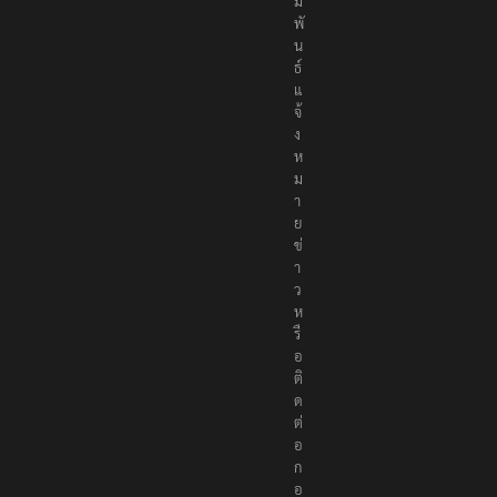
ม
พั
น
ธ์
แ
จ้
ง
ห
ม
า
ย
ข่
า
ว
ห
รื
อ
ติ
ด
ต่
อ
ก
อ