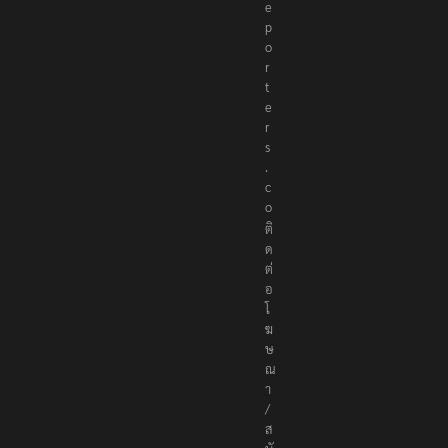
e
p
o
r
t
e
r
s
.
c
o
ติ
ด
ต่
อ
โ
ฆ
ษ
ณ
า
/
ส