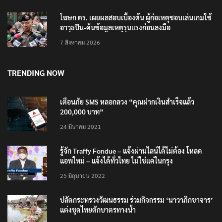
โฆษก ตร. เผยผลสอบเบื้องต้น ผู้ก่อเหตุชอบเล่นเกมใช้
อาวุธปืน-ค้นข้อมูลเหตุรุนแรงก่อนลงมือ
7 สิงหาคม 2026
TRENDING NOW
เตือนภัย SMS หลอกลวง “คุณฝากเงินสำเร็จแล้ว
200,000 บาท”
24 มีนาคม 2021
รู้จัก Traffy Fondue – แจ้งผ่านไลน์ได้ไม่ต้อง โหลด
แอพใหม่ – แจ้งได้ทั่วไทย ไม่ใช่แค่ในกรุง
25 มิถุนายน 2022
ปลัดกระทรวงวัฒนธรรม ร่วมกิจกรรม ‘นาวาภิกขาจาร’
แต่งชุดไทยตักบาตรทางน้ำ