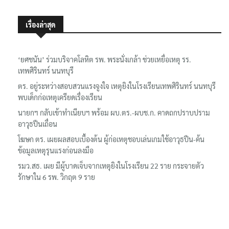
เรื่องล่าสุด
‘ยศชนัน’ ร่วมบริจาคโลหิต รพ. พระนั่งเกล้า ช่วยเหยื่อเหตุ รร.
เทพศิรินทร์ นนทบุรี
ตร. อยู่ระหว่างสอบสวนแรงจูงใจ เหตุยิงในโรงเรียนเทพศิรินทร์ นนทบุรี
พบเด็กก่อเหตุเครียดเรื่องเรียน
นายกฯ กลับเข้าทำเนียบฯ พร้อม ผบ.ตร.-ผบช.ก. คาดถกปราบปราม
อาวุธปืนเถื่อน
โฆษก ตร. เผยผลสอบเบื้องต้น ผู้ก่อเหตุชอบเล่นเกมใช้อาวุธปืน-ค้น
ข้อมูลเหตุรุนแรงก่อนลงมือ
รมว.สธ. เผย มีผู้บาดเจ็บจากเหตุยิงในโรงเรียน 22 ราย กระจายตัว
รักษาใน 6 รพ. วิกฤต 9 ราย