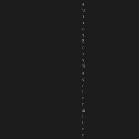
ง
บ
ร
ร
ณ
า
ธิ
ก
า
ร
ที่
e
d
i
t
o
r
@
t
h
e
r