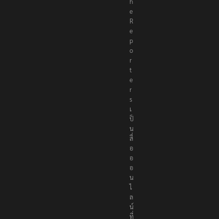
h
e
R
e
p
o
r
t
e
r
s
เ
ป็
น
สื่
อ
อ
อ
น
ไ
ล
น์
ที่