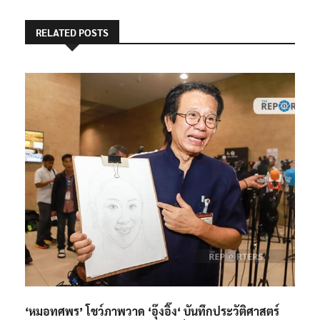
RELATED POSTS
‘หมอทศพร’ โชว์ภาพวาด ‘อุ๊งอิ๊ง‘ บันทึกประวัติศาสตร์