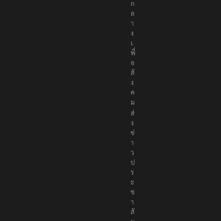
ก
ล
า
ง
เ
พื่
อ
สั
ง
ค
ม
ส่
ง
ข่
า
ว
ป
ร
ะ
ช
า
สั