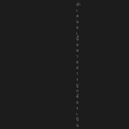
นำ
เ
ส
น
อ
เ
นื้
อ
ห
า
อ
ย่
า
ง
ถู
ก
ต้
อ
ง
เ
ป็
น