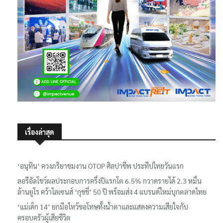
เรื่องล่าสุด
‘อนุทิน’ ควงภริยาชมงาน OTOP ศิลปาชีพ ประทีปไทยวันแรก
ลอรีอัลโชว์ผลประกอบการครึ่งปีแรกโต 6.5% กวาดรายได้ 2.3 หมื่น
ล้านยูโร คว้าไลเซนส์ ‘กุชชี่’ 50 ปี พร้อมส่ง 4 แบรนด์ใหม่บุกตลาดไทย
‘แม่เด็ก 14’ ยกมือไหว้ขอโทษทั้งน้ำตาและแสดงความเสียใจกับ
ครอบครัวผู้เสียชีวิต