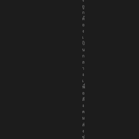
ถู
ก
ต้
อ
ง
เ
ป็
น
ก
ล
า
ง
เ
พื่
อ
สั
ง
ค
ม
ส่
ง
ข่