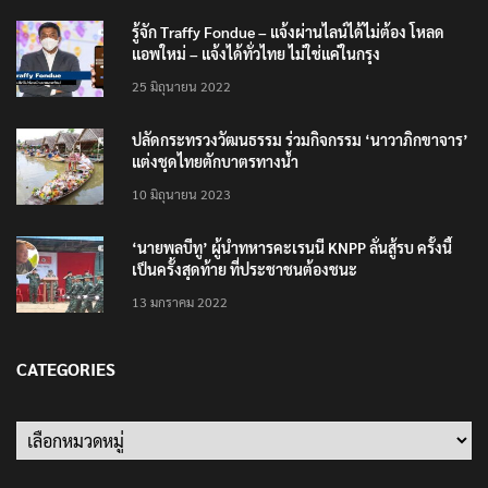
รู้จัก Traffy Fondue – แจ้งผ่านไลน์ได้ไม่ต้อง โหลด
แอพใหม่ – แจ้งได้ทั่วไทย ไม่ใช่แค่ในกรุง
25 มิถุนายน 2022
ปลัดกระทรวงวัฒนธรรม ร่วมกิจกรรม ‘นาวาภิกขาจาร’
แต่งชุดไทยตักบาตรทางน้ำ
10 มิถุนายน 2023
‘นายพลบีทู’ ผู้นำทหารคะเรนนี KNPP ลั่นสู้รบ ครั้งนี้
เป็นครั้งสุดท้าย ที่ประชาชนต้องชนะ
13 มกราคม 2022
CATEGORIES
Categories