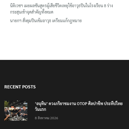
นิติเวชฯ เผยผลชันสูตรผู้เสียชีวิตเหตุใช้อาวุธปืนในโรงเรียน 8 ร่าง
กระสุนเข้าจุดสำคัญทั้งหมด
นายกฯ สั่งคุมปืนเข้มอาวุธ เตรียมแก้กฎหมาย
RECENT POSTS
‘อนุทิน’ ควงภริยาชมงาน OTOP ศิลปาชีพ ประทีปไทย
วันแรก
8 สิงหาคม 2026