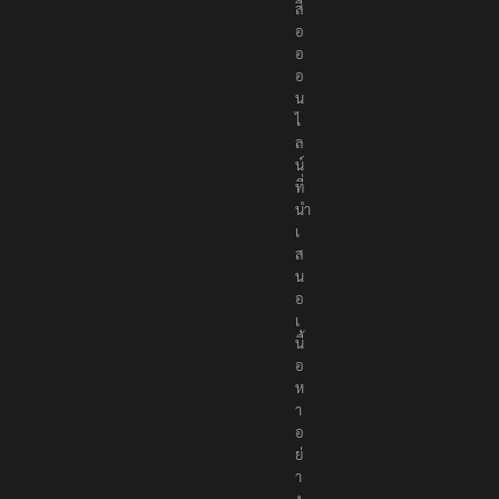
สื่
อ
อ
อ
น
ไ
ล
น์
ที่
นำ
เ
ส
น
อ
เ
นื้
อ
ห
า
อ
ย่
า
ง