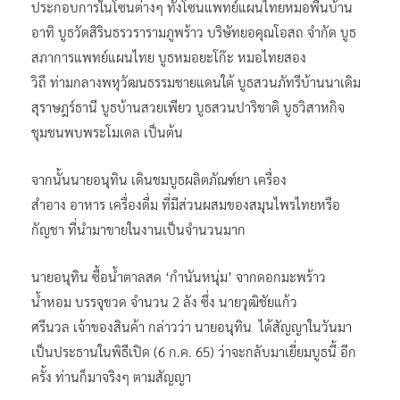
ประกอบการในโซนต่างๆ ทั้งโซนแพทย์แผนไทยหมอพื้นบ้าน
อาทิ บูธวัดสิรินธรวรารามภูพร้าว บริษัทยอคุณโอสถ จำกัด บูธ
สภาการแพทย์แผนไทย บูธหมอยะโก๊ะ หมอไทยสอง
วิถี ท่ามกลางพหุวัฒนธรรมชายแดนใต้ บูธสวนภัทรีบ้านนาเดิม
สุราษฎร์ธานี บูธบ้านสวยเพียว บูธสวนปาริชาติ บูธวิสาหกิจ
ชุมชนพบพระโมเดล เป็นต้น
จากนั้นนายอนุทิน เดินชมบูธผลิตภัณฑ์ยา เครื่อง
สำอาง อาหาร เครื่องดื่ม ที่มีส่วนผสมของสมุนไพรไทยหรือ
กัญชา ที่นำมาขายในงานเป็นจำนวนมาก
นายอนุทิน ซื้อน้ำตาลสด ‘กำนันหนุ่ม’ จากดอกมะพร้าว
น้ำหอม บรรจุขวด จำนวน 2 ลัง ซึ่ง นายวุฒิชัยแก้ว
ศรีนวล เจ้าของสินค้า กล่าวว่า นายอนุทิน ได้สัญญาในวันมา
เป็นประธานในพิธีเปิด (6 ก.ค. 65) ว่าจะกลับมาเยี่ยมบูธนี้ อีก
ครั้ง ท่านก็มาจริงๆ ตามสัญญา