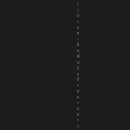
า
ว
ป
ร
ะ
ช
า
สั
ม
พั
น
ธ์
แ
จ้
ง
ห
ม
า
ย
ข่
า
ว