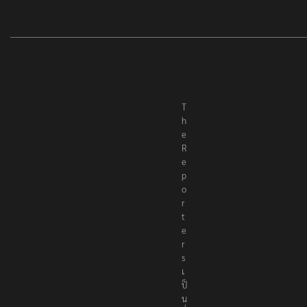
T
h
e
R
e
p
o
r
t
e
r
s
เ
ป็
น