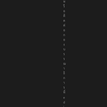
ห
รื
อ
ติ
ด
ต่
อ
ก
อ
ง
บ
ร
ร
ณ
า
ธิ
ก
า
ร
ที่
e
d
i