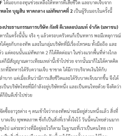
LF
ได้มอบกองทุนช่วยเหลือให้ทหารที่เสียชีวิต และบาดเจ็บจาก
พลโท บุญสิน พาดกลาง แม่ทัพภาคที่ 2
เป็นผู้รับมอบในครั้งนี้
ะรองประธานกรรมการบริษัท กัลฟ์ ดีเวลลอปเมนท์ จำกัด (มหาชน)
รในครั้งนี้นั้น จริง ๆ แล้วครอบครัวตนก็เป็นทหาร พอมีเหตุการณ์
กาสได้คุยกับกองทัพ และในกลุ่มบริษัทที่มีเรื่องโทรคม ทั้งมือถือ และ
แต่ตอนนั้นแม่ทัพภาค 2 ก็ได้ติดต่อมา ในช่วงแรกพื้นที่ห่างไกล
 แต่ก็มีสัญญาณดาวเทียมเหล่านี้เข้าไปช่วย จากนั้นมาก็ไม่ได้คาดคิด
ที่มีทหารได้รับความเจ็บ ขาขาด ได้มีการบริจาคเงินให้กับ
าก แต่เมื่อเห็นว่ามีการเสียชีวิตและได้รับบาดเจ็บมากขึ้น จึงได้
็นบริษัทไทยที่มีกำลังอยู่บริษัทหนึ่ง และเป็นคนไทยด้วย จึงคิดว่า
ก็ยินดีเข้าไปช่วย
้ออาวุธต่าง ๆ ตนเข้าใจว่ากองทัพน่าจะมีอยู่ส่วนหนึ่งแล้ว สิ่งที่
บาดเจ็บ ทุพพลภาพ ซึ่งก็เป็นสิ่งที่เราตั้งใจไว้ วันนี้คนไทยส่วนมาก
สุดไป แต่ระหว่างที่มีอยู่อะไรก็ตาม ในฐานะที่เราเป็นคนไทย เรา