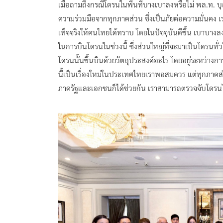
เมื่อถามถึงกรณีโดรนในพื้นที่บางเบาลงหรือไม่ พล.ท. บุญ
ความร่วมมือจากทุกภาคส่วน ซึ่งเป็นภัยต่อความมั่นคง 
เท็จจริงให้คนไทยได้ทราบ โดยในปัจจุบันดีขึ้น เบาบางล
ในการบินโดรนในช่วงนี้ ซึ่งส่วนใหญ่ที่จะมาเป็นโดรนทั่วไ
โดรนนั้นขึ้นบินด้วยวัตถุประสงค์อะไร โดยอยู่ระหว่างการส
นี้เป็นเรื่องใหม่ในประเทศไทยเราพอสมควร แต่ทุกภาคส
ภาครัฐและเอกชนก็ได้ช่วยกัน เราสามารถตรวจจับโดรนได