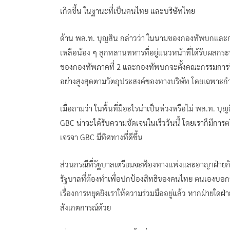
เกิดขึ้น ในฐานะที่เป็นคนไทย และบริษัทไทย
ด้าน พล.ท. บุญสิน กล่าวว่า ในนามของกองทัพบกและก
เหลือน้อง ๆ ลูกหลานทหารที่อยู่แนวหน้าที่ได้รับผลก
ของกองทัพภาคที่ 2 และกองทัพบกจะตั้งคณะกรรมการขึ้น
อย่างสูงสุดตามวัตถุประสงค์ของทางบริษัท โดยเฉพาะกำล
เมื่อถามว่า ในพื้นที่มีอะไรน่าเป็นห่วงหรือไม่ พล.ท. บ
GBC น่าจะได้รับความชัดเจนในเร็ววันนี้ โดยเราก็มีการตร
เจรจา GBC มีทิศทางที่ดีขึ้น
ส่วนกรณีที่รัฐบาลเตรียมจะฟ้องทางแพ่งและอาญาฝ่ายกัมพูช
รัฐบาลที่ต้องทำเพื่อปกป้องสิทธิของคนไทย ตนเองบอกว
เรื่องการหยุดยิงเราให้ความร่วมมืออยู่แล้ว หากฝ่ายใดฝ่ายหน
สังเกตการณ์ด้วย