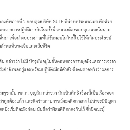
องทัพภาคที่ 2 ขอบคุณบริษัท GULF ที่นำงบประมาณมาเพื่อช่วย
ระทบจากการปฏิบัติภารกิจในครั้งนี้ ตนเองต้องขอบคุณ และในนาม
มาเพื่อนำงบประมาณที่ได้รับมอบในวันนี้ไปใช้ให้เกิดประโยชน์
ังพลที่บาดเจ็บและเสียชีวิต
ุญสิน กล่าวว่า ไม่มี ปัจจุบันอยู่ในขั้นตอนของการหยุดยิงและการเจรจา
ึงกำลังพลอยู่และพร้อมปฏิบัติเมื่อมีคำสั่ง ซึ่งตนคาดหวังว่าผลการ
านั้น พล.ท. บุญสิน กล่าวว่า นั่นเป็นสิทธิ เรื่องนี้เป็นเรื่องของ
่าถูกต้องแล้ว และคิดว่าสถานการณ์จะคลี่คลายลง ไม่น่าจะมีปัญหา
ึ่งเริ่มที่จะยิงก่อน นั่นถือว่าผิดมติที่ตกลงกันไว้ ซึ่งมีคณะผู้