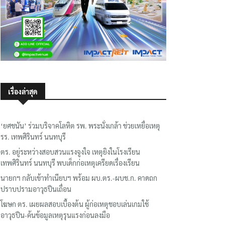
เรื่องล่าสุด
‘ยศชนัน’ ร่วมบริจาคโลหิต รพ. พระนั่งเกล้า ช่วยเหยื่อเหตุ
รร. เทพศิรินทร์ นนทบุรี
ตร. อยู่ระหว่างสอบสวนแรงจูงใจ เหตุยิงในโรงเรียน
เทพศิรินทร์ นนทบุรี พบเด็กก่อเหตุเครียดเรื่องเรียน
นายกฯ กลับเข้าทำเนียบฯ พร้อม ผบ.ตร.-ผบช.ก. คาดถก
ปราบปรามอาวุธปืนเถื่อน
โฆษก ตร. เผยผลสอบเบื้องต้น ผู้ก่อเหตุชอบเล่นเกมใช้
อาวุธปืน-ค้นข้อมูลเหตุรุนแรงก่อนลงมือ