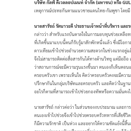
บริษัท กัลฟ์ ดีเวลลอปเมนท์ จำกัด (มหาชน) หรือ GU
เหตุการณ์ปะทะกันตามแนวชายแดนไทย-กัมพูชา โดยมี
นายสารัชถ์ รัตนาวะดี ประธานเจ้าหน้าที่บริหาร แล
กล่าวว่า สำหรับแรงบันดาลใจในการมอบทุนช่วยเหลือทหา
ที่เกิดขึ้นมาแบบนี้ตนก็รับรู้มาสักพักหนึ่งแล้ว ซึ่งมีโอ
ดาวเทียมเข้าไปช่วยอำนวยความสะดวกในช่วงแรกอยู่แล้ว 
จึงไม่สามารถติดต่อสื่อสารกันได้ทางด้านวิทยุ แต่มือถือ
ว่าสถานการณ์จะมีความรุนแรงขึ้นมา ตนเองก็เห็นตอนแรก
ครอบครัวเขา เพราะเห็นใจ คิดว่าครอบครัวคงจะมีความลำบ
ปรึกษากันในกลุ่มบริษัทและครอบครัว และคิดว่าในฐานะเป
อะไรก็ตามที่สามารถเข้าไปช่วยกองทัพหรือความมั่นคงได้
นายสารัชถ์ กล่าวต่อว่า ในส่วนของงบประมาณ และการจัดซื
ตนเองเข้าไปช่วยจึงเข้าไปช่วยครอบครัวทหารที่เสียชีวิต 
ก็มีความรักชาติ เป็นห่วง และอยากให้ความขัดแย้งนี้สิ้น