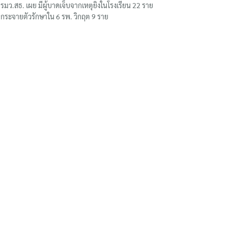
รมว.สธ. เผย มีผู้บาดเจ็บจากเหตุยิงในโรงเรียน 22 ราย
กระจายตัวรักษาใน 6 รพ. วิกฤต 9 ราย