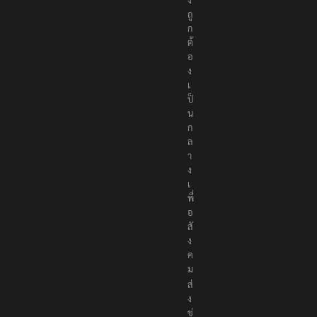
ถู
ก
ต้
อ
ง
เ
ป็
น
ก
ล
า
ง
เ
พื่
อ
สั
ง
ค
ม
ส่
ง
ข่