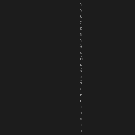
า
ว
ป
ร
ะ
ช
า
สั
ม
พั
น
ธ์
แ
จ้
ง
ห
ม
า
ย
ข่
า
ว