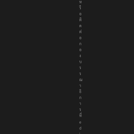
ห
รื
อ
ติ
ด
ต่
อ
ก
อ
ง
บ
ร
ร
ณ
า
ธิ
ก
า
ร
ที่
e
d
i