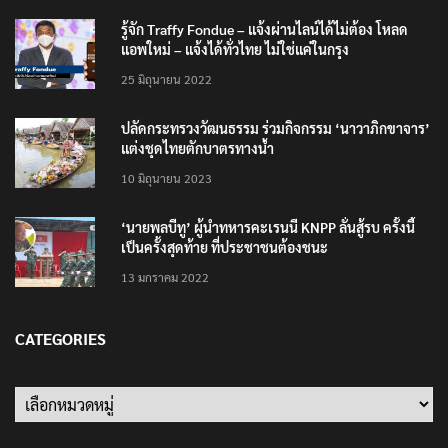
รู้จัก Traffy Fondue – แจ้งผ่านไลน์ได้ไม่ต้อง โหลด
แอพใหม่ – แจ้งได้ทั่วไทย ไม่ใช่แค่ในกรุง
25 มิถุนายน 2022
ปลัดกระทรวงวัฒนธรรม ร่วมกิจกรรม ‘นาวาภิกขาจาร’
แต่งชุดไทยตักบาตรทางน้ำ
10 มิถุนายน 2023
‘นายพลบีทู’ ผู้นำทหารคะเรนนี KNPP ลั่นสู้รบ ครั้งนี้
เป็นครั้งสุดท้าย ที่ประชาชนต้องชนะ
13 มกราคม 2022
CATEGORIES
Categories