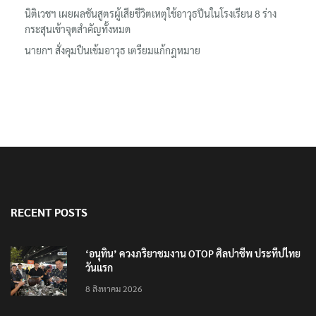
นิติเวชฯ เผยผลชันสูตรผู้เสียชีวิตเหตุใช้อาวุธปืนในโรงเรียน 8 ร่าง
กระสุนเข้าจุดสำคัญทั้งหมด
นายกฯ สั่งคุมปืนเข้มอาวุธ เตรียมแก้กฎหมาย
RECENT POSTS
‘อนุทิน’ ควงภริยาชมงาน OTOP ศิลปาชีพ ประทีปไทย
วันแรก
8 สิงหาคม 2026