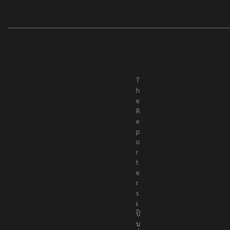
T
h
e
R
e
p
o
r
t
e
r
s
เ
ป็
น