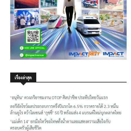
เรื่องล่าสุด
‘อนุทิน’ ควงภริยาชมงาน OTOP ศิลปาชีพ ประทีปไทยวันแรก
ลอรีอัลโชว์ผลประกอบการครึ่งปีแรกโต 6.5% กวาดรายได้ 2.3 หมื่น
ล้านยูโร คว้าไลเซนส์ ‘กุชชี่’ 50 ปี พร้อมส่ง 4 แบรนด์ใหม่บุกตลาดไทย
‘แม่เด็ก 14’ ยกมือไหว้ขอโทษทั้งน้ำตาและแสดงความเสียใจกับ
ครอบครัวผู้เสียชีวิต