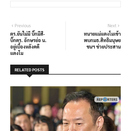
แนะแนว
Previous
Next
Previous
Next
post:
post:
ตร.ยันไม่มี บิ๊กมีสี-
ทนายแม่แตงโมเข้า
เรื่อง
บิ๊กตร. อักษรย่อ น.
พบกมธ.สิทธิมนุษย
อยู่เบื้องหลังคดี
ชนฯ ช่วยประสาน
แตงโม
RELATED POSTS