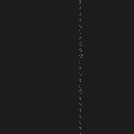
สื่
อ
อ
อ
น
ไ
ล
น์
ที่
นำ
เ
ส
น
อ
เ
นื้
อ
ห
า
อ
ย่
า
ง