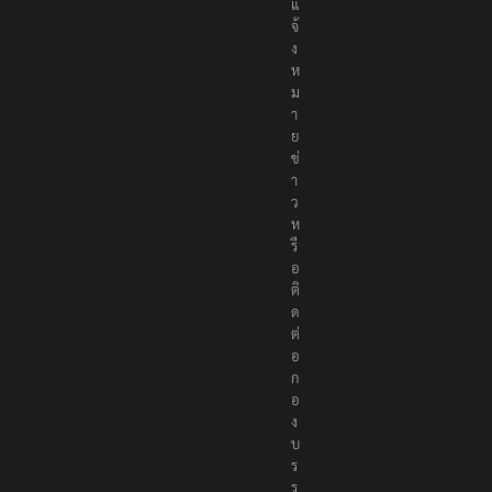
แ
จ้
ง
ห
ม
า
ย
ข่
า
ว
ห
รื
อ
ติ
ด
ต่
อ
ก
อ
ง
บ
ร
ร