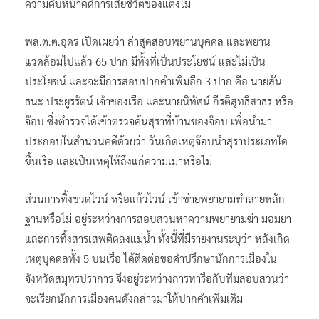
ความคืบหน้าคดีการเสียชีวิตของแตงโม
พล.ต.ต.อุดร เปิดเผยว่า ล่าสุดสอบพยานบุคคล และพยาน
แวดล้อมไปแล้ว 65 ปาก มีทั้งที่เป็นประโยชน์ และไม่เป็น
ประโยชน์ และจะมีการสอบปากคำเพิ่มอีก 3 ปาก คือ นายสัน
ธนะ ประยูรรัตน์ เจ้าของเรือ และนายนิทัศน์ กีรติสุทธิสาธร หรือ
จ๊อบ ซึ่งตำรวจได้เข้าตรวจค้นสุราที่บ้านของจ๊อบ เพื่อนำมา
ประกอบในสำนวนคดีด้วยว่า วันเกิดเหตุจ๊อบนำสุราประเภทใด
ขึ้นเรือ และเป็นเหตุให้ถึงแก่ความเมาหรือไม่
ส่วนการทิ้งขวดไวน์ หรือแก้วไวน์ เข้าข่ายพยายามทำลายหลัก
ฐานหรือไม่ อยู่ระหว่างการสอบสวนหาความพยายามฆ่า มอมยา
และการทิ้งสารเสพติดลงแม่น้ำ ทั้งนี้ที่มีรายงานระบุว่า หลังเกิด
เหตุบุคคลทั้ง 5 บนเรือ ได้ติดต่อขอคำปรึกษานักการเมืองใน
จังหวัดสมุทรปราการ จึงอยู่ระหว่างการหารือกับทีมสอบสวนว่า
จะเรียกนักการเมืองคนดังกล่าวมาให้ปากคำเพิ่มเติม