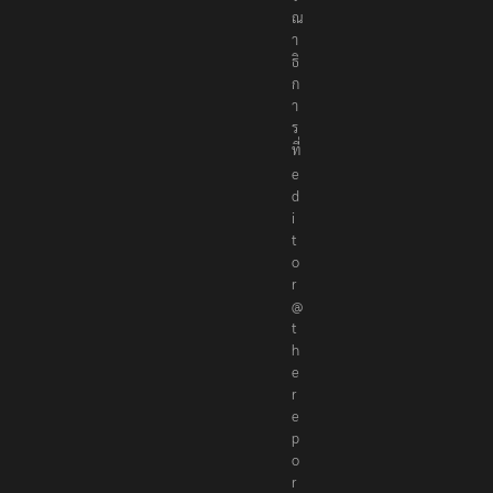
ณ
า
ธิ
ก
า
ร
ที่
e
d
i
t
o
r
@
t
h
e
r
e
p
o
r