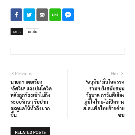
TAGS:
แตงโม
แนะแนว
Previous
Next
Previous
Next
post:
post:
นายกฯ เผยเรียก
‘อนุทิน’ มั่นใจพรรค
เรื่อง
‘อัศวิน’ แจงปมโควิด
ร่วมฯ ยังสนับสนุน
หลังถูกร้องเข้าไม่ถึง
รัฐบาล การันตีเสียง
ระบบรักษา รับปาก
ภูมิใจไทย-ไม่ปิดทาง
จะดูแลให้ทั่วถึงมาก
ส.ส.เพื่อไทยย้ายค่าย
ขึ้น
ซบ
RELATED POSTS