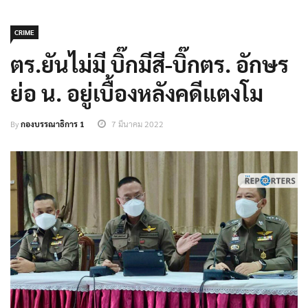
CRIME
ตร.ยันไม่มี บิ๊กมีสี-บิ๊กตร. อักษร
ย่อ น. อยู่เบื้องหลังคดีแตงโม
By
กองบรรณาธิการ 1
7 มีนาคม 2022