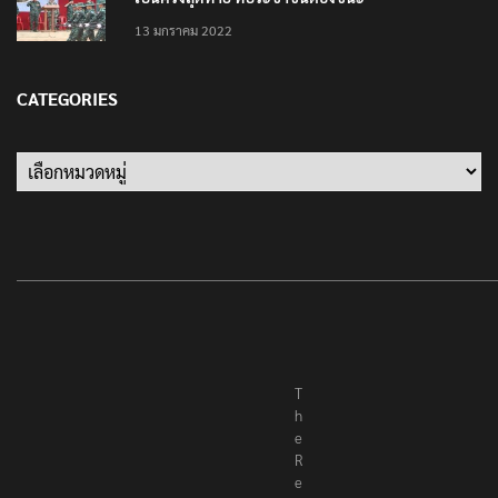
13 มกราคม 2022
CATEGORIES
Categories
T
h
e
R
e