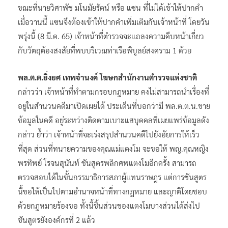
ขณะที่นายวิศาพัช มโนมัยรัตน์ หรือ แซน ที่ไม่ได้เข้าให้ปากคำ
เมื่อวานนี้ แซนจึงต้องเข้าให้ปากคำเพิ่มเติมกับเจ้าหน้าที่ โดยวัน
พรุ่งนี้ (8 มี.ค. 65) เจ้าหน้าที่ตำรวจจะแถลงความคืบหน้าเกี่ยว
กับวัตถุต้องสงสัยที่พบบริเวณท่าเรือพิบูลย์สงคราม 1 ด้วย
พล.ต.ต.ยิ่งยศ เทพจํานงค์ โฆษกสำนักงานตำรวจแห่งชาติ
กล่าวว่า เจ้าหน้าที่ทำตามกรอบกฎหมาย คงไม่สามารถนำเรื่องที่
อยู่ในสำนวนคดีมาเปิดเผยได้ ประเด็นที่บอกว่ามี พล.ต.ต.น.ขาย
ข้อมูลในคดี อยู่ระหว่างติดตามเบาะแสบุคคลที่เผยแพร่ข้อมูลดัง
กล่าว ย้ำว่า เจ้าหน้าที่จะเร่งสรุปสำนวนคดีไปยังอัยการให้เร็ว
ที่สุด ส่วนที่ทนายความของคุณแม่แตงโม จะขอให้ พญ.คุณหญิง
พรทิพย์ โรจนสุนันท์ ชันสูตรพลิกศพแตงโมอีกครั้ง สามารถ
ตรวจสอบได้ในขั้นกรรมาธิการสภาผู้แทนราษฎร แต่การชันสูตร
นี้ขอให้เป็นไปตามอำนาจหน้าที่ทางกฎหมาย และญาติโดยชอบ
ด้วยกฎหมายร้องขอ ทั้งนี้ชิ้นส่วนของแตงโมบางส่วนได้ส่งไป
ชันสูตรยังองค์กรที่ 2 แล้ว