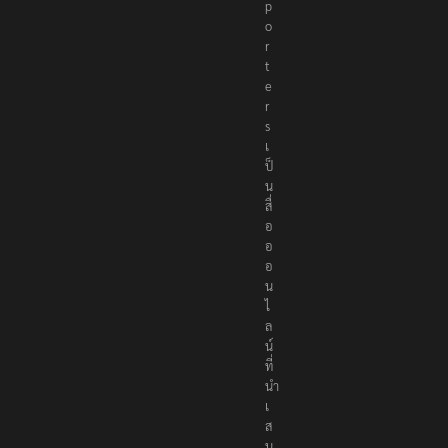
p
o
r
t
e
r
s
เ
ป็
น
สื่
อ
อ
อ
น
ไ
ล
น์
ที่
นำ
เ
ส
น