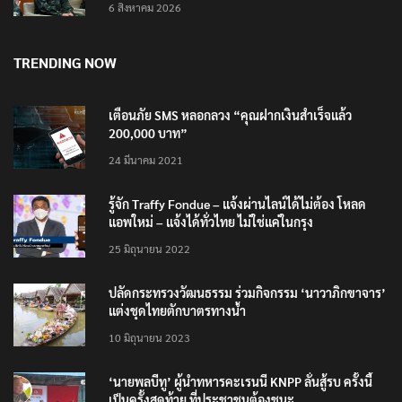
6 สิงหาคม 2026
TRENDING NOW
เตือนภัย SMS หลอกลวง “คุณฝากเงินสำเร็จแล้ว
200,000 บาท”
24 มีนาคม 2021
รู้จัก Traffy Fondue – แจ้งผ่านไลน์ได้ไม่ต้อง โหลด
แอพใหม่ – แจ้งได้ทั่วไทย ไม่ใช่แค่ในกรุง
25 มิถุนายน 2022
ปลัดกระทรวงวัฒนธรรม ร่วมกิจกรรม ‘นาวาภิกขาจาร’
แต่งชุดไทยตักบาตรทางน้ำ
10 มิถุนายน 2023
‘นายพลบีทู’ ผู้นำทหารคะเรนนี KNPP ลั่นสู้รบ ครั้งนี้
เป็นครั้งสุดท้าย ที่ประชาชนต้องชนะ