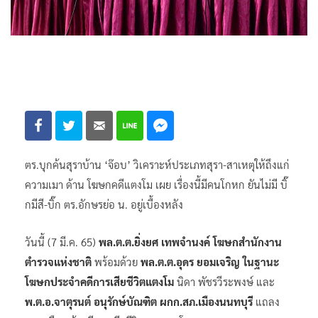
ตร.บุกค้นสุราบ้าน ‘จ๊อบ’ วิเคราะห์ประเภทสุรา-สาเหตุให้ถึงแก่
ความเมา ด้าน โฆษกคดีแตงโม เผย เรื่องนี้มีคนโกหก ยันไม่มี บิ๊
กมีสี-บิ๊ก ตร.อักษรย่อ น. อยู่เบื้องหลัง
วันนี้ (7 มี.ค. 65)
พล.ต.ต.ยิ่งยศ เทพจํานงค์ โฆษกสำนักงาน
ตำรวจแห่งชาติ
​ พร้อมด้วย
พล.ต.ต.อุดร​ ยอมเจริญ​ ในฐานะ
โฆษกประจำคดีการเสียชีวิตแตงโม
นิดา พัชรวีระพงษ์ และ
พ.ต.อ.จาตุรนต์ อนุรักษ์บัณฑิต ผกก.สภ.เมืองนนทบุรี
แถลง