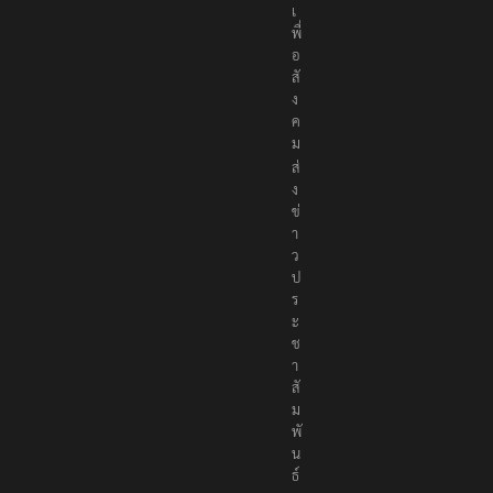
เ
พื่
อ
สั
ง
ค
ม
ส่
ง
ข่
า
ว
ป
ร
ะ
ช
า
สั
ม
พั
น
ธ์