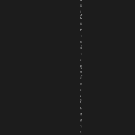
อ
เ
นื้
อ
ห
า
อ
ย่
า
ง
ถู
ก
ต้
อ
ง
เ
ป็
น
ก
ล
า
ง