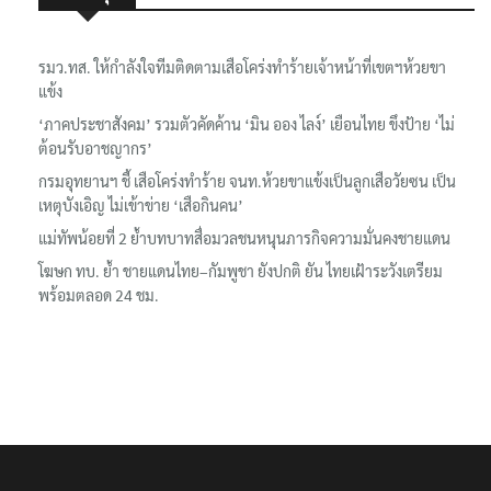
รมว.ทส. ให้กำลังใจทีมติดตามเสือโคร่งทำร้ายเจ้าหน้าที่เขตฯห้วยขา
แข้ง
‘ภาคประชาสังคม’ รวมตัวคัดค้าน ‘มิน ออง ไลง์’ เยือนไทย ขึงป้าย ‘ไม่
ต้อนรับอาชญากร’
กรมอุทยานฯ ชี้ เสือโคร่งทำร้าย จนท.ห้วยขาแข้งเป็นลูกเสือวัยซน เป็น
เหตุบังเอิญ ไม่เข้าข่าย ‘เสือกินคน’
แม่ทัพน้อยที่ 2 ย้ำบทบาทสื่อมวลชนหนุนภารกิจความมั่นคงชายแดน
โฆษก ทบ. ย้ำ ชายแดนไทย–กัมพูชา ยังปกติ ยัน ไทยเฝ้าระวังเตรียม
พร้อมตลอด 24 ชม.