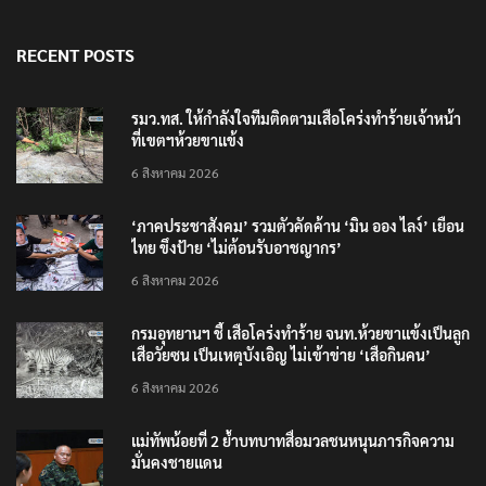
RECENT POSTS
รมว.ทส. ให้กำลังใจทีมติดตามเสือโคร่งทำร้ายเจ้าหน้า
ที่เขตฯห้วยขาแข้ง
6 สิงหาคม 2026
‘ภาคประชาสังคม’ รวมตัวคัดค้าน ‘มิน ออง ไลง์’ เยือน
ไทย ขึงป้าย ‘ไม่ต้อนรับอาชญากร’
6 สิงหาคม 2026
กรมอุทยานฯ ชี้ เสือโคร่งทำร้าย จนท.ห้วยขาแข้งเป็นลูก
เสือวัยซน เป็นเหตุบังเอิญ ไม่เข้าข่าย ‘เสือกินคน’
6 สิงหาคม 2026
แม่ทัพน้อยที่ 2 ย้ำบทบาทสื่อมวลชนหนุนภารกิจความ
มั่นคงชายแดน