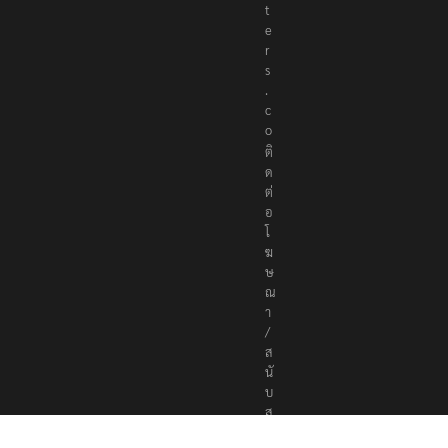
t
e
r
s
.
c
o
ติ
ด
ต่
อ
โ
ฆ
ษ
ณ
า
/
ส
นั
บ
ส
นุ