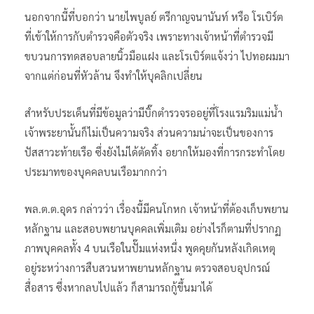
นอกจากนี้ที่บอกว่า นายไพบูลย์ ตรีกาญจนานันท์ หรือ โรเบิร์ต
ที่เข้าให้การกับตำรวจคือตัวจริง เพราะทางเจ้าหน้าที่ตำรวจมี
ขบวนการทดสอบลายนิ้วมือแฝง และโรเบิร์ตแจ้งว่า ไปทอผมมา
จากแต่ก่อนที่หัวล้าน จึงทำให้บุคลิกเปลี่ยน
สำหรับประเด็นที่มีข้อมูลว่ามีบิ๊กตำรวจรออยู่ที่โรงแรมริมแม่น้ำ
เจ้าพระยานั้นก็ไม่เป็นความจริง ส่วนความน่าจะเป็นของการ
ปัสสาวะท้ายเรือ ซึ่งยังไม่ได้ตัดทิ้ง อยากให้มองที่การกระทำโดย
ประมาทของบุคคลบนเรือมากกว่า
พล.ต.ต.อุดร กล่าวว่า เรื่องนี้มีคนโกหก เจ้าหน้าที่ต้องเก็บพยาน
หลักฐาน และสอบพยานบุคคลเพิ่มเติม อย่างไรก็ตามที่ปรากฏ
ภาพบุคคลทั้ง 4 บนเรือในปั๊มแห่งหนึ่ง พูดคุยกันหลังเกิดเหตุ
อยู่ระหว่างการสืบสวนหาพยานหลักฐาน ตรวจสอบอุปกรณ์
สื่อสาร ซึ่งหากลบไปแล้ว ก็สามารถกู้ขึ้นมาได้