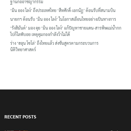
ฐานก่ออาชญากรรม
‘มิน ออง ไลง์’ ถึงประเทศไทย ‘สีหศักดิ์-เอกนัฏ’ ต้อนรับที่สนามบิน
นายกฯ ต้อนรับ ‘มิน ออง ไลง์’ ในโอกาสเยือนไทยอย่างเป็นทางการ
‘รังสิมันต์’ มอง คุย ‘มิน ออง ไลง์’ แก้ปัญหาชายแดน-สารพิษแม่น้ำกก
ไปก็ไลฟ์บอย เหตุคุมกองกำลังว้าไม่ได้
ร่าง ‘ฮลุน โซโล่’ ถึงไทยแล้ว ส่งชันสูตรตามกระบวนการ
นิติวิทยาศาสตร์
RECENT POSTS