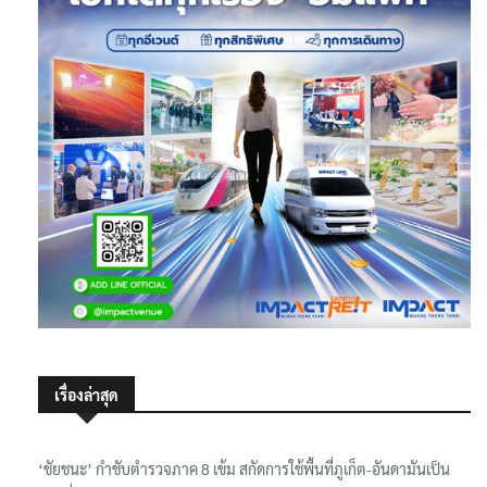
เรื่องล่าสุด
‘ชัยชนะ’ กำชับตำรวจภาค 8 เข้ม สกัดการใช้พื้นที่ภูเก็ต-อันดามันเป็น