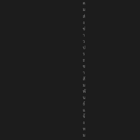
ค
ม
ส่
ง
ข่
า
ว
ป
ร
ะ
ช
า
สั
ม
พั
น
ธ์
แ
จ้
ง
ห
ม