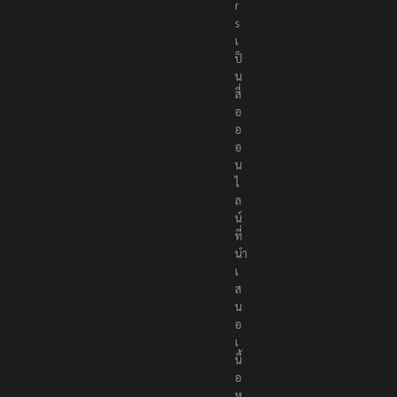
r
s
เ
ป็
น
สื่
อ
อ
อ
น
ไ
ล
น์
ที่
นำ
เ
ส
น
อ
เ
นื้
อ
ห