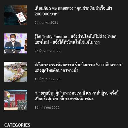
เตือนภัย SMS หลอกลวง “คุณฝากเงินสำเร็จแล้ว
200,000 บาท”
24 มีนาคม 2021
รู้จัก Traffy Fondue – แจ้งผ่านไลน์ได้ไม่ต้อง โหลด
แอพใหม่ – แจ้งได้ทั่วไทย ไม่ใช่แค่ในกรุง
25 มิถุนายน 2022
ปลัดกระทรวงวัฒนธรรม ร่วมกิจกรรม ‘นาวาภิกขาจาร’
แต่งชุดไทยตักบาตรทางน้ำ
10 มิถุนายน 2023
‘นายพลบีทู’ ผู้นำทหารคะเรนนี KNPP ลั่นสู้รบ ครั้งนี้
เป็นครั้งสุดท้าย ที่ประชาชนต้องชนะ
13 มกราคม 2022
CATEGORIES