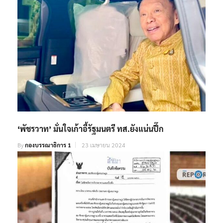
‘พัชรวาท’ มั่นใจเก้าอี้รัฐมนตรี ทส.ยังแน่นปึ๊ก
By
กองบรรณาธิการ 1
23 เมษายน 2024