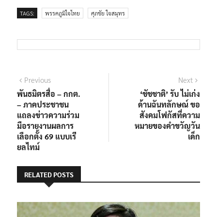
TAGS:
พรรคภูมิใจไทย
ศุภชัย ใจสมุทร
แนะแนว
Previous
Next
Previous
Next
post:
post:
พันธมิตรสื่อ – กกต.
‘ชัชชาติ’ รับ ไม่เก่ง
เรื่อง
– ภาคประชาชน
ด้านฉันทลักษณ์ ขอ
แถลงข่าวความร่วม
สังคมโฟกัสที่ความ
มือรายงานผลการ
หมายของคำขวัญวัน
เลือกตั้ง 69 แบบเรี
เด็ก
ยลไทม์
RELATED POSTS