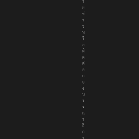
า
ย
ข่
า
ว
ห
รื
อ
ติ
ด
ต่
อ
ก
อ
ง
บ
ร
ร
ณ
า
ธิ
ก
า