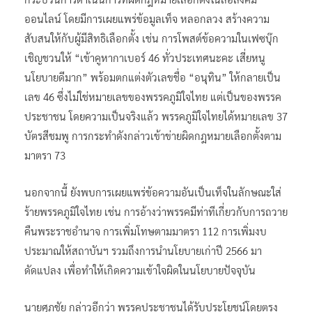
ออนไลน์ โดยมีการเผยแพร่ข้อมูลเท็จ หลอกลวง สร้างความ
สับสนให้กับผู้มีสิทธิเลือกตั้ง เช่น การโพสต์ข้อความในเฟซบุ๊ก
เชิญชวนให้ “เข้าคูหากาเบอร์ 46 ทั่วประเทศนะคะ เสี่ยหนู
นโยบายดีมาก” พร้อมตกแต่งตัวเลขชื่อ “อนุทิน” ให้กลายเป็น
เลข 46 ซึ่งไม่ใช่หมายเลขของพรรคภูมิใจไทย แต่เป็นของพรรค
ประชาชน โดยความเป็นจริงแล้ว พรรคภูมิใจไทยได้หมายเลข 37
บัตรสีชมพู การกระทำดังกล่าวเข้าข่ายผิดกฎหมายเลือกตั้งตาม
มาตรา 73
นอกจากนี้ ยังพบการเผยแพร่ข้อความอันเป็นเท็จในลักษณะใส่
ร้ายพรรคภูมิใจไทย เช่น การอ้างว่าพรรคมีท่าทีเกี่ยวกับการถวาย
คืนพระราชอำนาจ การเพิ่มโทษตามมาตรา 112 การเพิ่มงบ
ประมาณให้สถาบันฯ รวมถึงการนำนโยบายเก่าปี 2566 มา
ดัดแปลง เพื่อทำให้เกิดความเข้าใจผิดในนโยบายปัจจุบัน
นายศุภชัย กล่าวอีกว่า พรรคประชาชนได้รับประโยชน์โดยตรง