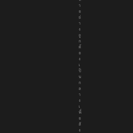
า
อ
ย่
า
ง
ถู
ก
ต้
อ
ง
เ
ป็
น
ก
ล
า
ง
เ
พื่
อ
สั
ง