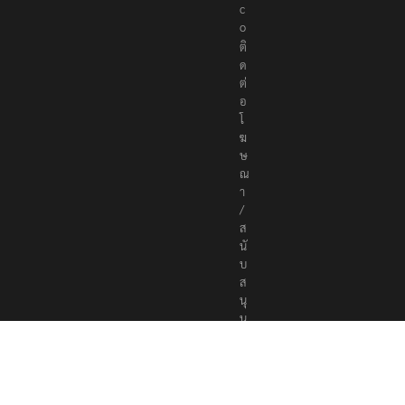
c
o
ติ
ด
ต่
อ
โ
ฆ
ษ
ณ
า
/
ส
นั
บ
ส
นุ
น
a
d
v
e