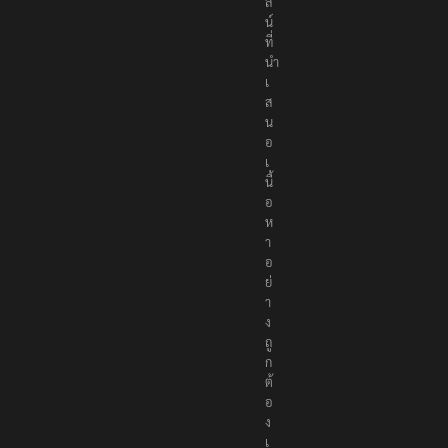
ล
น์
ที่
นำ
เ
ส
น
อ
เ
นื้
อ
ห
า
อ
ย่
า
ง
ถู
ก
ต้
อ
ง
เ