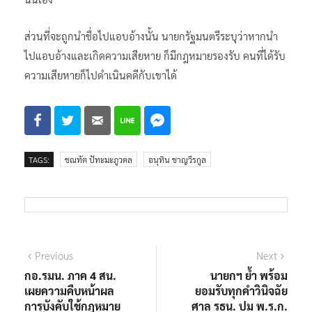
ส่วนที่จะถูกนำชื่อไปแอบอ้างนั้น นายกรัฐมนตรีระบุว่าหากนำ
ไปแอบอ้างและเกิดความเสียหาย ก็มีกฎหมายรองรับ คนที่ได้รับ
ความเสียหายก็ไปดำเนินคดีกับเขาได้
TAGS:
ชณทัต ปัทะมะภูวดล
อนุทิน ชาญวีรกูล
แนะแนว
Previous
Next
Previous
Next
post:
post:
กอ.รมน. ภาค 4 สน.
นายกฯ ย้ำ พร้อม
เรื่อง
เผยความคืบหน้าผล
ยอมรับทุกคำวินิจฉัย
การบังคับใช้กฎหมาย
ศาล รธน. ปม พ.ร.ก.