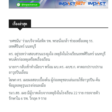
เรื่องล่าสุด
‘ยศชนัน’ ร่วมบริจาคโลหิต รพ. พระนั่งเกล้า ช่วยเหยื่อเหตุ รร.
เทพศิรินทร์ นนทบุรี
ตร. อยู่ระหว่างสอบสวนแรงจูงใจ เหตุยิงในโรงเรียนเทพศิรินทร์ นนทบุรี
พบเด็กก่อเหตุเครียดเรื่องเรียน
นายกฯ กลับเข้าทำเนียบฯ พร้อม ผบ.ตร.-ผบช.ก. คาดถกปราบปราม
อาวุธปืนเถื่อน
โฆษก ตร. เผยผลสอบเบื้องต้น ผู้ก่อเหตุชอบเล่นเกมใช้อาวุธปืน-ค้น
ข้อมูลเหตุรุนแรงก่อนลงมือ
รมว.สธ. เผย มีผู้บาดเจ็บจากเหตุยิงในโรงเรียน 22 ราย กระจายตัว
รักษาใน 6 รพ. วิกฤต 9 ราย