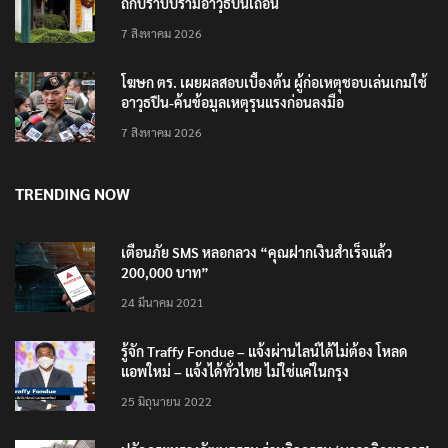
ถกปราบปรามอาวุธปืนเถื่อน
7 สิงหาคม 2026
โฆษก ตร. เผยผลสอบเบื้องต้น ผู้ก่อเหตุชอบเล่นเกมใช้
อาวุธปืน-ค้นข้อมูลเหตุรุนแรงก่อนลงมือ
7 สิงหาคม 2026
TRENDING NOW
เตือนภัย SMS หลอกลวง “คุณฝากเงินสำเร็จแล้ว
200,000 บาท”
24 มีนาคม 2021
รู้จัก Traffy Fondue – แจ้งผ่านไลน์ได้ไม่ต้อง โหลด
แอพใหม่ – แจ้งได้ทั่วไทย ไม่ใช่แค่ในกรุง
25 มิถุนายน 2022