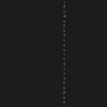
า
สั
ม
พั
น
ธ์
แ
จ้
ง
ห
ม
า
ย
ข่
า
ว
ห
รื
อ
ติ
ด
ต่
อ