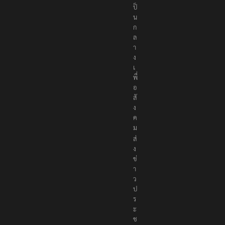
ป็
น
ก
ล
า
ง
เ
พื่
อ
สั
ง
ค
ม
ส่
ง
ข่
า
ว
ป
ร
ะ
ช