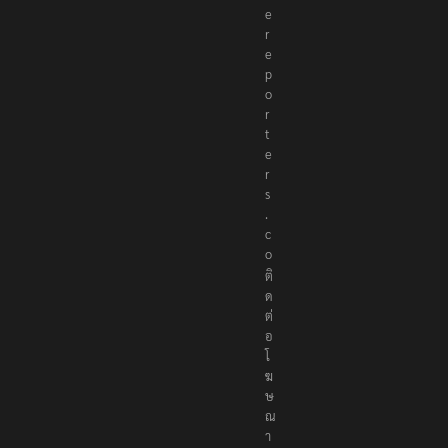
e
r
e
p
o
r
t
e
r
s
.
c
o
ติ
ด
ต่
อ
โ
ฆ
ษ
ณ
า