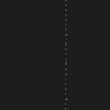
ก
อ
ง
บ
ร
ร
ณ
า
ธิ
ก
า
ร
ที่
e
d
i
t
o
r
@
t
h