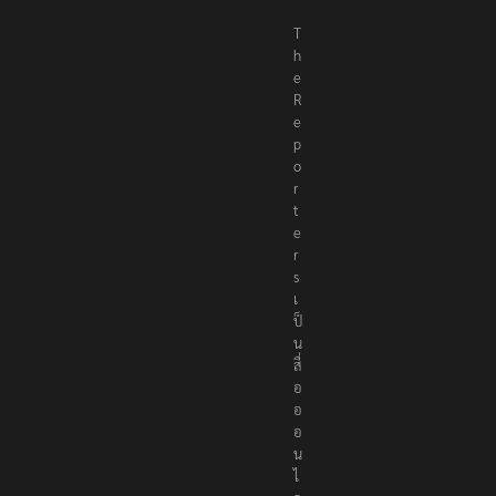
T
h
e
R
e
p
o
r
t
e
r
s
เ
ป็
น
สื่
อ
อ
อ
น
ไ