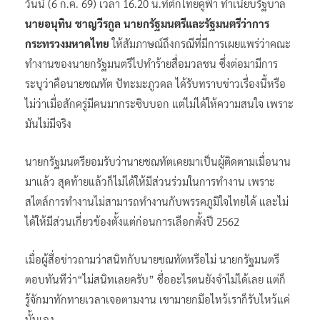
วันนี้ (6 ก.ค. 69) เวลา 16.20 น.ที่ตึกไทยคู่ฟ้า ทำเนียบรัฐบาล
นายอนุทิน ชาญวีรกูล นายกรัฐมนตรีและรัฐมนตรีว่าการ
กระทรวงมหาดไทย
ให้สัมภาษณ์ถึงกรณีที่มีการเผยแพร่ว่าคณะ
ทำงานของนายกรัฐมนตรีไปทำร้ายสื่อมวลชน ซึ่งต่อมามีการ
ระบุว่าคือนายชณทัต ปัทะมะภูวดล ได้รับทราบข่าวเรื่องนี้หรือ
ไม่ว่าเมื่อสักครู่มีคนมากระซิบบอก แต่ไม่ได้ให้ความสนใจ เพราะ
มันไม่มีจริง
นายกรัฐมนตรียอมรับว่านายชณทัตเคยมาเป็นผู้ติดตามเมื่อนาน
มาแล้ว สุดท้ายแล้วก็ไม่ได้ให้มีส่วนร่วมในการทำงาน เพราะ
สไตล์การทำงานไม่สามารถทำงานกับพรรคภูมิใจไทยได้ และไม่
ได้ให้มีส่วนเกี่ยวข้องตั้งแต่ก่อนการเลือกตั้งปี 2562
เมื่อผู้สื่อข่าวถามว่าสนิทกับนายชณทัตหรือไม่ นายกรัฐมนตรี
ตอบทันทีว่า“ไม่สนิทเลยครับ” ชื่ออะไรตนยังจำไม่ได้เลย แต่ก็
รู้จักมาทักทายเวลาเจอตามงาน เขามายกมือไหว้เราก็รับไหว้แค่
นั้นเอง