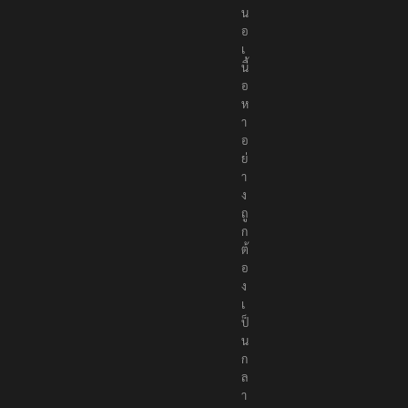
น
อ
เ
นื้
อ
ห
า
อ
ย่
า
ง
ถู
ก
ต้
อ
ง
เ
ป็
น
ก
ล
า