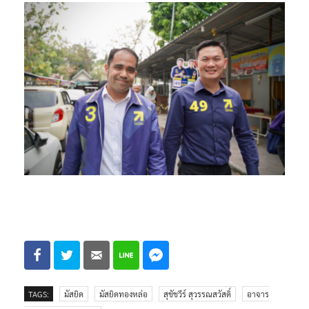
TAGS:
มัสยิด
มัสยิดทองหล่อ
สุชัชวีร์ สุวรรณสวัสดิ์
อาจาร