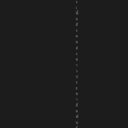
ง
เ
พื่
อ
สั
ง
ค
ม
ส่
ง
ข่
า
ว
ป
ร
ะ
ช
า
สั
ม
พั
น
ธ์