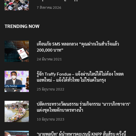
7 สิงหาคม 2026
TRENDING NOW
เตือนภัย SMS หลอกลวง “คุณฝากเงินสำเร็จแล้ว
200,000 บาท”
24 มีนาคม 2021
รู้จัก Traffy Fondue – แจ้งผ่านไลน์ได้ไม่ต้อง โหลด
แอพใหม่ – แจ้งได้ทั่วไทย ไม่ใช่แค่ในกรุง
25 มิถุนายน 2022
ปลัดกระทรวงวัฒนธรรม ร่วมกิจกรรม ‘นาวาภิกขาจาร’
แต่งชุดไทยตักบาตรทางน้ำ
10 มิถุนายน 2023
‘นายพลบีทู’ ผู้นำทหารคะเรนนี KNPP ลั่นสู้รบ ครั้งนี้