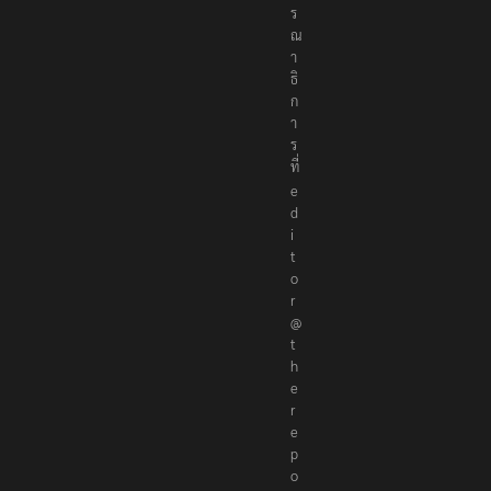
ร
ณ
า
ธิ
ก
า
ร
ที่
e
d
i
t
o
r
@
t
h
e
r
e
p
o