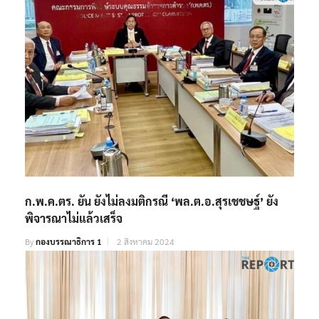
ก.พ.ค.ตร. ยัน ยังไม่ลงมติกรณี ‘พล.ต.อ.สุรเชชษฐ์’ ยัง
พิจารณาไม่แล้วเสร็จ
By
กองบรรณาธิการ 1
2 สิงหาคม 2024