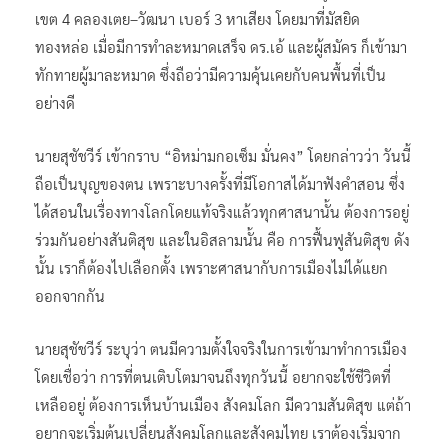
เขต 4 คลองเตย–วัฒนา เบอร์ 3 หาเสียง โดยมาที่มัสยิด
ทองหล่อ เมื่อมีการทำละหมาดเสร็จ ดร.เอ้ และผู้สมัคร ก็เข้ามา
ทักทายผู้มาละหมาด ซึ่งถือว่ามีความคุ้นเคยกับคนพื้นที่เป็น
อย่างดี
นายสุชัชวีร์ เข้ากราบ “อิหม่ามกอเซ็ม มั่นคง” โดยกล่าวว่า วันนี้
ถือเป็นบุญของตน เพราะบางครั้งที่มีโอกาสได้มาฟังคำสอน ซึ่ง
ได้สอนในเรื่องทางโลกโดยแท้จริงแล้วทุกศาสนานั้น ต้องการอยู่
ร่วมกันอย่างสันติสุข และในอิสลามนั้น คือ การฟื้นฟูสันติสุข ดัง
นั้น เราก็ต้องไปเลือกตั้ง เพราะศาสนากับการเมืองไม่ได้แยก
ออกจากกัน
นายสุชัชวีร์ ระบุว่า ตนมีความตั้งใจจริงในการเข้ามาทำการเมือง
โดยเชื่อว่า การที่ตนเติบโตมาจนถึงทุกวันนี้ อยากจะใช้ชีวิตที่
เหลืออยู่ ต้องการเห็นบ้านเมือง สังคมโลก มีความสันติสุข แต่ถ้า
อยากจะเริ่มต้นเปลี่ยนสังคมโลกและสังคมไทย เราต้องเริ่มจาก