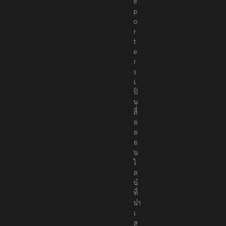
e
p
o
r
t
e
r
s
เ
ป็
น
สื่
อ
อ
อ
น
ไ
ล
น์
ที่
นำ
เ
ส