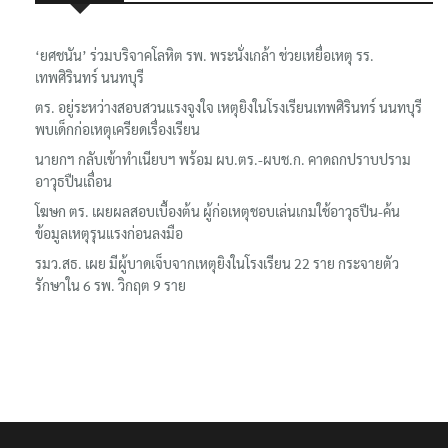
‘ยศชนัน’ ร่วมบริจาคโลหิต รพ. พระนั่งเกล้า ช่วยเหยื่อเหตุ รร.
เทพศิรินทร์ นนทบุรี
ตร. อยู่ระหว่างสอบสวนแรงจูงใจ เหตุยิงในโรงเรียนเทพศิรินทร์ นนทบุรี
พบเด็กก่อเหตุเครียดเรื่องเรียน
นายกฯ กลับเข้าทำเนียบฯ พร้อม ผบ.ตร.-ผบช.ก. คาดถกปราบปราม
อาวุธปืนเถื่อน
โฆษก ตร. เผยผลสอบเบื้องต้น ผู้ก่อเหตุชอบเล่นเกมใช้อาวุธปืน-ค้น
ข้อมูลเหตุรุนแรงก่อนลงมือ
รมว.สธ. เผย มีผู้บาดเจ็บจากเหตุยิงในโรงเรียน 22 ราย กระจายตัว
รักษาใน 6 รพ. วิกฤต 9 ราย