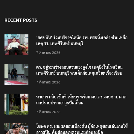
RECENT POSTS
‘ยศชนัน’ ร่วมบริจาคโลหิต รพ. พระนั่งเกล้า ช่วยเหยื่อ
เหตุ รร. เทพศิรินทร์ นนทบุรี
7 สิงหาคม 2026
ตร. อยู่ระหว่างสอบสวนแรงจูงใจ เหตุยิงในโรงเรียน
เทพศิรินทร์ นนทบุรี พบเด็กก่อเหตุเครียดเรื่องเรียน
7 สิงหาคม 2026
นายกฯ กลับเข้าทำเนียบฯ พร้อม ผบ.ตร.-ผบช.ก. คาด
ถกปราบปรามอาวุธปืนเถื่อน
7 สิงหาคม 2026
โฆษก ตร. เผยผลสอบเบื้องต้น ผู้ก่อเหตุชอบเล่นเกมใช้
อาวุธปืน-ค้นข้อมูลเหตุรุนแรงก่อนลงมือ