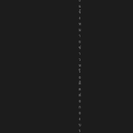
แ
จ้
ง
ห
ม
า
ย
ข่
า
ว
ห
รื
อ
ติ
ด
ต่
อ
ก
อ
ง
บ
ร