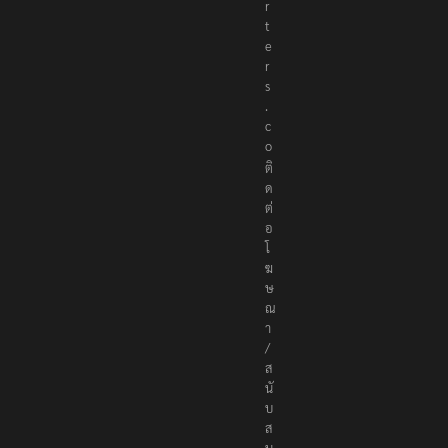
r
t
e
r
s
.
c
o
ติ
ด
ต่
อ
โ
ฆ
ษ
ณ
า
/
ส
นั
บ
ส
นุ