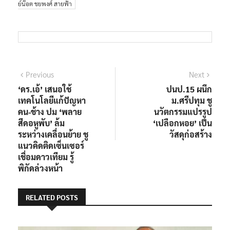
ย์น๊อต ชยพงศ์ สายฟ้า
แนะแนว
Previous
Next
Previous
Next
post:
post:
‘ดร.เอ้’ เสนอใช้
ปนป.15 ผนึก
เรื่อง
เทคโนโลยีแก้ปัญหา
ม.ศรีปทุม ชู
คน-ช้าง ปม ‘พลาย
นวัตกรรมแปรรูป
สีดอหูพับ’ ล้ม
‘เปลือกหอย’ เป็น
ระหว่างเคลื่อนย้าย ชู
วัสดุก่อสร้าง
แนวคิดติดเซ็นเซอร์
เชื่อมดาวเทียม รู้
พิกัดล่วงหน้า
RELATED POSTS