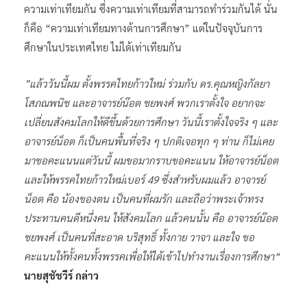
ความเท่าเทียมกัน ซึ่งความเท่าเทียมที่สามารถทำร่วมกันได้ นั่น
ก็คือ “ความเท่าเทียมทางด้านการศึกษา” แต่ในปัจจุบันการ
ศึกษาในประเทศไทย ไม่ได้เท่าเทียมกัน
”แล้ววันนี้ผม ตั้งพรรคไทยก้าวใหม่ ร่วมกับ ดร.คุณหญิงกัลยา
โสภณพนิช และอาจารย์น๊อต ชยพงศ์ พวกเราตั้งใจ อยากจะ
เปลี่ยนสังคมโลกให้ดีขึ้นด้วยการศึกษา วันนี้เราตั้งใจจริง ๆ และ
อาจารย์น็อต ก็เป็นคนพื้นที่จริง ๆ ปกติเจอทุก ๆ ท่าน ก็ไม่เคย
มาขอคะแนนแต่วันนี้ ผมขอมากราบขอคะแนน ให้อาจารย์น็อต
และให้พรรคไทยก้าวใหม่เบอร์ 49 ซึ่งสำหรับผมแล้ว อาจารย์
น็อต คือ น้องของตน เป็นคนที่ผมรัก และถือว่าพระเจ้าทรง
ประทานคนดีหนึ่งคน ให้สังคมโลก แล้วคนนั้น คือ อาจารย์น๊อต
ชยพงศ์ เป็นคนที่สะอาด บริสุทธิ์ ทั้งกาย วาจา และใจ ขอ
คะแนนให้ทั้งคนทั้งพรรคเพื่อให้ได้เข้าไปทำงานเรื่องการศึกษา“
นายสุชัชวีร์ กล่าว