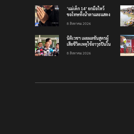
พร้อมส่ง 4 แบรนด์ใหม่บุก
‘แม่เด็ก 14’ ยกมือไหว้
ตลาดไทย
ขอโทษทั้งน้ำตาและแสดง
ความเสียใจกับครอบครัวผู้
8 สิงหาคม 2026
เสียชีวิต
นิติเวชฯ เผยผลชันสูตรผู้
เสียชีวิตเหตุใช้อาวุธปืนใน
โรงเรียน 8 ร่าง กระสุนเข้า
8 สิงหาคม 2026
จุดสำคัญทั้งหมด