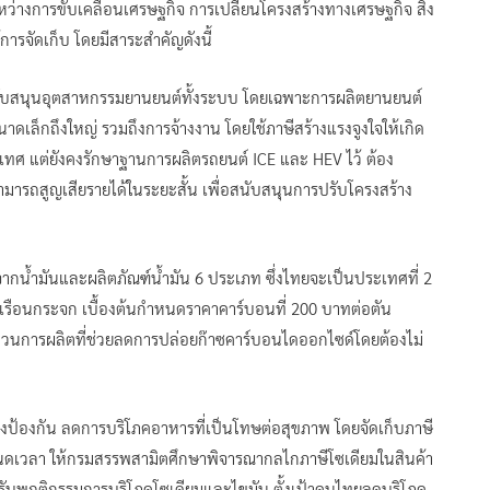
างการขับเคลื่อนเศรษฐกิจ การเปลี่ยนโครงสร้างทางเศรษฐกิจ สิ่ง
รจัดเก็บ โดยมีสาระสำคัญดังนี้
สนับสนุนอุตสาหกรรมยานยนต์ทั้งระบบ โดยเฉพาะการผลิตยานยนต์
าดเล็กถึงใหญ่ รวมถึงการจ้างงาน โดยใช้ภาษีสร้างแรงจูงใจให้เกิด
เทศ แต่ยังคงรักษาฐานการผลิตรถยนต์ ICE และ HEV ไว้ ต้อง
รถสูญเสียรายได้ในระยะสั้น เพื่อสนับสนุนการปรับโครงสร้าง
น้ำมันและผลิตภัณฑ์น้ำมัน 6 ประเภท ซึ่งไทยจะเป็นประเทศที่ 2
เรือนกระจก เบื้องต้นกำหนดราคาคาร์บอนที่ 200 บาทต่อตัน
บวนการผลิตที่ช่วยลดการปล่อยก๊าซคาร์บอนไดออกไซด์โดยต้องไม่
ป้องกัน ลดการบริโภคอาหารที่เป็นโทษต่อสุขภาพ โดยจัดเก็บภาษี
นดเวลา ให้กรมสรรพสามิตศึกษาพิจารณากลไกภาษีโซเดียมในสินค้า
 ปรับพฤติกรรมการบริโภคโซเดียมและไขมัน ตั้งเป้าคนไทยลดบริโภค