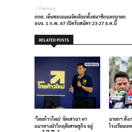
แนะแนว
Previous
Previous
post:
กกต. เห็นชอบแผนจัดเลือกตั้งสมาชิกและนายก
เรื่อง
อบจ. 1 ก.พ. 67 เปิดรับสมัคร 23-27 ธ.ค.นี้
RELATED POSTS
‘ไทยก้าวใหม่’ จัดเสวนา หา
นายกฯ สั่งเ
แนวทางฝ่าวิกฤติเศรษฐกิจ อยู่
โรงเรียนเทพ