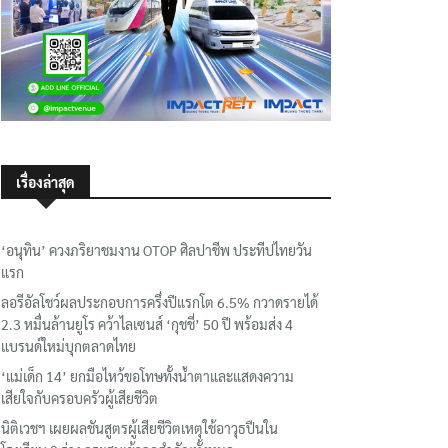
เรื่องล่าสุด
‘อนุทิน’ ควงภริยาชมงาน OTOP ศิลปาชีพ ประทีปไทยวัน
แรก
ลอรีอัลโชว์ผลประกอบการครึ่งปีแรกโต 6.5% กวาดรายได้
2.3 หมื่นล้านยูโร คว้าไลเซนส์ ‘กุชชี่’ 50 ปี พร้อมส่ง 4
แบรนด์ใหม่บุกตลาดไทย
‘แม่เด็ก 14’ ยกมือไหว้ขอโทษทั้งน้ำตาและแสดงความ
เสียใจกับครอบครัวผู้เสียชีวิต
นิติเวชฯ เผยผลชันสูตรผู้เสียชีวิตเหตุใช้อาวุธปืนใน