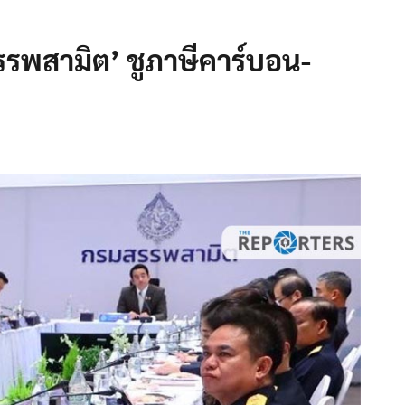
รรพสามิต’ ชูภาษีคาร์บอน-