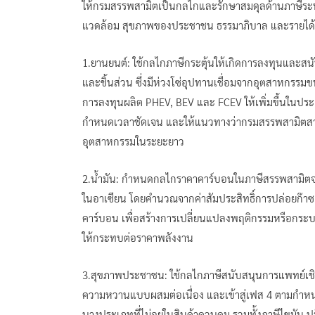
ให้กรมสรรพสามิตเป็นกลไกและรักษาสมดุลด้านภาษีระหว่
แวดล้อม สุขภาพของประชาชน ธรรมาภิบาล และรายได้กา
1.ยานยนต์: ใช้กลไกภาษีกระตุ้นให้เกิดการลงทุนและ
และชิ้นส่วน ซึ่งมีห่วงโซ่อุปทานเชื่อมจากอุตสาหกรรมขน
การลงทุนผลิต PHEV, BEV และ FCEV ให้เพิ่มขึ้นในประ
กำหนดเวลาชัดเจน และให้แนวทางว่ากรมสรรพสามิตสามา
อุตสาหกรรมในระยะยาว
2.น้ำมัน: กำหนดกลไกราคาคาร์บอนในภาษีสรรพสามิตจาก
ในอาเซียน โดยคำนวณจากค่าสัมประสิทธิ์การปล่อยก๊าซ
คาร์บอน เพื่อสร้างการเปลี่ยนแปลงพฤติกรรมหรือกระ
ให้กระทบต่อราคาพลังงาน
3.สุขภาพประชาชน: ใช้กลไกภาษีสนับสนุนการแพทย์เชิง
ความหวานแบบผสมต่อเนื่อง และเข้าสู่เฟส 4 ตามกำห
บางประเภทที่ไม่อยู่ในสินค้าควบคุม รวมทั้งภาษีไขมัน