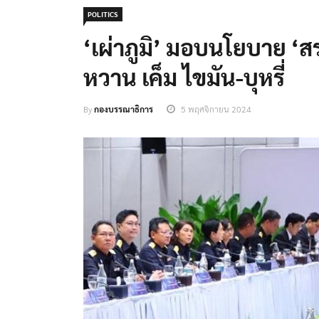
POLITICS
‘เผ่าภูมิ’ มอบนโยบาย ‘ส
หวาน เค็ม ไขมัน-บุหรี่
By
กองบรรณาธิการ
5 พฤศจิกายน 2024