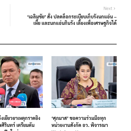
Next
Next
post:
‘เฉลิมชัย’ สั่ง ปลดล็อกระเบียบเก็บรังนกแอ่น –
เหี้ย และนกแอ่นกินรัง เลี้ยงเพื่อเศรษฐกิจได้
ร่งเยียวยาเหตุกราดยิง
‘ศุภมาส’ ขอความร่วมมือทุก
ศิรินทร์ เตรียมดัน
หน่วยงานสังกัด อว. พิจารณา