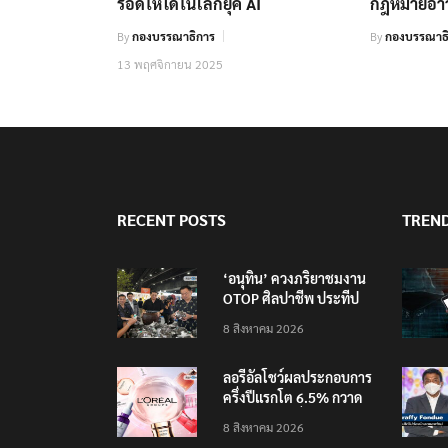
รอดให้ได้ในโลกยุค AI
กฎหมายอาว
By
กองบรรณาธิการ
By
กองบรรณาธ
13 พฤศจิกายน 2025
RECENT POSTS
TREN
‘อนุทิน’ ควงภริยาชมงาน
OTOP ศิลปาชีพ ประทีป
ไทยวันแรก
8 สิงหาคม 2026
ลอรีอัลโชว์ผลประกอบการ
ครึ่งปีแรกโต 6.5% กวาด
รายได้ 2.3 หมื่นล้านยูโร
8 สิงหาคม 2026
คว้าไลเซนส์ ‘กุชชี่’ 50 ปี