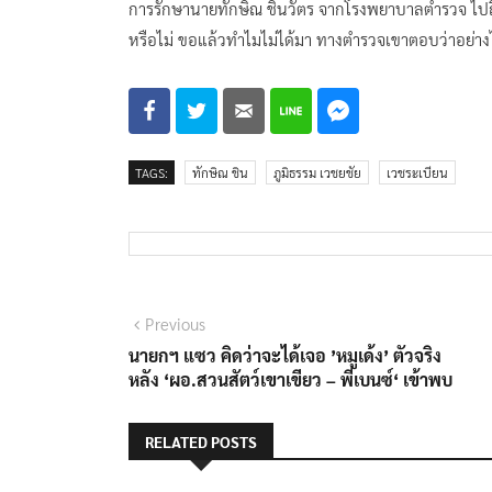
การรักษานายทักษิณ​ ชินวัตร​ จากโรงพยาบาลตำรวจ​ ไปถึง 3 ค
หรือไม่​ ขอแล้วทำไมไม่ได้มา​ ทางตำรวจเขาตอบว่าอย่าง
TAGS:
ทักษิณ​ ชิน
ภูมิธรรม​ เวชยชัย​
เวชระเบียน
แนะแนว
Previous
Previous
post:
นายกฯ แซว คิดว่าจะได้เจอ ’หมูเด้ง’ ตัวจริง
เรื่อง
หลัง ‘ผอ.สวนสัตว์เขาเขียว – พี่เบนซ์‘ เข้าพบ
RELATED POSTS