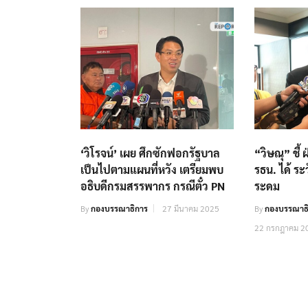
‘วิโรจน์’ เผย ศึกซักฟอกรัฐบาล
“วิษณุ” ชี้
เป็นไปตามแผนที่หวัง เตรียมพบ
รธน. ได้ ระ
อธิบดีกรมสรรพากร กรณีตั๋ว PN
ระดม
By
กองบรรณาธิการ
27 มีนาคม 2025
By
กองบรรณาธิ
22 กรกฎาคม 2