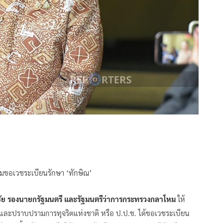
 ปมขอเวชระเบียนรักษา ‘ทักษิณ’
ย​ รองนายก​รัฐมนตรี​ และ​รัฐมนตรี​ว่าการ​กระทรวง​กลาโหม​
ให้
ละปราบปรามการทุจริตแห่งชาติ​ หรื​อ​ ป.ป.ช.​ ได้ขอเวชระเบียน