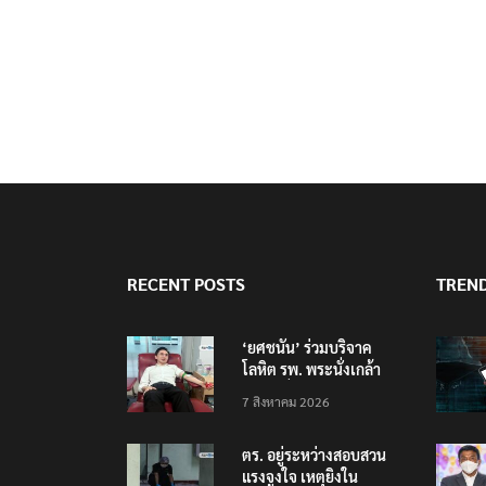
RECENT POSTS
TREN
‘ยศชนัน’ ร่วมบริจาค
โลหิต รพ. พระนั่งเกล้า
ช่วยเหยื่อเหตุ รร.
7 สิงหาคม 2026
เทพศิรินทร์ นนทบุรี
ตร. อยู่ระหว่างสอบสวน
แรงจูงใจ เหตุยิงใน