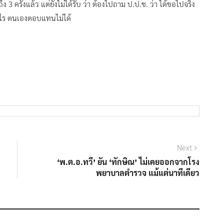
รั้งแล้ว​ แต่ยังไม่ได้รับ​ ว่า​ ต้องไปถาม​ ป.ป.ช. ว่า​ ได้ขอไปจริง
ไร​ ตนเองตอบแทนไม่ได้​
Next
Next
post:
‘พ.ต.อ.ทวี’ ยัน ‘ทักษิณ’ ไม่เคยออกจากโรง
พยาบาลตำรวจ แม้แต่นาทีเดียว