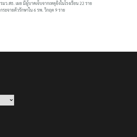
รมว.สธ. เผย มีผู้บาดเจ็บจากเหตุยิงในโรงเรียน 22 ราย
กระจายตัวรักษาใน 6 รพ. วิกฤต 9 ราย