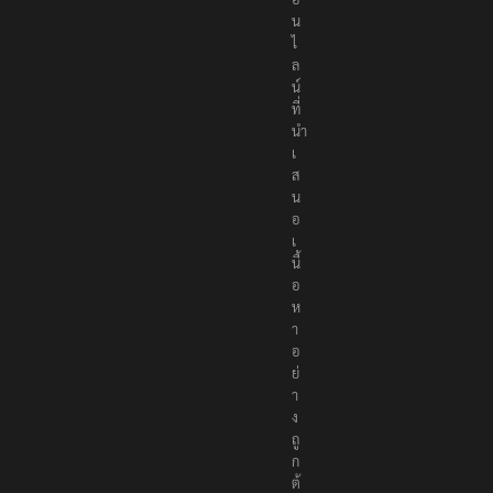
น
ไ
ล
น์
ที่
นำ
เ
ส
น
อ
เ
นื้
อ
ห
า
อ
ย่
า
ง
ถู
ก
ต้