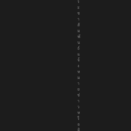
ร
ะ
ช
า
สั
ม
พั
น
ธ์
แ
จ้
ง
ห
ม
า
ย
ข่
า
ว
ห
รื
อ
ติ