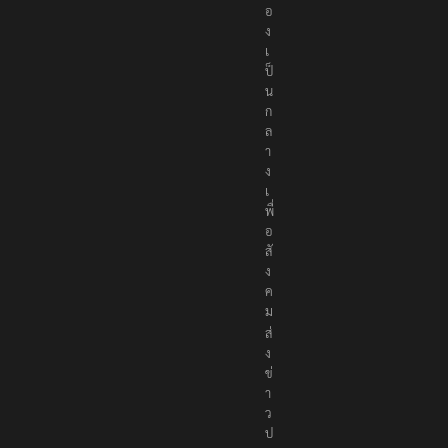
อ
ง
เ
ป็
น
ก
ล
า
ง
เ
พื่
อ
สั
ง
ค
ม
ส่
ง
ข่
า
ว
ป