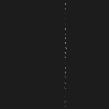
ด
ต่
อ
ก
อ
ง
บ
ร
ร
ณ
า
ธิ
ก
า
ร
ที่
e
d
i
t
o
r