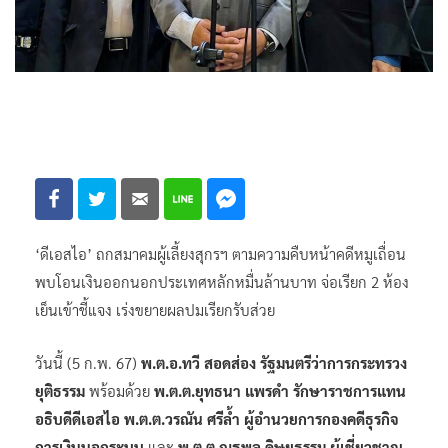
‘ดีเอสไอ’ ถกสมาคมผู้เลี้ยงสุกรฯ ตามความคืบหน้าคดีหมูเถื่อน
พบโอนเงินออกนอกประเทศหลักหมื่นล้านบาท จ่อเรียก 2 ห้อง
เย็นเข้าชี้แจง เร่งขยายผลปมเรียกรับส่วย
วันนี้ (5 ก.พ. 67)
พ.ต.อ.ทวี สอดส่อง รัฐมนตรีว่าการกระทรวง
ยุติธรรม
พร้อมด้วย
พ.ต.ต.ยุทธนา แพรดำ รักษาราชการแทน
อธิบดีดีเอสไอ พ.ต.ต.วรณัน ศรีล้ำ ผู้อำนวยการกองคดีธุรกิจ
การเงินนอกระบบ
และ
พ.ต.ต.ณฐพล ดิษยธรรม ผู้เชี่ยวชาญ