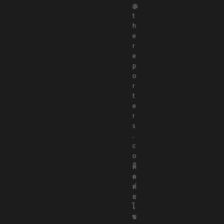
@
t
h
e
r
e
p
o
r
t
e
r
s
.
c
o
ติ
ด
ต่
อ
โ
ฆ