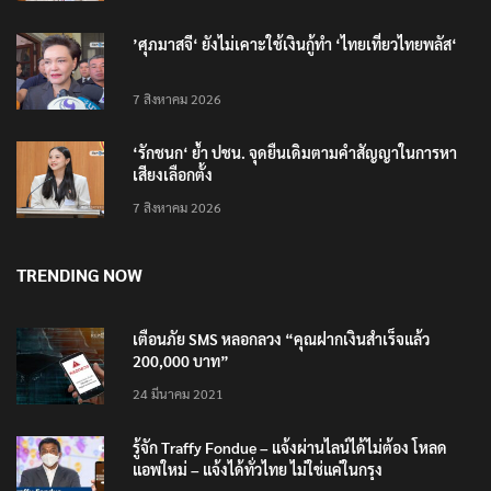
’ศุภมาสจี‘ ยังไม่เคาะใช้เงินกู้ทำ ‘ไทยเที่ยวไทยพลัส‘
7 สิงหาคม 2026
‘รักชนก‘ ย้ำ ปชน. จุดยืนเดิมตามคำสัญญาในการหา
เสียงเลือกตั้ง
7 สิงหาคม 2026
TRENDING NOW
เตือนภัย SMS หลอกลวง “คุณฝากเงินสำเร็จแล้ว
200,000 บาท”
24 มีนาคม 2021
รู้จัก Traffy Fondue – แจ้งผ่านไลน์ได้ไม่ต้อง โหลด
แอพใหม่ – แจ้งได้ทั่วไทย ไม่ใช่แค่ในกรุง