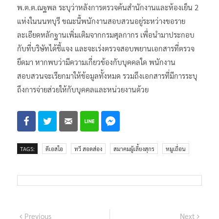
พ.ต.ต.ณฐพล ระบุว่าหลังการตรวจค้นสำนักงานและห้องเย็น 2
แห่งในนนทบุรี ขณะนี้พนักงานสอบสวนอยู่ระหว่างขอราย
ละเอียดหลักฐานเพิ่มเติมจากกรมศุลกากร เพื่อนำมาประกอบ
กับที่บริษัทได้ชี้แจง และจะเร่งตรวจสอบพยานเอกสารที่ตรวจ
ยึดมา หากพบว่ามีความเกี่ยวข้องกับบุคคลใด พนักงาน
สอบสวนจะเรียกมาให้ข้อมูลทั้งหมด รวมถึงเอกสารที่มีการระบุ
ถึงการจ่ายส่วยให้กับบุคคลและหน่วยงานด้วย
TAGS:
ดีเอสไอ
ทวี สอดส่อง
สมาคมผู้เลี้ยงสุกร
หมูเถื่อน
แนะแนว
Previous
Next
Previous
Next