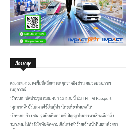
เรื่องล่าสุด
ตร.-มท.-สธ. ลงพื้นที่คลี่คลายเหตุกราดยิง ด้าน ศธ.วอนลบภาพ
เหตุการณ์
‘รักชนก’ นัดประชุม กมธ. งบฯ 13 ส.ค. นี้ ปม TH – AI Passport
’ศุภมาสจี‘ ยังไม่เคาะใช้เงินกู้ทำ ‘ไทยเที่ยวไทยพลัส‘
‘รักชนก‘ ย้ำ ปชน. จุดยืนเดิมตามคำสัญญาในการหาเสียงเลือกตั้ง
รมว.ทส. ให้กำลังใจทีมติดตามเสือโคร่งทำร้ายเจ้าหน้าที่เขตฯห้วยขา