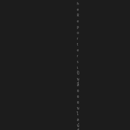
h
e
R
e
p
o
r
t
e
r
s
เ
ป็
น
สื่
อ
อ
อ
น
ไ
ล
น์