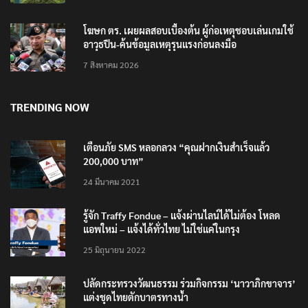
โฆษก ตร. เผยผลสอบเบื้องต้น ผู้ก่อเหตุชอบเล่นเกมใช้
อาวุธปืน-ค้นข้อมูลเหตุรุนแรงก่อนลงมือ
7 สิงหาคม 2026
TRENDING NOW
เตือนภัย SMS หลอกลวง “คุณฝากเงินสำเร็จแล้ว
200,000 บาท”
24 มีนาคม 2021
รู้จัก Traffy Fondue – แจ้งผ่านไลน์ได้ไม่ต้อง โหลด
แอพใหม่ – แจ้งได้ทั่วไทย ไม่ใช่แค่ในกรุง
25 มิถุนายน 2022
ปลัดกระทรวงวัฒนธรรม ร่วมกิจกรรม ‘นาวาภิกขาจาร’
แต่งชุดไทยตักบาตรทางน้ำ