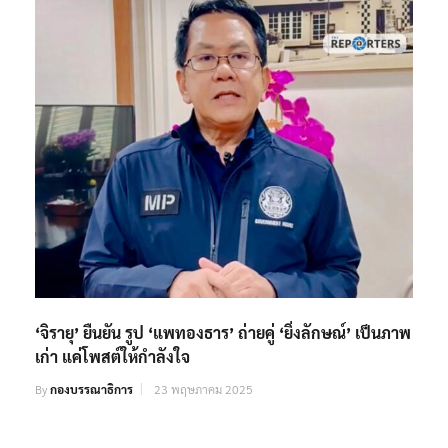
‘จิรายุ’ ยืนยัน รูป ‘แพทองธาร’ ถ่ายคู่ ‘ยิ่งลักษณ์’ เป็นภาพ
เก่า แค่โพสต์ให้กำลังใจ
By
กองบรรณาธิการ
23 พฤษภาคม 2025