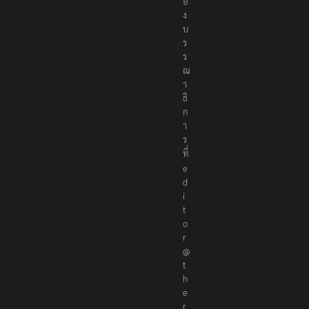
อ
ง
บ
ร
ร
ณ
า
ธิ
ก
า
ร
ที่
e
d
i
t
o
r
@
t
h
e
r