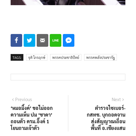
TAGS:
จุติ ไกรฤกษ์
พรรคประชาธิปัตย์
พรรคพลังประชารัฐ
แนะแนว
Previous
Next
Previous
Next
post:
post:
‘หมอมิ้งค์’ ขอไม่ออก
ตำรวจไซเบอร์-
เรื่อง
ความเห็น ปม ‘ชาดา’
กสทช. บุกถอดจาน
ถอนตัว ครม.อิ๊งค์ 1
ส่งสัญญาณเถื่อน
โยนถามเจ้าตัว
พื้นที่ อ.เชียงแสน