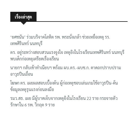
เรื่องล่าสุด
‘ยศชนัน’ ร่วมบริจาคโลหิต รพ. พระนั่งเกล้า ช่วยเหยื่อเหตุ รร.
เทพศิรินทร์ นนทบุรี
ตร. อยู่ระหว่างสอบสวนแรงจูงใจ เหตุยิงในโรงเรียนเทพศิรินทร์ นนทบุรี
พบเด็กก่อเหตุเครียดเรื่องเรียน
นายกฯ กลับเข้าทำเนียบฯ พร้อม ผบ.ตร.-ผบช.ก. คาดถกปราบปราม
อาวุธปืนเถื่อน
โฆษก ตร. เผยผลสอบเบื้องต้น ผู้ก่อเหตุชอบเล่นเกมใช้อาวุธปืน-ค้น
ข้อมูลเหตุรุนแรงก่อนลงมือ
รมว.สธ. เผย มีผู้บาดเจ็บจากเหตุยิงในโรงเรียน 22 ราย กระจายตัว
รักษาใน 6 รพ. วิกฤต 9 ราย