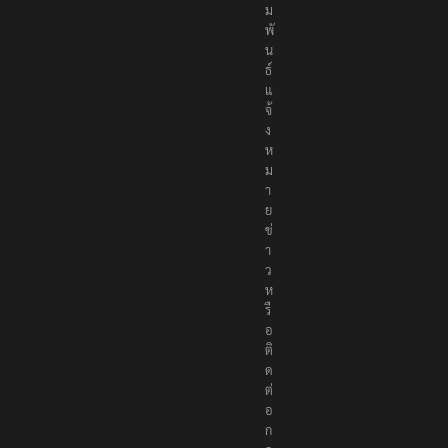
ม
พั
น
ธ์
แ
จ้
ง
ห
ม
า
ย
ข่
า
ว
ห
รื
อ
ติ
ด
ต่
อ
ก