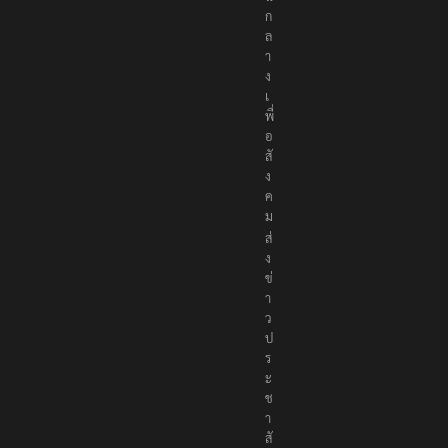
ก
ล
า
ง
เ
พื่
อ
สั
ง
ค
ม
ส่
ง
ข่
า
ว
ป
ร
ะ
ช
า
สั