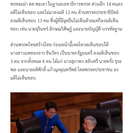
พรหมเผ่า สส.พะเยา ในฐานะเลขาธิการพรรค ส่วนอีก 14 คนลง
มติไม่เห็นชอบ และไม่มาลงมติ 12 คน ด้านพรรคประชาธิปัตย์
ลงมติเห็นชอบ 13 คน ซึ่งผู้ที่มีจุดยืนไม่เห็นด้วยแต่ก็ลงมติเห็น
ชอบ เช่น นายจุรินทร์ ลักษณวิศิษฏ์ และนายบัญญัติ บรรทัดฐาน
ส่วนพรรคไทยสร้างไทย ก่อนหน้านี้เคยโหวตเห็นชอบให้
นางสาวแพทองธาร ชินวัตร เป็นนายกรัฐมนตรี ลงมติเห็นชอบ
3 คน จากทั้งหมด 6 คน ได้แก่ นางสุภาพร สลับศรี นายหรั่ง ธุระ
พล และนายอดิศักดิ์ แก้วมุงคุณทรัพย์ โดยพรรคประชาชน ลง
มติไม่เห็นชอบ