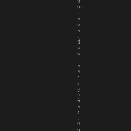
ที่
นำ
เ
ส
น
อ
เ
นื้
อ
ห
า
อ
ย่
า
ง
ถู
ก
ต้
อ
ง
เ
ป็
น