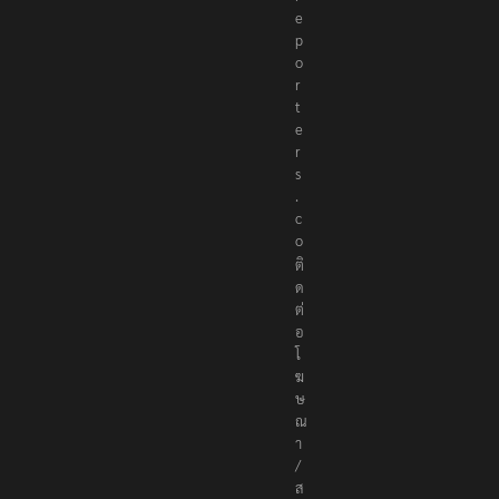
e
p
o
r
t
e
r
s
.
c
o
ติ
ด
ต่
อ
โ
ฆ
ษ
ณ
า
/
ส