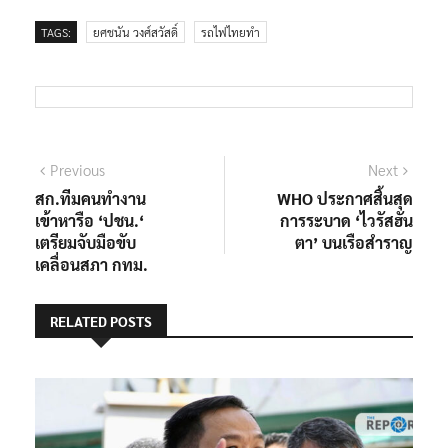
TAGS:
ยศชนัน วงศ์สวัสดิ์
รถไฟไทยทำ
แนะแนว
Previous
Next
Previous
Next
post:
post:
สก.ทีมคนทำงาน
WHO ประกาศสิ้นสุด
เรื่อง
เข้าหารือ ‘ปชน.‘
การระบาด ‘ไวรัสฮัน
เตรียมจับมือขับ
ตา’ บนเรือสำราญ
เคลื่อนสภา กทม.
RELATED POSTS