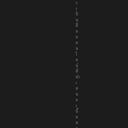
s
เ
ป็
น
สื่
อ
อ
อ
น
ไ
ล
น์
ที่
นำ
เ
ส
น
อ
เ
นื้
อ
ห