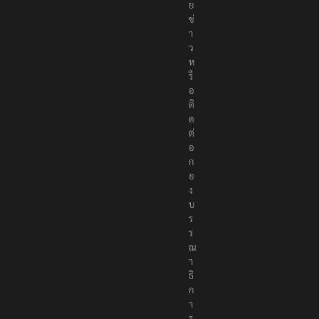
ย
ข่
า
ว
ห
รื
อ
ติ
ด
ต่
อ
ก
อ
ง
บ
ร
ร
ณ
า
ธิ
ก
า
ร