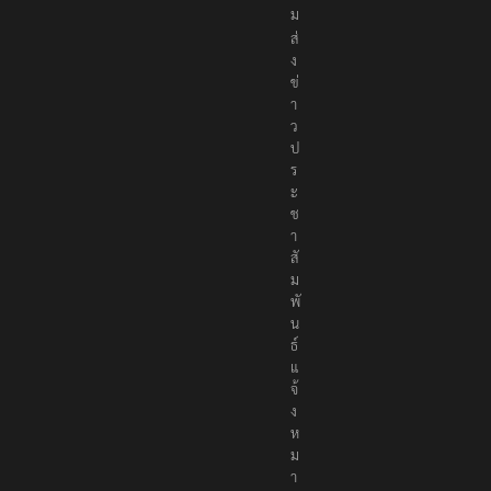
ม
ส่
ง
ข่
า
ว
ป
ร
ะ
ช
า
สั
ม
พั
น
ธ์
แ
จ้
ง
ห
ม
า