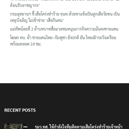
ต้อนรับอาชญากร’
กรมอุทยานฯ ชี้ เสือโคร่งทำร้าย จนท.ห้วยขาแข้งเป็นลูกเสือวัยซน เป็น
เหตุบังเอิญ ไม่เข้าข่าย ‘เสือกินคน’
แม่ทัพน้อยที่ 2 ย้ำบทบาทสื่อมวลชนหนุนภารกิจความมั่นคงชายแดน
โฆษก ทบ. ย้ำ ชายแดนไทย–กัมพูชา ยังปกติ ยัน ไทยเฝ้าระวังเตรียม
พร้อมตลอด 24 ชม.
RECENT POSTS
รมว.ทส. ให้กำลังใจทีมติดตามเสือโคร่งทำร้ายเจ้าหน้า