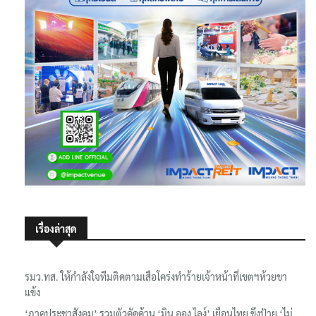
เรื่องล่าสุด
รมว.ทส. ให้กำลังใจทีมติดตามเสือโคร่งทำร้ายเจ้าหน้าที่เขตฯห้วยขา
แข้ง
‘ภาคประชาสังคม’ รวมตัวคัดค้าน ‘มิน ออง ไลง์’ เยือนไทย ขึงป้าย ‘ไม่