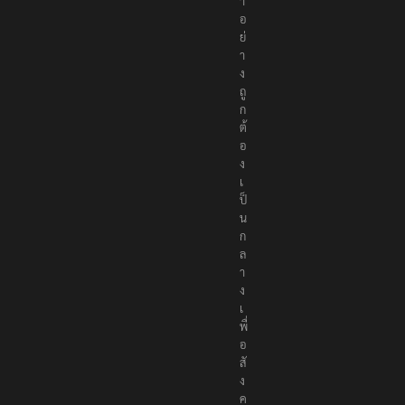
า
อ
ย่
า
ง
ถู
ก
ต้
อ
ง
เ
ป็
น
ก
ล
า
ง
เ
พื่
อ
สั
ง
ค