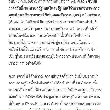
วันนี้ (3 ก.ค. 69) ณ สถานีกรุงเทพ (หัวลำโพง)
ศ.ดร.ยศชนัน
วงศ์สวัสดิ์ รองนายกรัฐมนตรีและรัฐมนตรีว่าการกระทรวงการ
อุดมศึกษา วิทยาศาสตร์ วิจัยและนวัตกรรม (อว.)
พร้อมด้วย ศ.
(พิเศษ) ดร.กิตติพงษ์ กิตยารักษ์ นายกสภาสถาบันเทคโนโลยี
พระจอมเกล้าเจ้าคุณทหารลาดกระบัง (สจล.) ได้ร่วมเป็นสักขี
พยานในพิธีส่งมอบ “รถไฟไทยทำ” ซึ่งเป็นรถไฟโดยสาร
ต้นแบบที่ต่อยอดจากผลงานวิจัยสู่การใช้งานจริง โดยมี นาย
อนันต์ โพธิ์นิ่มแดง ผู้ว่าการการรถไฟแห่งประเทศไทย (รฟท.)
เป็นผู้รับมอบ พร้อมด้วยคณะผู้บริหารจากหน่วยงานที่เกี่ยวข้อง
เข้าร่วมงานอย่างคับคั่ง
ศ.ดร.ยศชนัน ได้กล่าวถึงความสำเร็จครั้งนี้ว่า วันนี้เป็นอีกหนึ่ง
ความภาคภูมิใจที่รถไฟไทยทำ ไม่ได้อยู่แค่บนหิ้ง แต่ได้ลงมาวิ่ง
บนรางจริง ๆ แล้ว ซึ่งตอบโจทย์นโยบายสำคัญของรัฐบาลในการ
ผลักดันงานวิจัยไทยให้สร้างมูลค่าทางเศรษฐกิจ โดยรถไฟขบวน
นี้คือระบบ EV ระดับ Luxury Class ต้นแบบที่ออกแบบและผลิต