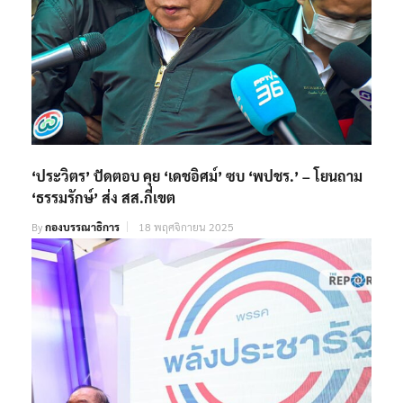
‘ประวิตร’ ปัดตอบ คุย ‘เดชอิศม์’ ซบ ‘พปชร.’ – โยนถาม
‘ธรรมรักษ์’ ส่ง สส.กี่เขต
By
กองบรรณาธิการ
18 พฤศจิกายน 2025