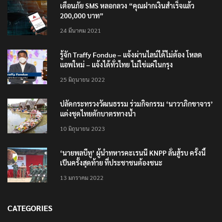
เตือนภัย SMS หลอกลวง “คุณฝากเงินสำเร็จแล้ว
200,000 บาท”
24 มีนาคม 2021
รู้จัก Traffy Fondue – แจ้งผ่านไลน์ได้ไม่ต้อง โหลด
แอพใหม่ – แจ้งได้ทั่วไทย ไม่ใช่แค่ในกรุง
25 มิถุนายน 2022
ปลัดกระทรวงวัฒนธรรม ร่วมกิจกรรม ‘นาวาภิกขาจาร’
แต่งชุดไทยตักบาตรทางน้ำ
10 มิถุนายน 2023
‘นายพลบีทู’ ผู้นำทหารคะเรนนี KNPP ลั่นสู้รบ ครั้งนี้
เป็นครั้งสุดท้าย ที่ประชาชนต้องชนะ
13 มกราคม 2022
CATEGORIES