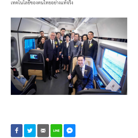
เทคโนโลยีของคนไทยอย่างแท้จริง