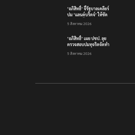
อย่างไร?”
‘อภิสิทธิ์’ จี้รัฐบาลเคลียร์
ปม ‘แลนด์บริดจ์’ ให้ชัด
หลังคลังชี้ไม่คุ้มค่า
5 สิงหาคม 2026
‘อภิสิทธิ์’ เผย ปชป. ลุย
ตรวจสอบปมทุจริตจัดทำ
แพลตฟอร์มดิจิทัลของ
5 สิงหาคม 2026
สสว.