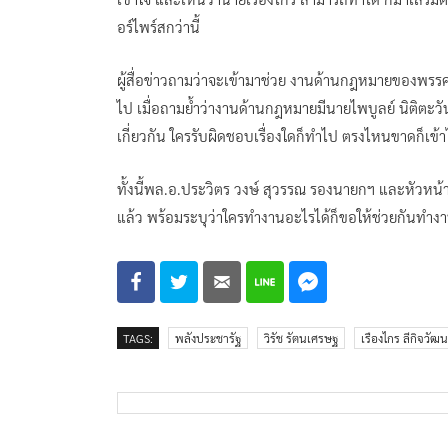
อร์ไพร์สกว่านี้
ผู้สื่อข่าวถามว่าจะเข้ามาช่วย งานด้านกฎหมายของพรรค 
ไป เมื่อถามย้ำว่างานด้านกฎหมายมีนายไพบูลย์ นิติตะวัน 
เกี่ยวกัน ใครรับผิดชอบเรื่องใดก็ทำไป ตรงไหนขาดก็เ
ทั้งนี้พล.อ.ประวิตร วงษ์ สุวรรณ รองนายกฯ และหัวห
แล้ว พร้อมระบุว่าใครทำงานอะไรได้ก็ขอให้ช่วยกันทำง
TAGS:
พลังประชารัฐ
วิรัช รัตนเศรษฐ
เรืองไกร ลีกิจวัฒ