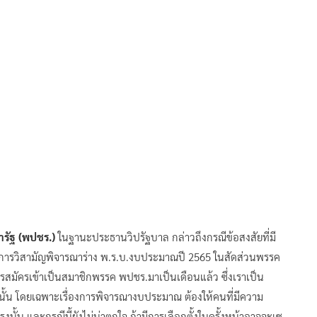
ารัฐ (พปชร.)
ในฐานะประธานวิปรัฐบาล กล่าวถึงกรณีข้อสงสัยที่มี
การวิสามัญพิจารณาร่าง พ.ร.บ.งบประมาณปี 2565 ในสัดส่วนพรรค
กรสมัครเข้าเป็นสมาชิกพรรค พปชร.มาเป็นเดือนแล้ว ซึ่งเราเป็น
นนั้น โดยเฉพาะเรื่องการพิจารณางบประมาณ ต้องให้คนที่มีความ
นั้น และกรณีนี้ยังไม่น่าตกใจ ถ้ามีการเลือกตั้งในครั้งหน้าอาจจะเซ