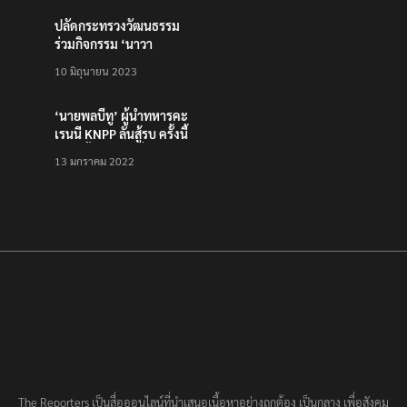
ปลัดกระทรวงวัฒนธรรม
ร่วมกิจกรรม ‘นาวา
ภิกขาจาร’ แต่งชุดไทย
10 มิถุนายน 2023
ตักบาตรทางน้ำ
‘นายพลบีทู’ ผู้นำทหารคะ
เรนนี KNPP ลั่นสู้รบ ครั้งนี้
เป็นครั้งสุดท้าย ที่
13 มกราคม 2022
ประชาชนต้องชนะ
The Reporters เป็นสื่อออนไลน์ที่นำเสนอเนื้อหาอย่างถูกต้อง เป็นกลาง เพื่อสังคม