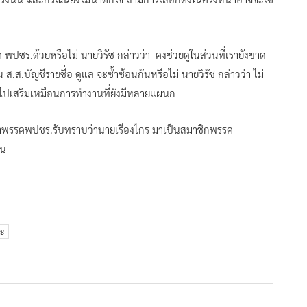
พปชร.ด้วยหรือไม่ นายวิรัช กล่าวว่า คงช่วยดูในส่วนที่เรายังขาด
ส.ส.บัญชีรายชื่อ ดูแล จะซ้ำซ้อนกันหรือไม่ นายวิรัช กล่าวว่า ไม่
ข้าไปเสริมเหมือนการทำงานที่ยังมีหลายแผนก
น้าพรรคพปชร.รับทราบว่านายเรืองไกร มาเป็นสมาชิกพรรค
าน
นะ