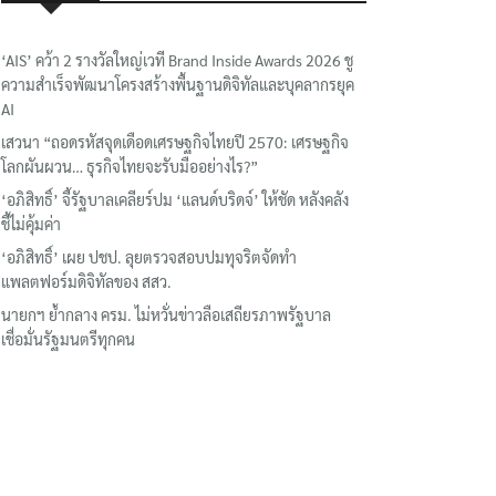
‘AIS’ คว้า 2 รางวัลใหญ่เวที Brand Inside Awards 2026 ชู
ความสำเร็จพัฒนาโครงสร้างพื้นฐานดิจิทัลและบุคลากรยุค
AI
เสวนา “ถอดรหัสจุดเดือดเศรษฐกิจไทยปี 2570: เศรษฐกิจ
โลกผันผวน… ธุรกิจไทยจะรับมืออย่างไร?”
‘อภิสิทธิ์’ จี้รัฐบาลเคลียร์ปม ‘แลนด์บริดจ์’ ให้ชัด หลังคลัง
ชี้ไม่คุ้มค่า
‘อภิสิทธิ์’ เผย ปชป. ลุยตรวจสอบปมทุจริตจัดทำ
แพลตฟอร์มดิจิทัลของ สสว.
นายกฯ ย้ำกลาง ครม. ไม่หวั่นข่าวลือเสถียรภาพรัฐบาล
เชื่อมั่นรัฐมนตรีทุกคน