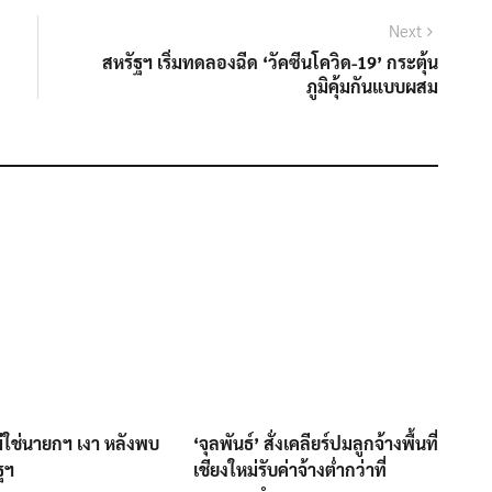
Next
Next
post:
สหรัฐฯ เริ่มทดลองฉีด ‘วัคซีนโควิด-19’ กระตุ้น
ภูมิคุ้มกันแบบผสม
ม่ใช่นายกฯ เงา หลังพบ
‘จุลพันธ์’ สั่งเคลียร์ปมลูกจ้างพื้นที่
ฐฯ
เชียงใหม่รับค่าจ้างต่ำกว่าที่