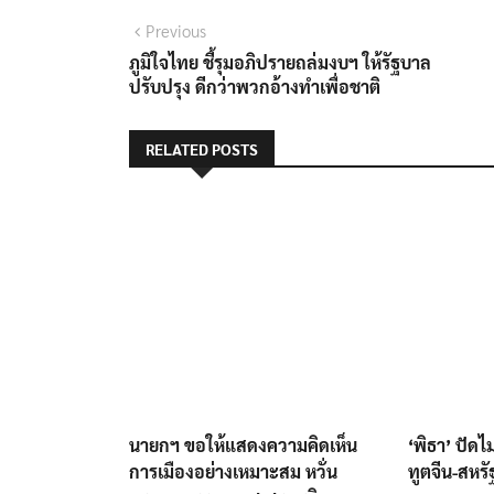
แนะแนว
Previous
Previous
post:
ภูมิใจไทย ชี้รุมอภิปรายถล่มงบฯ ให้รัฐบาล
เรื่อง
ปรับปรุง ดีกว่าพวกอ้างทำเพื่อชาติ
RELATED POSTS
นายกฯ ขอให้แสดงความคิดเห็น
‘พิธา’ ปัดไ
การเมืองอย่างเหมาะสม หวั่น
ทูตจีน-สหรั