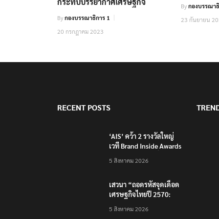
กระทบบรรยากาศเศรษฐกิจ
By
กองบรรณาธิ
By
กองบรรณาธิการ 1
23 กันยายน 2
20 กรกฎาคม 2023
RECENT POSTS
TREN
‘AIS’ คว้า 2 รางวัลใหญ่
เวที Brand Inside Awards
2026 ชูความสำเร็จพัฒนา
5 สิงหาคม 2026
โครงสร้างพื้นฐานดิจิทัล
และบุคลากรยุค AI
เสวนา “ถอดรหัสจุดเดือด
เศรษฐกิจไทยปี 2570:
เศรษฐกิจโลกผันผวน…
5 สิงหาคม 2026
ธุรกิจไทยจะรับมือ