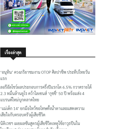
เรื่องล่าสุด
‘อนุทิน’ ควงภริยาชมงาน OTOP ศิลปาชีพ ประทีปไทยวัน
แรก
ลอรีอัลโชว์ผลประกอบการครึ่งปีแรกโต 6.5% กวาดรายได้
2.3 หมื่นล้านยูโร คว้าไลเซนส์ ‘กุชชี่’ 50 ปี พร้อมส่ง 4
แบรนด์ใหม่บุกตลาดไทย
‘แม่เด็ก 14’ ยกมือไหว้ขอโทษทั้งน้ำตาและแสดงความ
เสียใจกับครอบครัวผู้เสียชีวิต
นิติเวชฯ เผยผลชันสูตรผู้เสียชีวิตเหตุใช้อาวุธปืนใน