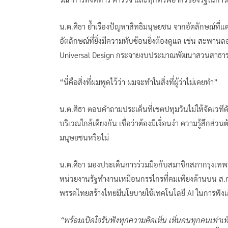
น.ต.ศิธา ย้ำเรื่องปัญหาสิทธิมนุษยชน จากอัตลักษณ์ที่
อัตลักษณ์ที่ยิ่งมีความทับซ้อนยิ่งต้องดูแล เช่น สะพานล
Universal Design กระจายงบประมาณพัฒนาสวนสาธารณะ
“นี่คือสิ่งที่ผมพูดไว้ว่า ผมจะทำในสิ่งที่ผู้ว่าไม่เคยทำ”
น.ต.ศิธา ตอบคำถามประเด็นที่เขตปทุมวันไม่ให้จัดเวทีดัง
บริเวณใกล้เคียงกัน เชื่อว่าต้องมีเงื่อนงำ ความรู้สึกส่วนต
มนุษยชนหรือไม่
น.ต.ศิธา มองประเด็นการร่วมมือกับสมาชิกสภากรุงเทพมห
หน่วยงานรัฐทำงานเหมือนกรรไกรที่คมเพียงด้านบน ส.ก.
พรรคไทยสร้างไทยมีนโยบายใช้เทคโนโลยี AI ในการฟังเส
“พร้อมเปิดใจรับฟังทุกความคิดเห็น เห็นคนทุกคนเท่าเที