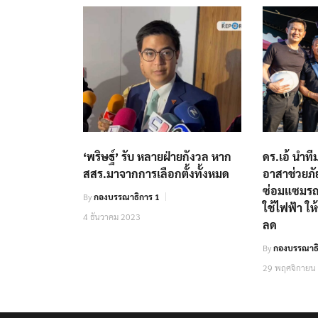
‘พริษฐ์’ รับ หลายฝ่ายกังวล หาก
ดร.เอ้ นำที
สสร.มาจากการเลือกตั้งทั้งหมด
อาสาช่วยภัยพ
ซ่อมแซมรถจ
By
กองบรรณาธิการ 1
ใช้ไฟฟ้า ใ
4 ธันวาคม 2023
ลด
By
กองบรรณาธ
29 พฤศจิกายน