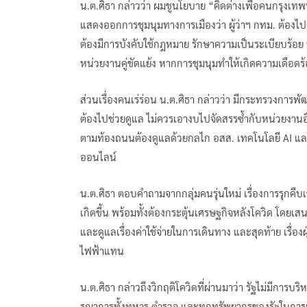
น.ต.ศิธา กล่าวว่า ผมชูนโยบาย “คิดต่างเพื่อคนกรุงเทพฯ”
แสดงออกการชุมนุมทางการเมืองว่า ผู้ว่าฯ กทม. ต้องไปด
ต้องมีการบังคับใช้กฎหมาย รักษาความเป็นระเบียบร้
หน่วยงานคู่ขัดแย้ง หากการชุมนุมทำให้เกิดความเดือดร้
ส่วนเรื่องคนเร่ร่อน น.ต.ศิธา กล่าวว่า มีกระทรวงการพั
ต้องไปช่วยดูแล ไม่ควรเอางบไปจัดสรรซ้ำกับหน่วยงานอื่
ตามท้องถนนต้องดูแลด้วยกลไก อสส. เทคโนโลยี AI แล
ออนไลน์
น.ต.ศิธา ตอบคำถามจากกลุ่มคนรุ่นใหม่ เรื่องการรุกคืบเ
เกิดขึ้น พร้อมทั้งต้องกระตุ้นเศรษฐกิจหลังโควิด โดยเส
และดูแลเรื่องค่าใช้จ่ายในการเดินทาง และสุดท้าย เรื่อ
ไฟฟ้าแทน
น.ต.ศิธา กล่าวถึงวิกฤติโควิดที่ผ่านมาว่า รัฐไม่มีการบ
รณาการทั้งทหาร ตำรวจ และทุกทรัพยากรของรัฐในการ