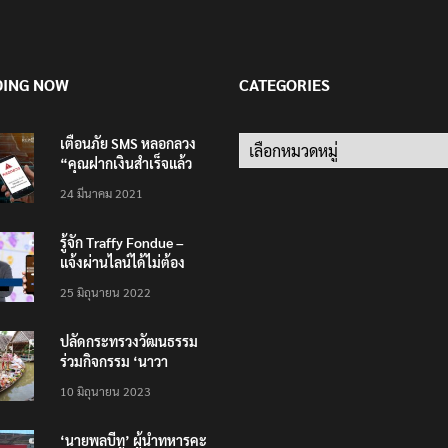
DING NOW
CATEGORIES
เตือนภัย SMS หลอกลวง
Categories
“คุณฝากเงินสำเร็จแล้ว
200,000 บาท”
24 มีนาคม 2021
รู้จัก Traffy Fondue –
แจ้งผ่านไลน์ได้ไม่ต้อง
โหลดแอพใหม่ – แจ้งได้
25 มิถุนายน 2022
ทั่วไทย ไม่ใช่แค่ในกรุง
ปลัดกระทรวงวัฒนธรรม
ร่วมกิจกรรม ‘นาวา
ภิกขาจาร’ แต่งชุดไทย
10 มิถุนายน 2023
ตักบาตรทางน้ำ
‘นายพลบีทู’ ผู้นำทหารคะ