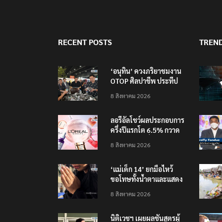
RECENT POSTS
TREN
‘อนุทิน’ ควงภริยาชมงาน
OTOP ศิลปาชีพ ประทีป
ไทยวันแรก
8 สิงหาคม 2026
ลอรีอัลโชว์ผลประกอบการ
ครึ่งปีแรกโต 6.5% กวาด
รายได้ 2.3 หมื่นล้านยูโร
8 สิงหาคม 2026
คว้าไลเซนส์ ‘กุชชี่’ 50 ปี
พร้อมส่ง 4 แบรนด์ใหม่บุก
‘แม่เด็ก 14’ ยกมือไหว้
ตลาดไทย
ขอโทษทั้งน้ำตาและแสดง
ความเสียใจกับครอบครัวผู้
8 สิงหาคม 2026
เสียชีวิต
นิติเวชฯ เผยผลชันสูตรผู้