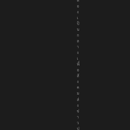
ต้
อ
ง
เ
ป็
น
ก
ล
า
ง
เ
พื่
อ
สั
ง
ค
ม
ส่
ง
ข่
า
ว
ป