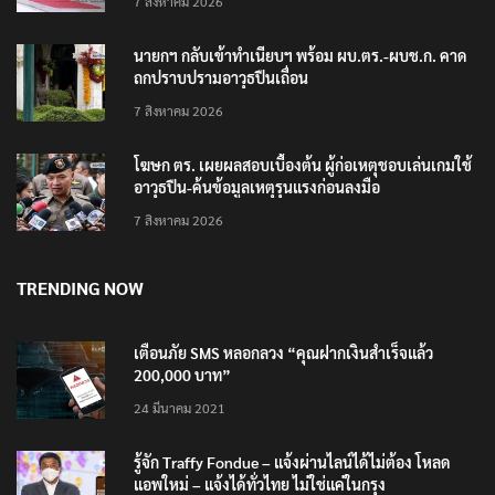
7 สิงหาคม 2026
นายกฯ กลับเข้าทำเนียบฯ พร้อม ผบ.ตร.-ผบช.ก. คาด
ถกปราบปรามอาวุธปืนเถื่อน
7 สิงหาคม 2026
โฆษก ตร. เผยผลสอบเบื้องต้น ผู้ก่อเหตุชอบเล่นเกมใช้
อาวุธปืน-ค้นข้อมูลเหตุรุนแรงก่อนลงมือ
7 สิงหาคม 2026
TRENDING NOW
เตือนภัย SMS หลอกลวง “คุณฝากเงินสำเร็จแล้ว
200,000 บาท”
24 มีนาคม 2021
รู้จัก Traffy Fondue – แจ้งผ่านไลน์ได้ไม่ต้อง โหลด
แอพใหม่ – แจ้งได้ทั่วไทย ไม่ใช่แค่ในกรุง