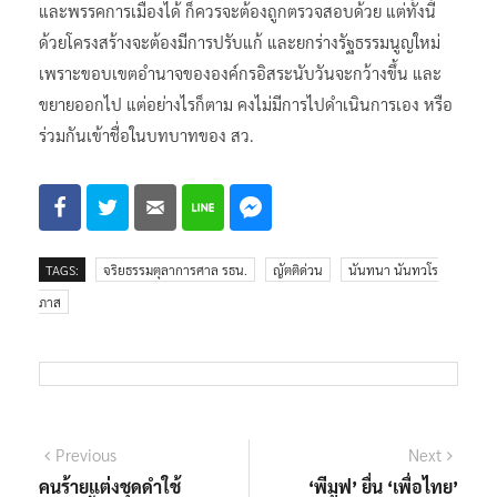
และพรรคการเมืองได้ ก็ควรจะต้องถูกตรวจสอบด้วย แต่ทั้งนี้
ด้วยโครงสร้างจะต้องมีการปรับแก้ และยกร่างรัฐธรรมนูญใหม่
เพราะขอบเขตอำนาจขององค์กรอิสระนับวันจะกว้างขึ้น และ
ขยายออกไป แต่อย่างไรก็ตาม คงไม่มีการไปดำเนินการเอง หรือ
ร่วมกันเข้าชื่อในบทบาทของ สว.
TAGS:
จริยธรรมตุลาการศาล รธน.
ญัตติด่วน
นันทนา นันทวโร
ภาส
แนะแนว
Previous
Next
Previous
Next
post:
post:
คนร้ายแต่งชุดดำใช้
‘พีมูฟ’ ยื่น ‘เพื่อไทย’