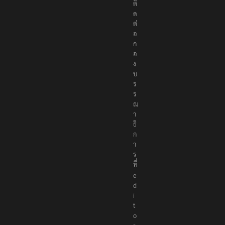
ติ
ด
ต่
อ
ก
อ
ง
บ
ร
ร
ณ
า
ธิ
ก
า
ร
ที่
e
d
i
t
o