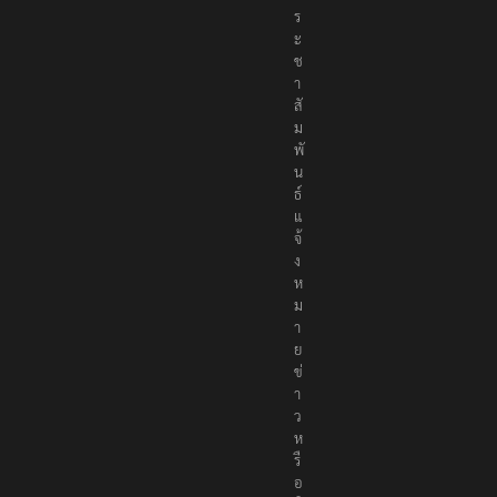
ร
ะ
ช
า
สั
ม
พั
น
ธ์
แ
จ้
ง
ห
ม
า
ย
ข่
า
ว
ห
รื
อ