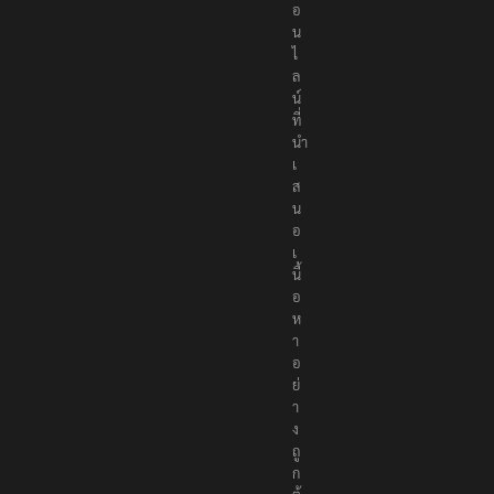
อ
น
ไ
ล
น์
ที่
นำ
เ
ส
น
อ
เ
นื้
อ
ห
า
อ
ย่
า
ง
ถู
ก