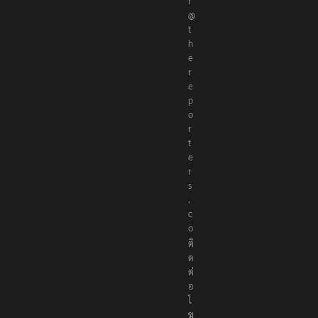
r
@
t
h
e
r
e
p
o
r
t
e
r
s
.
c
o
ติ
ด
ต่
อ
โ
ฆ