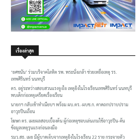
เรื่องล่าสุด
‘ยศชนัน’ ร่วมบริจาคโลหิต รพ. พระนั่งเกล้า ช่วยเหยื่อเหตุ รร.
เทพศิรินทร์ นนทบุรี
ตร. อยู่ระหว่างสอบสวนแรงจูงใจ เหตุยิงในโรงเรียนเทพศิรินทร์ นนทบุรี
พบเด็กก่อเหตุเครียดเรื่องเรียน
นายกฯ กลับเข้าทำเนียบฯ พร้อม ผบ.ตร.-ผบช.ก. คาดถกปราบปราม
อาวุธปืนเถื่อน
โฆษก ตร. เผยผลสอบเบื้องต้น ผู้ก่อเหตุชอบเล่นเกมใช้อาวุธปืน-ค้น
ข้อมูลเหตุรุนแรงก่อนลงมือ
รมว.สธ. เผย มีผู้บาดเจ็บจากเหตุยิงในโรงเรียน 22 ราย กระจายตัว