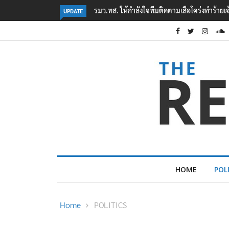
ทำร้ายเจ้าหน้าที่เขตฯห้วยขาแข้ง
‘ภาคประชาสังคม’ รวมตัวคัดค้าน ‘มิน ออง ไลง์’
UPDATE
ต้อนรับอาชญากร’
HOME
POL
Home
POLITICS