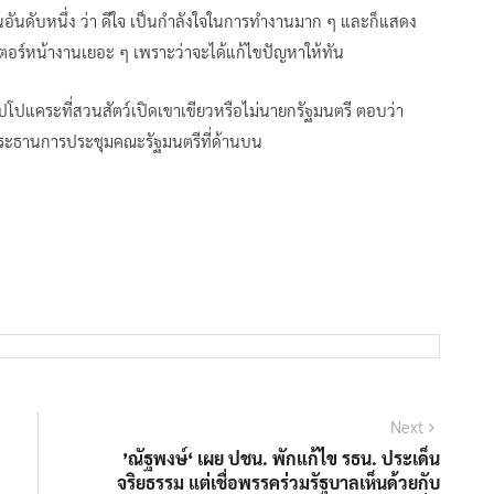
นอันดับหนึ่ง ว่า ดีใจ เป็นกำลังใจในการทำงานมาก ๆ และก็แสดง
อร์หน้างานเยอะ ๆ เพราะว่าจะได้แก้ไขปัญหาให้ทัน
ฮิปโปแคระที่สวนสัตว์เปิดเขาเขียวหรือไม่นายกรัฐมนตรี ตอบว่า
เป็นประธานการประชุมคณะรัฐมนตรีที่ด้านบน
Next
Next
post:
’ณัฐพงษ์‘ เผย ปชน. พักแก้ไข รธน. ประเด็น
จริยธรรม แต่เชื่อพรรคร่วมรัฐบาลเห็นด้วยกับ