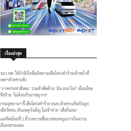
เรื่องล่าสุด
รมว.ทส. ให้กำลังใจทีมติดตามเสือโคร่งทำร้ายเจ้าหน้าที่
เขตฯห้วยขาแข้ง
‘ภาคประชาสังคม’ รวมตัวคัดค้าน ‘มิน ออง ไลง์’ เยือนไทย
ขึงป้าย ‘ไม่ต้อนรับอาชญากร’
กรมอุทยานฯ ชี้ เสือโคร่งทำร้าย จนท.ห้วยขาแข้งเป็นลูก
เสือวัยซน เป็นเหตุบังเอิญ ไม่เข้าข่าย ‘เสือกินคน’
แม่ทัพน้อยที่ 2 ย้ำบทบาทสื่อมวลชนหนุนภารกิจความ
มั่นคงชายแดน