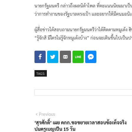
นายกรัฐมนตรี กล่าวถึงผลนิด้าโพล ที่คะแนนนิยมมาเป็
ว่าการทำงานของรัฐบาลตรงเป้า และอยากให้มีคนมอนิเต
ผู้สื่อข่าวได้สอบถามนายกรัฐมนตรีว่าได้ติดตามหมูเด้ง 
“รู้จักสิ มีใครไม่รู้จักหมูเด้งบ้าง” ก่อนจะเดินขึ้นไป
TAGS:
แนะแนว
Previous
Previous
post:
‘สุรศักดิ์’ เผย คกก.ขอขยายเวลาสอบข้อเท็จจริง
เรื่อง
ปมครูเบญเป็น 15 วัน