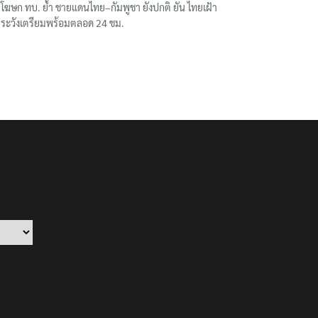
โฆษก ทบ. ย้ำ ชายแดนไทย–กัมพูชา ยังปกติ ยัน ไทยเฝ้า
ระวังเตรียมพร้อมตลอด 24 ชม.