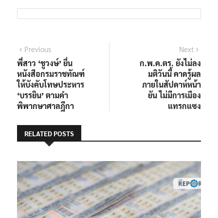
แนะแนว
Previous
Next
Previous
Next
post:
post:
พี่สาว ‘ชูวงษ์’ ยื่น
ก.พ.ค.ตร. ยังไม่ลง
เรื่อง
หนังสือกรมราชทัณฑ์
มติวันนี้ คาดรู้ผล
ให้บังคับโทษประหาร
ภายในสัปดาห์หน้า
‘บรรยิน’ ตามคำ
ยัน ไม่มีการเมือง
พิพากษาศาลฎีกา
แทรกแซง
RELATED POSTS