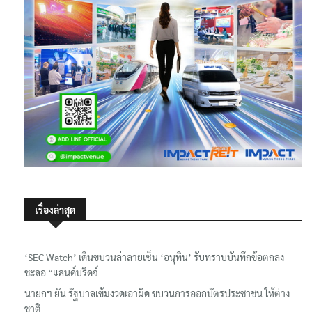
เรื่องล่าสุด
‘SEC Watch’ เดินขบวนล่าลายเซ็น ‘อนุทิน’ รับทราบบันทึกข้อตกลง
ชะลอ “แลนด์บริดจ์
นายกฯ ยัน รัฐบาลเข้มงวดเอาผิด ขบวนการออกบัตรประชาชน ให้ต่าง
ชาติ