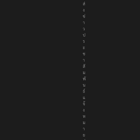
ส่
ง
ข่
า
ว
ป
ร
ะ
ช
า
สั
ม
พั
น
ธ์
แ
จ้
ง
ห
ม
า
ย