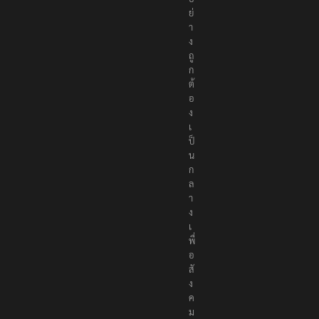
ย่
า
ง
ถู
ก
ต้
อ
ง
เ
ป็
น
ก
ล
า
ง
เ
พื่
อ
สั
ง
ค
ม