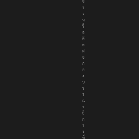
ข่
า
ว
ห
รื
อ
ติ
ด
ต่
อ
ก
อ
ง
บ
ร
ร
ณ
า
ธิ
ก
า
ร
ที่