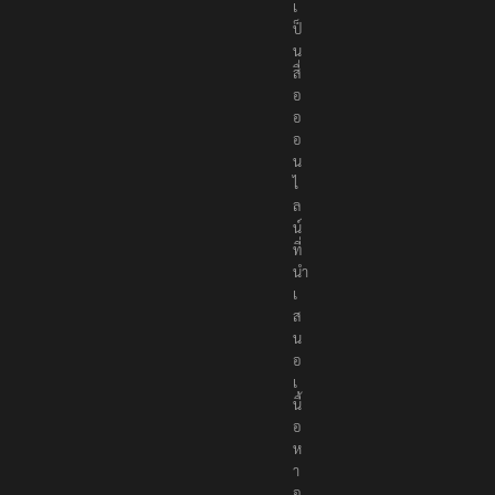
เ
ป็
น
สื่
อ
อ
อ
น
ไ
ล
น์
ที่
นำ
เ
ส
น
อ
เ
นื้
อ
ห
า
อ