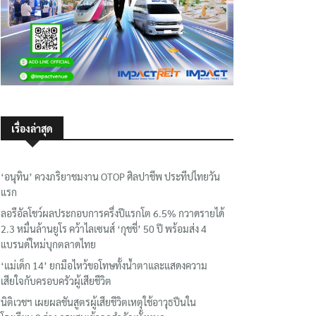
เรื่องล่าสุด
‘อนุทิน’ ควงภริยาชมงาน OTOP ศิลปาชีพ ประทีปไทยวัน
แรก
ลอรีอัลโชว์ผลประกอบการครึ่งปีแรกโต 6.5% กวาดรายได้
2.3 หมื่นล้านยูโร คว้าไลเซนส์ ‘กุชชี่’ 50 ปี พร้อมส่ง 4
แบรนด์ใหม่บุกตลาดไทย
‘แม่เด็ก 14’ ยกมือไหว้ขอโทษทั้งน้ำตาและแสดงความ
เสียใจกับครอบครัวผู้เสียชีวิต
นิติเวชฯ เผยผลชันสูตรผู้เสียชีวิตเหตุใช้อาวุธปืนใน