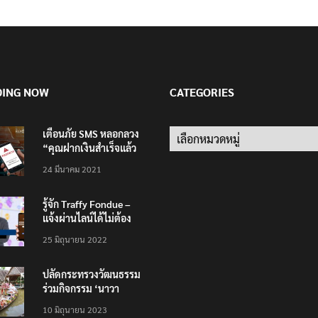
DING NOW
CATEGORIES
เตือนภัย SMS หลอกลวง
Categories
“คุณฝากเงินสำเร็จแล้ว
200,000 บาท”
24 มีนาคม 2021
รู้จัก Traffy Fondue –
แจ้งผ่านไลน์ได้ไม่ต้อง
โหลดแอพใหม่ – แจ้งได้
25 มิถุนายน 2022
ทั่วไทย ไม่ใช่แค่ในกรุง
ปลัดกระทรวงวัฒนธรรม
ร่วมกิจกรรม ‘นาวา
ภิกขาจาร’ แต่งชุดไทย
10 มิถุนายน 2023
ตักบาตรทางน้ำ