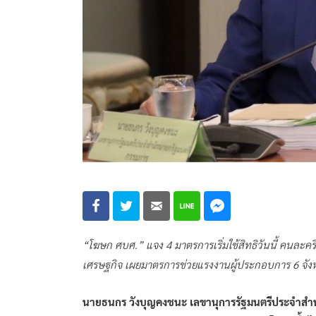
“โฆษก ศบศ.” แจง 4 มาตรการเริ่มใช้สิทธิวันนี้ คนละครึ่ง
เศรษฐกิจ เผยมาตรการช่วยแรงงานผู้ประกอบการ 6 จังห
นายธนกร วังบุญคงชนะ เลขานุการรัฐมนตรีประจำสำ