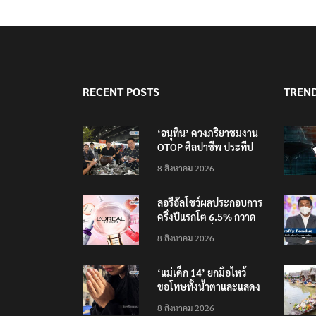
RECENT POSTS
TREN
‘อนุทิน’ ควงภริยาชมงาน
OTOP ศิลปาชีพ ประทีป
ไทยวันแรก
8 สิงหาคม 2026
ลอรีอัลโชว์ผลประกอบการ
ครึ่งปีแรกโต 6.5% กวาด
รายได้ 2.3 หมื่นล้านยูโร
8 สิงหาคม 2026
คว้าไลเซนส์ ‘กุชชี่’ 50 ปี
พร้อมส่ง 4 แบรนด์ใหม่บุก
‘แม่เด็ก 14’ ยกมือไหว้
ตลาดไทย
ขอโทษทั้งน้ำตาและแสดง
ความเสียใจกับครอบครัวผู้
8 สิงหาคม 2026
เสียชีวิต