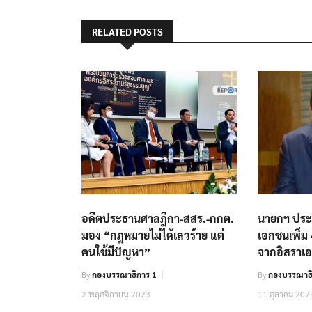
RELATED POSTS
อดีตประธานศาลฎีกา-สสร.-กกต.
นายกฯ ประ
มอง “กฎหมายไม่ได้เลวร้าย แต่
เอกชนเพิ่ม
คนใช้มีปัญหา”
จากอิสราเ
By
กองบรรณาธิการ 1
By
กองบรรณาธิ
2 พฤศจิกายน 2023
11 ตุลาคม 202