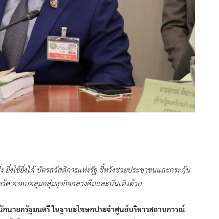
 ยิ่งใช้ยิ่งได้ บัตรสวัสดิการแห่งรัฐ ชี้หวังช่วยประชาชนและกระตุ้น
วัด ครอบคลุมกลุ่มธุรกิจกลางคืนและบันเทิงด้วย
นักนายกรัฐมนตรี ในฐานะโฆษกประจำศูนย์บริหารสถานการณ์