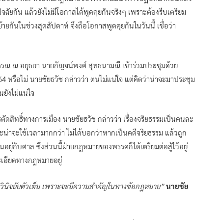
จฉัยกัน แล้วยังไม่มีโอกาสได้พูดคุยกันจริงๆ เพราะต้องรีบเตรียม
ยกันในช่วงสุดสัปดาห์ จึงถือโอกาสพูดคุยกันในวันนี้ เชื่อว่า
รรณ ณ อยุธยา นายกัญจน์พงศ์ สุทธนามณี เข้าร่วมประชุมด้วย
 64 หรือไม่ นายชัยธวัช กล่าวว่า ตนไม่แน่ใจ แต่คิดว่าน่าจะมาประชุม
ยังไม่แน่ใจ
ัดสิทธิ์ทางการเมือง นายชัยธวัช กล่าวว่า เรื่องจริยธรรมเป็นคนละ
ะน่าจะใช้เวลามากกว่า ไม่ได้บอกว่าหากเป็นคดีจริยธรรม แล้วถูก
นอยู่กับศาล ซึ่งส่วนนี้ฝ่ายกฎหมายของพรรคก็ได้เตรียมต่อสู้ไว้อยู่
ละเอียดทางกฎหมายอยู่
ดูคำวินิจฉัยตัวเต็ม เพราะจะมีความสำคัญในทางข้อกฎหมาย”
นายชัย