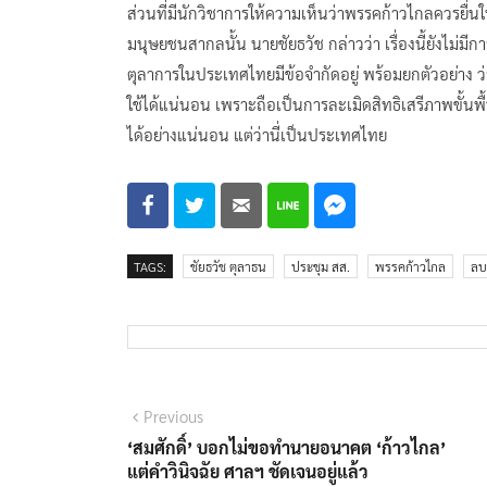
ส่วนที่มีนักวิชาการให้ความเห็นว่าพรรคก้าวไกลควรยื่น
มนุษยชนสากลนั้น นายชัยธวัช กล่าวว่า เรื่องนี้ยังไม
ตุลาการในประเทศไทยมีข้อจำกัดอยู่ พร้อมยกตัวอย่าง ว่า
ใช้ได้แน่นอน เพราะถือเป็นการละเมิดสิทธิเสรีภาพขั้
ได้อย่างแน่นอน แต่ว่านี่เป็นประเทศไทย
TAGS:
ชัยธวัช ตุลาธน
ประชุม สส.
พรรคก้าวไกล
ลบ
แนะแนว
Previous
Previous
post:
‘สมศักดิ์’ บอกไม่ขอทำนายอนาคต ‘ก้าวไกล’
เรื่อง
แต่คำวินิจฉัย ศาลฯ ชัดเจนอยู่แล้ว