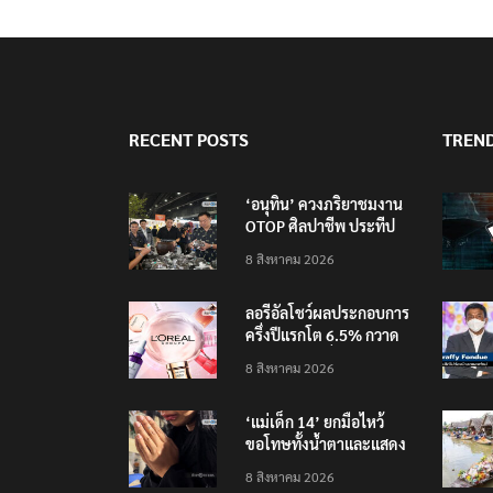
RECENT POSTS
TREN
‘อนุทิน’ ควงภริยาชมงาน
OTOP ศิลปาชีพ ประทีป
ไทยวันแรก
8 สิงหาคม 2026
ลอรีอัลโชว์ผลประกอบการ
ครึ่งปีแรกโต 6.5% กวาด
รายได้ 2.3 หมื่นล้านยูโร
8 สิงหาคม 2026
คว้าไลเซนส์ ‘กุชชี่’ 50 ปี
พร้อมส่ง 4 แบรนด์ใหม่บุก
‘แม่เด็ก 14’ ยกมือไหว้
ตลาดไทย
ขอโทษทั้งน้ำตาและแสดง
ความเสียใจกับครอบครัวผู้
8 สิงหาคม 2026
เสียชีวิต