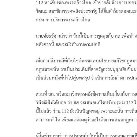
112 หาเสียงของพรรคก้าวไกล เข้าข่ายล้มล้างการปกครอง 
วัฒนะ สมาชิกพรรคพลังประชารัฐ ได้ยื่นคำร้องต่อคณะกร
กรรมการบริหารพรรคก้าวไกล
นายชัยธวัช กล่าวว่า วันนี้เป็นการพูดคุยกับ สส.เพื
หลังจากนี้ สส.จะยังทำงานตามปกติ
เมื่อถามถึงกรณีที่เว็บไซต์พรรค ลบนโยบายแก้ไขกฎหมา
กฎหมายเห็น ว่าเป็นประเด็นที่ศาลรัฐธรรมนูญหยิบขึ้นมาอยู่
เป็นส่วนหนึ่งที่นำไปสู่บทสรุป ว่าเป็นการล้มล้างการป
ส่วนที่ สส. หรือสมาชิกพรรคยังมีความเห็นเกี่ยวกับการแ
วินิจฉัยไม่ได้บอก ว่า สส.จะเสนอแก้ไขปรับปรุง ม.112 ไ
นี้ไปแล้ว ว่าม.112 ยังเป็นปัญหาอยู่ เพราะฉะนั้น การที
สามารถทำได้ เพียงแต่ต้องดูว่าอะไรคือการเสนอกฎหม
ผู้สื่อข่าวถามว่า การประชุมในวันนี้เป็นการระดมควา