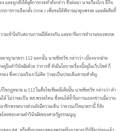
และถูกสั่งให้ยุติการกระทำดังกล่าว ซึ่งต่อมา นายเรืองไกร ลีกิจ
รการการเลือกตั้ง (กกต.) เพื่อขอให้พิจารณายุบพรรค และตัดสิทธิ์
่อทำความเข้าใจกับสถานการณ์ให้ตรงกัน และหารือการทำงานของพรรค
ยอาญามาตรา 112 ออกนั้น นายชัยธวัช กล่าวว่า เนื่องจากฝ่าย
ในคำวินิจฉัยด้วย ว่าการที่ ยังมีนโยบายเรื่องนี้อยู่ในเว็บไซต์ ก็
กครอง ซึ่งความจริงเราไม่คิด ว่าจะเป็นประเด็นสาระสำคัญ
ก้ไขกฎหมาย ม.112 ในสื่อโซเชียลมีเดียนั้น นายชัยธวัช กล่าวว่า คำ
ม่ได้ ไม่ว่าจะเป็น สส.พรรคไหน ซึ่งตนได้ย้ำในการแถลงข่าวเมื่อวาน
่สมาชิกพรรคบางส่วนยังมีความเห็น ว่าควรแก้ไขมาตรานี้ ก็ยัง
ายโดยชอบตามคำวินิจฉัยของศาลรัฐธรรมนูญ
มเห็นของ สส. หรือทีมกฎหมายของพรรคมีแนวทางปฏิบัติมาก่อนแล้ว