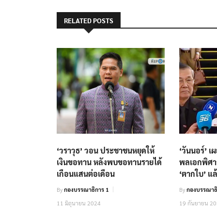
RELATED POSTS
‘วราวุธ’ วอน ประชาชนหยุดให้
‘วันนอร์’ เ
เงินขอทาน หลังพบขอทานรายได้
พลเอกพิศา
เกือนแสนต่อเดือน
‘ตากใบ’ แล
By
กองบรรณาธิการ 1
By
กองบรรณาธ
11 มิถุนายน 2024
19 กันยายน 2