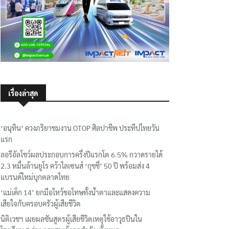
เรื่องล่าสุด
‘อนุทิน’ ควงภริยาชมงาน OTOP ศิลปาชีพ ประทีปไทยวัน
แรก
ลอรีอัลโชว์ผลประกอบการครึ่งปีแรกโต 6.5% กวาดรายได้
2.3 หมื่นล้านยูโร คว้าไลเซนส์ ‘กุชชี่’ 50 ปี พร้อมส่ง 4
แบรนด์ใหม่บุกตลาดไทย
‘แม่เด็ก 14’ ยกมือไหว้ขอโทษทั้งน้ำตาและแสดงความ
เสียใจกับครอบครัวผู้เสียชีวิต
นิติเวชฯ เผยผลชันสูตรผู้เสียชีวิตเหตุใช้อาวุธปืนใน