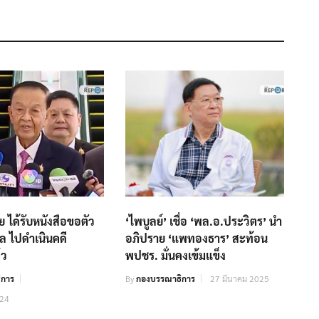
ผย ได้รับหนังสือขอตัว
‘ไพบูลย์’ เชื่อ ‘พล.อ.ประวิตร’ นำ
ล ไปดำเนินคดี
อภิปราย ‘แพทองธาร’ สะท้อน
้ว
พปชร. มั่นคงเข้มแข็ง
ิการ
By
กองบรรณาธิการ
27 มีนาคม 2025
024