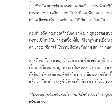
นายชัยธวัช กล่าวว่า ยังหรอก เพราะเมื่อวานเราฟังคำวินิ
การแถลงข่าวต่อสื่อมวลชน ในวันนี้ก่อนที่ทุกคนจะแยกย้า
สส.คงมีความเห็น และข้อเสนอให้ได้แลกเปลี่ยนกัน
ส่วนที่มีอดีต สส.พรรคก้าวไกล อาทิ น.ส.สุทธวรรณ สุบ
เพราะเป็นหนึ่งใน 44 รายชื่อ ที่ยื่นแก้ไขกฎหมายเมื่อ ปี
คณะกรรมาธิการ ไม่ใช่วาระที่จะคุยกับกลุ่ม สส. 44 คนตน
สำหรับข้อกังวลหากถูกร้องจริยธรรม ซึ่งอาจมีโทษถึงการต
เรื่องกับเรื่องถูกร้องยุบพรรค เป็นคนละกระบวนการ แล
ตัดสินว่าผิด จะต้องถูกตัดสิทธิ์ทางการเมืองตลอดชีวิต ขึ้
แล้ว เรายังคงต้องรอดูคำวินิจฉัยตัวเต็ม เพราะยังมีราย
“ไม่ว่าจะโดนร้องเรื่องอะไร ตอนนี้สิ่งที่เรารอ คือ รอ
ธวัช กล่าว