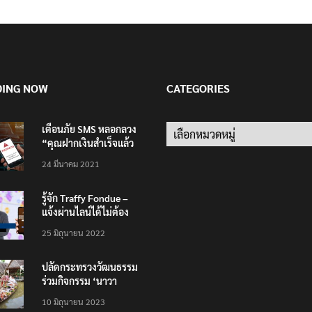
DING NOW
CATEGORIES
เตือนภัย SMS หลอกลวง
Categories
“คุณฝากเงินสำเร็จแล้ว
200,000 บาท”
24 มีนาคม 2021
รู้จัก Traffy Fondue –
แจ้งผ่านไลน์ได้ไม่ต้อง
โหลดแอพใหม่ – แจ้งได้
25 มิถุนายน 2022
ทั่วไทย ไม่ใช่แค่ในกรุง
ปลัดกระทรวงวัฒนธรรม
ร่วมกิจกรรม ‘นาวา
ภิกขาจาร’ แต่งชุดไทย
10 มิถุนายน 2023
ตักบาตรทางน้ำ