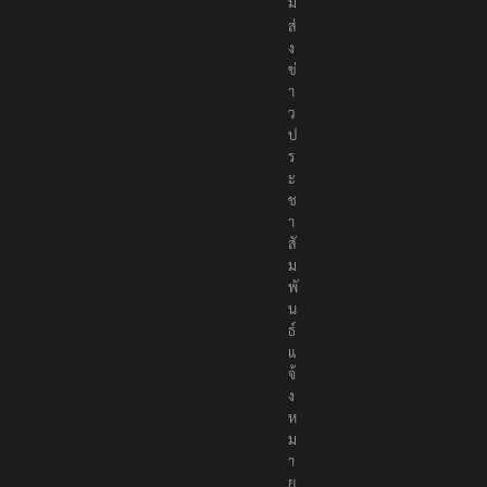
ม
ส่
ง
ข่
า
ว
ป
ร
ะ
ช
า
สั
ม
พั
น
ธ์
แ
จ้
ง
ห
ม
า
ย