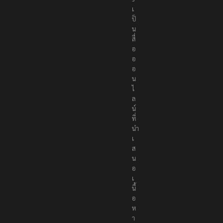
เ
ป็
น
สื่
อ
อ
อ
น
ไ
ล
น์
ที่
นำ
เ
ส
น
อ
เ
นื้
อ
ห
า