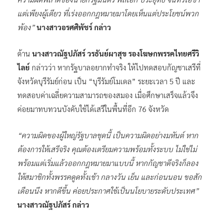
แต่เพียงผู้เดียว ที่เร่งออกกฎหมายมาโดยเห็นแต่ประโยชน์พวก
พ้อง”
นางสาวอรศศิพัชร์ กล่าว
ด้าน
นางสาวณัฐปภัสร์ วรธันย์ผาสุข รองโฆษกพรรคไทยศรีวิ
ไลย์
กล่าวว่า หากรัฐบาลอยากทำจริง ให้ไปทดสอบกัญชาเสรีที่
จังหวัดบุรีรัมย์ก่อน เป็น “บุรีรัมย์โมเดล” ระยะเวลา 5 ปี และ
ทดสอบค่าเฉลี่ยความสามารถของสมอง เมื่อศึกษาเสร็จแล้วจึง
ค่อยมาทบทวนบังคับใช้ได้เสรีในพื้นที่อีก 76 จังหวัด
“ความผิดของผู้ใหญ่รัฐบาลชุดนี้ เป็นความผิดอย่างมหันต์ หาก
ต้องการให้เสรีจริง คุณต้องเตรียมความพร้อมทั้งระบบ ไม่ใช่ไม่
พร้อมแต่เริ่มแล้วออกกฎหมายมาแบบนี้ หากกัญชาดีจริงก็ลอง
ให้สมาชิกทั้งพรรคดูดทั้งเช้า กลางวัน เย็น และก่อนนอน ขอสัก
เดือนนึง หากดีขึ้น ค่อยประกาศใช้เป็นนโยบายระดับประเทศ”
นางสาวณัฐปภัสร์ กล่าว