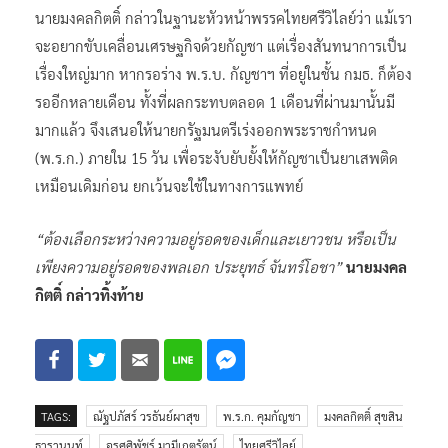
นายมงคลกิตติ์ กล่าวในฐานะหัวหน้าพรรคไทยศรีวิไลย์ว่า แม้เรา
จะอยากขับเคลื่อนเศรษฐกิจด้วยกัญชา แต่เรื่องสันทนาการเป็น
เรื่องใหญ่มาก หากรอร่าง พ.ร.บ. กัญชาฯ ที่อยู่ในชั้น กมธ. ก็ต้อง
รออีกหลายเดือน ทั้งที่ผลกระทบตลอด 1 เดือนที่ผ่านมานั้นมี
มากแล้ว จึงเสนอให้นายกรัฐมนตรีเร่งออกพระราชกำหนด
(พ.ร.ก.) ภายใน 15 วัน เพื่อระงับยับยั้งให้กัญชาเป็นยาเสพติด
เหมือนเดิมก่อน ยกเว้นจะใช้ในทางการแพทย์
“ต้องเลือกระหว่างความอยู่รอดของเด็กและเยาวชน หรือเป็น
เพียงความอยู่รอดของพลเอก ประยุทธ์ จันทร์โอชา”
นายมงคล
กิตติ์ กล่าวทิ้งท้าย
TAGS:
ณัฐปภัสร์ วรธันย์ผาสุข
พ.ร.ก. คุมกัญชา
มงคลกิตติ์ สุขสิน
ธารานนท์
อรศศิพัชร์ มามีเกตุรัตน์
ไทยศรีวิไลย์