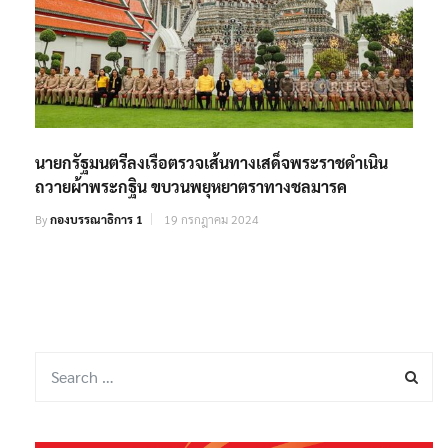
นายกรัฐมนตรีลงเรือตรวจเส้นทางเสด็จพระราชดำเนิน
ถวายผ้าพระกฐิน ขบวนพยุหยาตราทางชลมารค
By
กองบรรณาธิการ 1
19 กรกฎาคม 2024