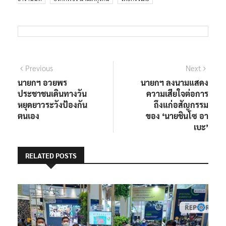
แนะแนว
Previous
Next
Previous
Next
post:
post:
นายกฯ อวยพร
นายกฯ ลงนามแสดง
เรื่อง
ประชาชนเดินทางวัน
ความเสียใจต่อการ
หยุดยาวระวังป้องกัน
ถึงแก่อสัญกรรม
ตนเอง
ของ ‘นายชินโซ อา
เบะ’
RELATED POSTS