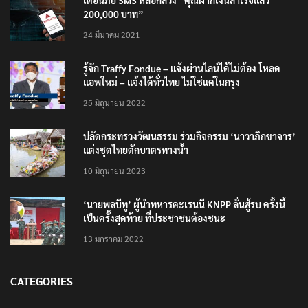
เตือนภัย SMS หลอกลวง “คุณฝากเงินสำเร็จแล้ว
200,000 บาท”
24 มีนาคม 2021
รู้จัก Traffy Fondue – แจ้งผ่านไลน์ได้ไม่ต้อง โหลด
แอพใหม่ – แจ้งได้ทั่วไทย ไม่ใช่แค่ในกรุง
25 มิถุนายน 2022
ปลัดกระทรวงวัฒนธรรม ร่วมกิจกรรม ‘นาวาภิกขาจาร’
แต่งชุดไทยตักบาตรทางน้ำ
10 มิถุนายน 2023
‘นายพลบีทู’ ผู้นำทหารคะเรนนี KNPP ลั่นสู้รบ ครั้งนี้
เป็นครั้งสุดท้าย ที่ประชาชนต้องชนะ
13 มกราคม 2022
CATEGORIES