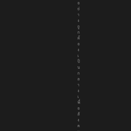
อ
ย่
า
ง
ถู
ก
ต้
อ
ง
เ
ป็
น
ก
ล
า
ง
เ
พื่
อ
สั
ง
ค