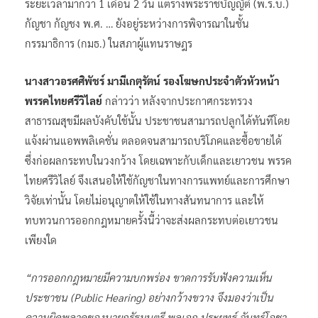
ระยะเวลามากว่า 1 เดือน 2 วัน แต่ร่างพระราชบัญญัติ (พ.ร.บ.)
กัญชา กัญชง พ.ศ. … ยังอยู่ระหว่างการพิจารณาในชั้น
กรรมาธิการ (กมธ.) ในสภาผู้แทนราษฎร
นางสาวอรศศิพัชร์ มามีเกตุรัตน์ รองโฆษกประจำตัวหัวหน้า
พรรคไทยศรีวิไลย์
กล่าวว่า หลังจากประกาศกระทรวง
สาธารณสุขมีผลบังคับใช้นั้น ประชาชนสามารถปลูกได้ทันทีโดย
แจ้งผ่านแอพพลิเคชั่น ตลอดจนสามารถบริโภคและซื้อขายได้
ซึ่งก่อผลกระทบในวงกว้าง โดยเฉพาะกับเด็กและเยาวชน พรรค
ไทยศรีวิไลย์ จึงเสนอให้ใช้กัญชาในทางการแพทย์และการศึกษา
วิจัยเท่านั้น โดยไม่อนุญาตให้ใช้ในทางสันทนาการ และให้
ทบทวนการออกกฎหมายครั้งนี้ว่าจะส่งผลกระทบต่อเยาวชน
เพียงใด
“การออกกฎหมายมีความบกพร่อง ขาดการรับฟังความเห็น
ประชาชน (Public Hearing) อย่างกว้างขวาง จึงมองว่าเป็น
ความผิดพลาดของนายกรัฐมนตรี พลเอก ประยุทธ์ จันทร์โอชา