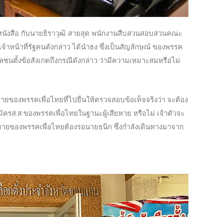
ยื่นหนังสือ กับนายธิราวุฒิ สายสุด พนักงานสืบสวนสอบสวนคณะ
้าหน้าที่รัฐคนดังกล่าว ได้นำธง ซึ่งเป็นสัญลักษณ์ ของพรรค
วลชนตั้งข้อสังเกตถึงกรณีดังกล่าว ว่ามีความเหมาะสมหรือไม่
ายของพรรคเพื่อไทยที่ไปยื่นให้ตรวจสอบข้อเท็จจริงว่า จะต้อง
ัครส.ส.ของพรรคเพื่อไทยในฐานะผู้เสียหาย หรือไม่ เจ้าตัวจะ
หมายของพรรคเพื่อไทยต้องรอนายธนิก ซึ่งกำลังเดินทางมาจาก