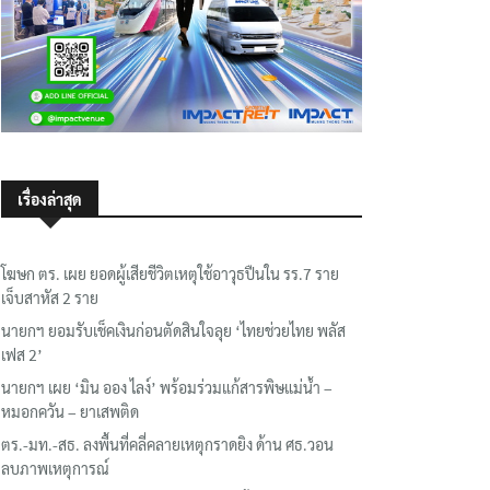
เรื่องล่าสุด
โฆษก ตร. เผย ยอดผู้เสียชีวิตเหตุใช้อาวุธปืนใน รร.7 ราย
เจ็บสาหัส 2 ราย
นายกฯ ยอมรับเช็คเงินก่อนตัดสินใจลุย ‘ไทยช่วยไทย พลัส
เฟส 2’
นายกฯ เผย ‘มิน ออง ไลง์’ พร้อมร่วมแก้สารพิษแม่น้ำ –
หมอกควัน – ยาเสพติด
ตร.-มท.-สธ. ลงพื้นที่คลี่คลายเหตุกราดยิง ด้าน ศธ.วอน
ลบภาพเหตุการณ์