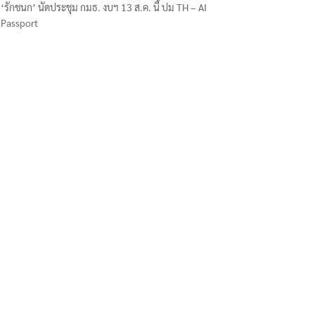
‘รักชนก’ นัดประชุม กมธ. งบฯ 13 ส.ค. นี้ ปม TH – AI
Passport