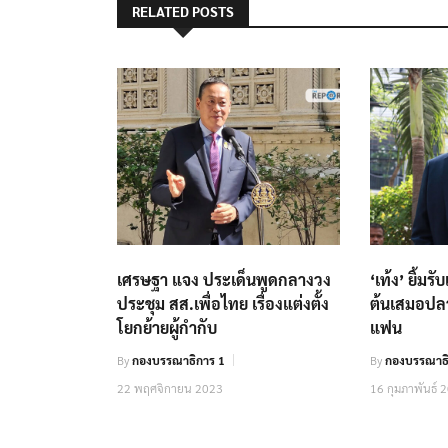
RELATED POSTS
เศรษฐา​ แจง ประเด็นพูดกลางวง
‘เท้ง’ ยิ้มรั
ประชุม สส.เพื่อไทย​ เรื่องแต่งตั้ง
ต้นเสมอปลาย
โยกย้ายผู้กำกับ​
แฟน
By
กองบรรณาธิการ 1
By
กองบรรณาธ
22 พฤศจิกายน 2023
16 กุมภาพันธ์ 