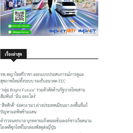
เรื่องล่าสุด
รพ.พญาไทศรีราชา ออกแบบประสบการณ์การดูแล
สุขภาพใหม่ทั้งระบบ รองรับอนาคต EEC
‘กลุ่ม Bright Future’ รวมตัวคัดค้านรัฐบาลไทยสาน
สัมพันธ์ ‘มิน ออง ไลง์’
‘สีหศักดิ์’ จ่อควง รมว.ต่างประเทศเมียนมา ลงพื้นที่แก้
ปัญหามลพิษข้ามแดน
ตำรวจนครบาล บุกทลายแก๊งคอลเซ็นเตอร์ชาวเวียดนาม
โยงคดีซุกไอซ์ในกล่องพัสดุส่งญี่ปุ่น