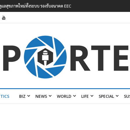
สานสัมพันธ์ ‘มิน ออง ไลง์’
ITICS
BIZ
NEWS
WORLD
LIFE
SPECIAL
SU