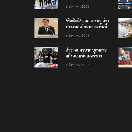
สัมพันธ์ ‘มิน ออง ไลง์’
6 สิงหาคม 2026
‘สีหศักดิ์’ จ่อควง รมว.ต่าง
ประเทศเมียนมา ลงพื้นที่
แก้ปัญหามลพิษข้ามแดน
6 สิงหาคม 2026
ตำรวจนครบาล บุกทลาย
แก๊งคอลเซ็นเตอร์ชาว
เวียดนาม โยงคดีซุกไอซ์
6 สิงหาคม 2026
ในกล่องพัสดุส่งญี่ปุ่น