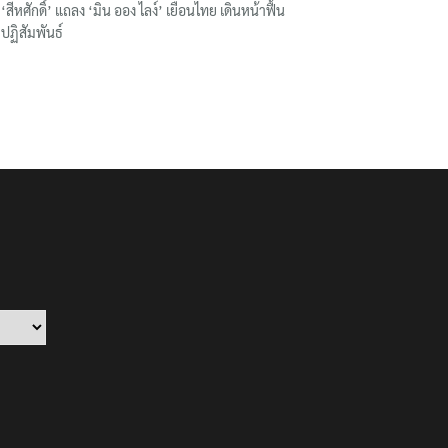
‘สีหศักดิ์’ แถลง ‘มิน ออง ไลง์’ เยือนไทย เดินหน้าฟื้น
ปฏิสัมพันธ์