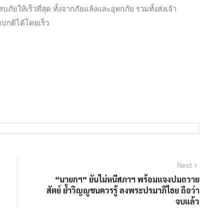
บภัยให้เร็วที่สุด ทั้งจากภัยแล้งและอุทกภัย รวมทั้งส่งเจ้า
ามปกติได้โดยเร็ว
Next
“นายกฯ” ยันไม่หนีสภาฯ พร้อมแจงปมถวาย
สัตย์ ย้ำวิญญูชนควรรู้ ลงพระปรมาภิไธย ถือว่า
จบแล้ว