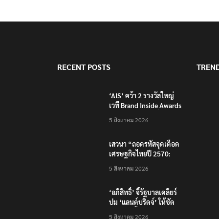
RECENT POSTS
TREN
‘AIS’ คว้า 2 รางวัลใหญ่
เวที Brand Inside Awards
2026 ชูความสำเร็จพัฒนา
5 สิงหาคม 2026
โครงสร้างพื้นฐานดิจิทัล
และบุคลากรยุค AI
เสวนา “ถอดรหัสจุดเดือด
เศรษฐกิจไทยปี 2570:
เศรษฐกิจโลกผันผวน…
5 สิงหาคม 2026
ธุรกิจไทยจะรับมือ
อย่างไร?”
‘อภิสิทธิ์’ จี้รัฐบาลเคลียร์
ปม ‘แลนด์บริดจ์’ ให้ชัด
หลังคลังชี้ไม่คุ้มค่า
5 สิงหาคม 2026