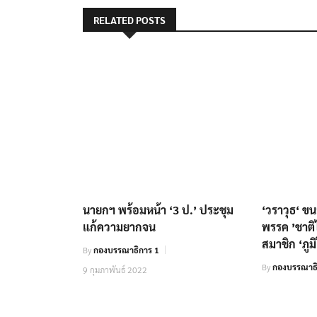
RELATED POSTS
นายกฯ พร้อมหน้า ‘3 ป.’ ประชุม
‘วราวุธ‘ ข
แก้ความยากจน
พรรค ’ชาติ
สมาชิก ‘ภูม
By
กองบรรณาธิการ 1
By
กองบรรณาธ
9 กุมภาพันธ์ 2022