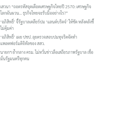
เสวนา “ถอดรหัสจุดเดือดเศรษฐกิจไทยปี 2570: เศรษฐกิจ
โลกผันผวน… ธุรกิจไทยจะรับมืออย่างไร?”
‘อภิสิทธิ์’ จี้รัฐบาลเคลียร์ปม ‘แลนด์บริดจ์’ ให้ชัด หลังคลังชี้
ไม่คุ้มค่า
‘อภิสิทธิ์’ เผย ปชป. ลุยตรวจสอบปมทุจริตจัดทำ
แพลตฟอร์มดิจิทัลของ สสว.
นายกฯ ย้ำกลาง ครม. ไม่หวั่นข่าวลือเสถียรภาพรัฐบาล เชื่อ
มั่นรัฐมนตรีทุกคน