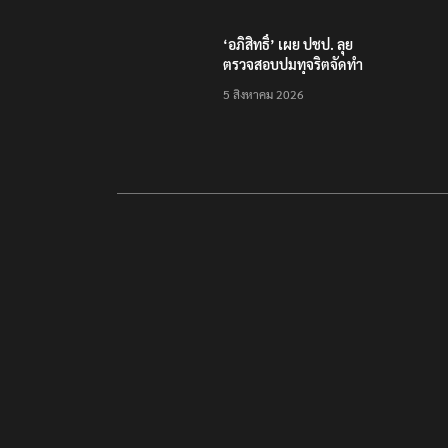
‘อภิสิทธิ์’ เผย ปชป. ลุย
ตรวจสอบปมทุจริตจัดทำ
แพลตฟอร์มดิจิทัลของ
5 สิงหาคม 2026
สสว.