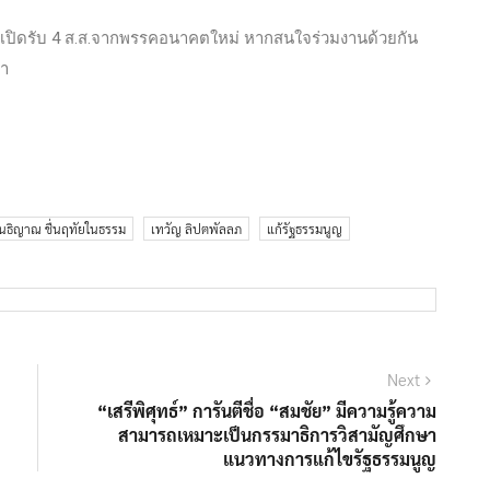
มเปิดรับ 4 ส.ส.จากพรรคอนาคตใหม่ หากสนใจร่วมงานด้วยกัน
ภา
นธิญาณ ชื่นฤทัยในธรรม
เทวัญ ลิปตพัลลภ
แก้รัฐธรรมนูญ
Next
“เสรีพิศุทธ์” การันตีชื่อ “สมชัย” มีความรู้ความ
สามารถเหมาะเป็นกรรมาธิการวิสามัญศึกษา
แนวทางการแก้ไขรัฐธรรมนูญ