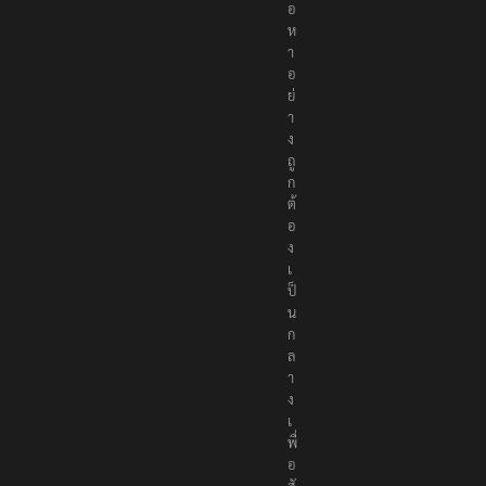
อ
ห
า
อ
ย่
า
ง
ถู
ก
ต้
อ
ง
เ
ป็
น
ก
ล
า
ง
เ
พื่
อ
สั