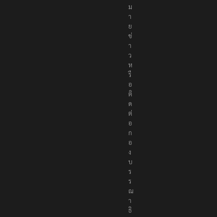
ม
า
ย
ข่
า
ว
ห
รื
อ
ติ
ด
ต่
อ
ก
อ
ง
บ
ร
ร
ณ
า
ธิ