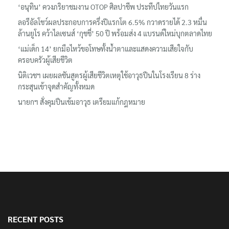
‘อนุทิน’ ควงภริยาชมงาน OTOP ศิลปาชีพ ประทีปไทยวันแรก
ลอรีอัลโชว์ผลประกอบการครึ่งปีแรกโต 6.5% กวาดรายได้ 2.3 หมื่น
ล้านยูโร คว้าไลเซนส์ ‘กุชชี่’ 50 ปี พร้อมส่ง 4 แบรนด์ใหม่บุกตลาดไทย
‘แม่เด็ก 14’ ยกมือไหว้ขอโทษทั้งน้ำตาและแสดงความเสียใจกับ
ครอบครัวผู้เสียชีวิต
นิติเวชฯ เผยผลชันสูตรผู้เสียชีวิตเหตุใช้อาวุธปืนในโรงเรียน 8 ร่าง
กระสุนเข้าจุดสำคัญทั้งหมด
นายกฯ สั่งคุมปืนเข้มอาวุธ เตรียมแก้กฎหมาย
RECENT POSTS