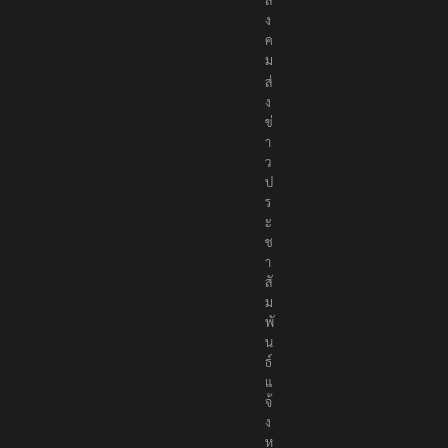
ง
ค
ม
ส่
ง
ข่
า
ว
ป
ร
ะ
ช
า
สั
ม
พั
น
ธ์
แ
จ้
ง
ห