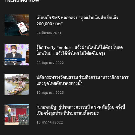
เตือนภัย SMS หลอกลวง “คุณฝากเงินสำเร็จแล้ว
200,000 บาท”
24 มีนาคม 2021
รู้จัก Traffy Fondue – แจ้งผ่านไลน์ได้ไม่ต้อง โหลด
แอพใหม่ – แจ้งได้ทั่วไทย ไม่ใช่แค่ในกรุง
25 มิถุนายน 2022
ปลัดกระทรวงวัฒนธรรม ร่วมกิจกรรม ‘นาวาภิกขาจาร’
แต่งชุดไทยตักบาตรทางน้ำ
10 มิถุนายน 2023
‘นายพลบีทู’ ผู้นำทหารคะเรนนี KNPP ลั่นสู้รบ ครั้งนี้
เป็นครั้งสุดท้าย ที่ประชาชนต้องชนะ
13 มกราคม 2022