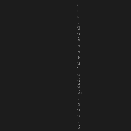
e
r
s
เ
ป็
น
สื่
อ
อ
อ
น
ไ
ล
น์
ที่
นำ
เ
ส
น
อ
เ
นื้