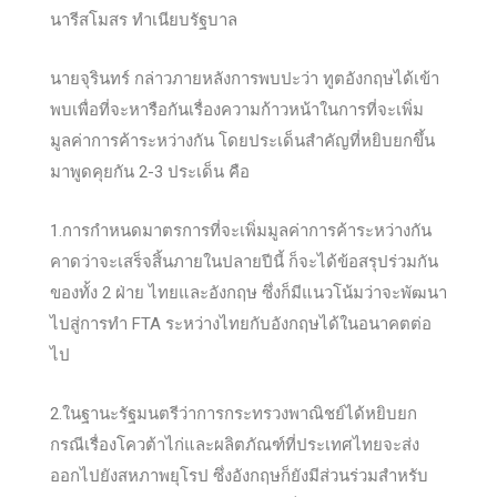
นารีสโมสร ทําเนียบรัฐบาล
นายจุรินทร์ กล่าวภายหลังการพบปะว่า ทูตอังกฤษได้เข้า
พบเพื่อที่จะหารือกันเรื่องความก้าวหน้าในการที่จะเพิ่ม
มูลค่าการค้าระหว่างกัน โดยประเด็นสำคัญที่หยิบยกขึ้น
มาพูดคุยกัน 2-3 ประเด็น คือ
1.การกำหนดมาตรการที่จะเพิ่มมูลค่าการค้าระหว่างกัน
คาดว่าจะเสร็จสิ้นภายในปลายปีนี้ ก็จะได้ข้อสรุปร่วมกัน
ของทั้ง 2 ฝ่าย ไทยและอังกฤษ ซึ่งก็มีแนวโน้มว่าจะพัฒนา
ไปสู่การทำ FTA ระหว่างไทยกับอังกฤษได้ในอนาคตต่อ
ไป
2.ในฐานะรัฐมนตรีว่าการกระทรวงพาณิชย์ได้หยิบยก
กรณีเรื่องโควต้าไก่และผลิตภัณฑ์ที่ประเทศไทยจะส่ง
ออกไปยังสหภาพยุโรป ซึ่งอังกฤษก็ยังมีส่วนร่วมสำหรับ