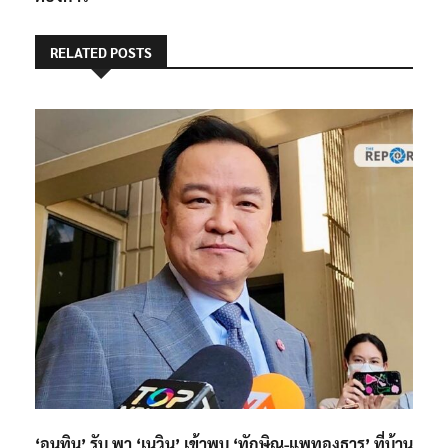
RELATED POSTS
‘อนุทิน’ รับ พา ‘เนวิน’ เข้าพบ ‘ทักษิณ-แพทองธาร’ ที่บ้าน