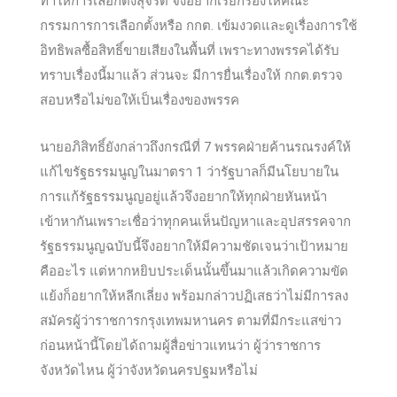
ทำให้การเลือกตั้งสุจริต จึงอยากเรียกร้องให้คณะ
กรรมการการเลือกตั้งหรือ กกต. เข้มงวดและดูเรื่องการใช้
อิทธิพลซื้อสิทธิ์ขายเสียงในพื้นที่ เพราะทางพรรคได้รับ
ทราบเรื่องนี้มาแล้ว ส่วนจะ มีการยื่นเรื่องให้ กกต.ตรวจ
สอบหรือไม่ขอให้เป็นเรื่องของพรรค
นายอภิสิทธิ์ยังกล่าวถึงกรณีที่ 7 พรรคฝ่ายค้านรณรงค์ให้
แก้ไขรัฐธรรมนูญในมาตรา 1 ว่ารัฐบาลก็มีนโยบายใน
การแก้รัฐธรรมนูญอยู่แล้วจึงอยากให้ทุกฝ่ายหันหน้า
เข้าหากันเพราะเชื่อว่าทุกคนเห็นปัญหาและอุปสรรคจาก
รัฐธรรมนูญฉบับนี้จึงอยากให้มีความชัดเจนว่าเป้าหมาย
คืออะไร แต่หากหยิบประเด็นนั้นขึ้นมาแล้วเกิดความขัด
แย้งก็อยากให้หลีกเลี่ยง พร้อมกล่าวปฏิเสธว่าไม่มีการลง
สมัครผู้ว่าราชการกรุงเทพมหานคร ตามที่มีกระแสข่าว
ก่อนหน้านี้โดยได้ถามผู้สื่อข่าวแทนว่า ผู้ว่าราชการ
จังหวัดไหน ผู้ว่าจังหวัดนครปฐมหรือไม่