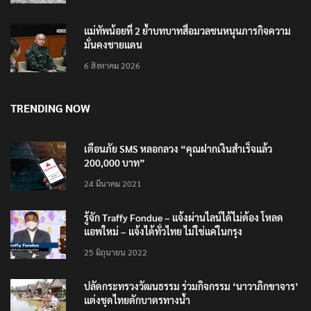
แม่ทัพน้อยที่ 2 ย้ำบทบาทสื่อมวลชนหนุนภารกิจความ
มั่นคงชายแดน
6 สิงหาคม 2026
TRENDING NOW
เตือนภัย SMS หลอกลวง “คุณฝากเงินสำเร็จแล้ว
200,000 บาท”
24 มีนาคม 2021
รู้จัก Traffy Fondue – แจ้งผ่านไลน์ได้ไม่ต้อง โหลด
แอพใหม่ – แจ้งได้ทั่วไทย ไม่ใช่แค่ในกรุง
25 มิถุนายน 2022
ปลัดกระทรวงวัฒนธรรม ร่วมกิจกรรม ‘นาวาภิกขาจาร’
แต่งชุดไทยตักบาตรทางน้ำ