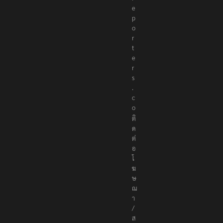
e
p
o
r
t
e
r
s
.
c
o
ติ
ด
ต่
อ
โ
ฆ
ษ
ณ
า
/
ส