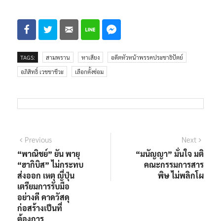
TAGS:
สามพราน
หาเสียง
อดีตหัวหน้าพรรคประชาธิปัตย์
อภิสิทธิ์ เวชชาชีวะ
เลือกตั้งซ่อม
Previous
Next
“พาณิชย์” ยัน พายุ
“มนัญญา” มั่นใจ มติ
“ฮากิบิส” ไม่กระทบ
คณะกรรมการสาร
ส่งออก เหตุ ญี่ปุ่น
พิษ ไม่พลิกโผ
เตรียมการรับมือ
อย่างดี คาดวัสดุ
ก่อสร้างเป็นที่
ต้องการ