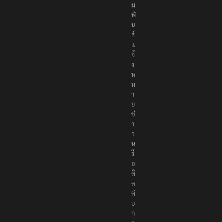
ม
พั
น
ธ์
แ
จ้
ง
ห
ม
า
ย
ข่
า
ว
ห
รื
อ
ติ
ด
ต่
อ
ก