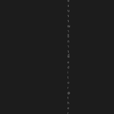
อ
ง
บ
ร
ร
ณ
า
ธิ
ก
า
ร
ที่
e
d
i
t
o
r
@
t
h
e
r