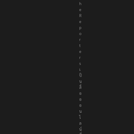
h
e
R
e
p
o
r
t
e
r
s
เ
ป็
น
สื่
อ
อ
อ
น
ไ
ล
น์