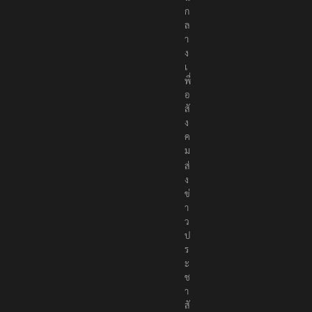
ก
ล
า
ง
เ
พื่
อ
สั
ง
ค
ม
ส่
ง
ข่
า
ว
ป
ร
ะ
ช
า
สั