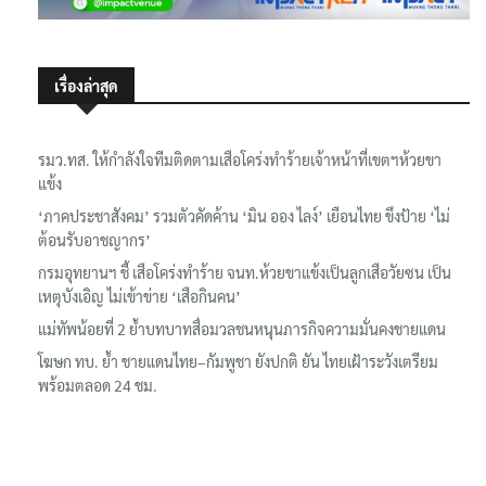
เรื่องล่าสุด
รมว.ทส. ให้กำลังใจทีมติดตามเสือโคร่งทำร้ายเจ้าหน้าที่เขตฯห้วยขา
แข้ง
‘ภาคประชาสังคม’ รวมตัวคัดค้าน ‘มิน ออง ไลง์’ เยือนไทย ขึงป้าย ‘ไม่
ต้อนรับอาชญากร’
กรมอุทยานฯ ชี้ เสือโคร่งทำร้าย จนท.ห้วยขาแข้งเป็นลูกเสือวัยซน เป็น
เหตุบังเอิญ ไม่เข้าข่าย ‘เสือกินคน’
แม่ทัพน้อยที่ 2 ย้ำบทบาทสื่อมวลชนหนุนภารกิจความมั่นคงชายแดน
โฆษก ทบ. ย้ำ ชายแดนไทย–กัมพูชา ยังปกติ ยัน ไทยเฝ้าระวังเตรียม
พร้อมตลอด 24 ชม.