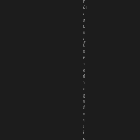
ที่
นำ
เ
ส
น
อ
เ
นื้
อ
ห
า
อ
ย่
า
ง
ถู
ก
ต้
อ
ง
เ
ป็
น