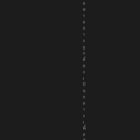
อ
ห
า
อ
ย่
า
ง
ถู
ก
ต้
อ
ง
เ
ป็
น
ก
ล
า
ง
เ
พื่
อ