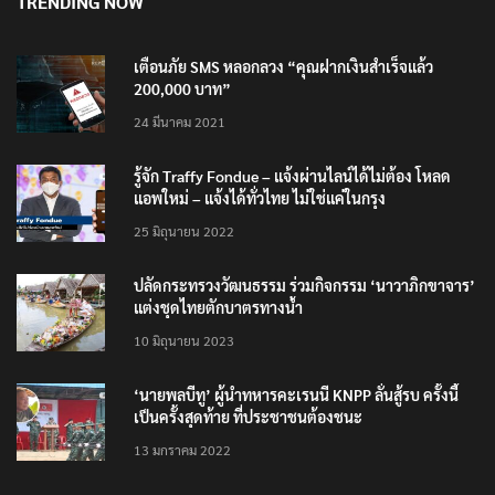
TRENDING NOW
เตือนภัย SMS หลอกลวง “คุณฝากเงินสำเร็จแล้ว
200,000 บาท”
24 มีนาคม 2021
รู้จัก Traffy Fondue – แจ้งผ่านไลน์ได้ไม่ต้อง โหลด
แอพใหม่ – แจ้งได้ทั่วไทย ไม่ใช่แค่ในกรุง
25 มิถุนายน 2022
ปลัดกระทรวงวัฒนธรรม ร่วมกิจกรรม ‘นาวาภิกขาจาร’
แต่งชุดไทยตักบาตรทางน้ำ
10 มิถุนายน 2023
‘นายพลบีทู’ ผู้นำทหารคะเรนนี KNPP ลั่นสู้รบ ครั้งนี้
เป็นครั้งสุดท้าย ที่ประชาชนต้องชนะ
13 มกราคม 2022