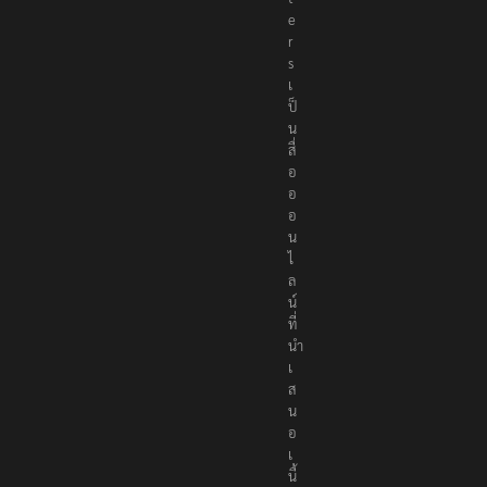
e
r
s
เ
ป็
น
สื่
อ
อ
อ
น
ไ
ล
น์
ที่
นำ
เ
ส
น
อ
เ
นื้