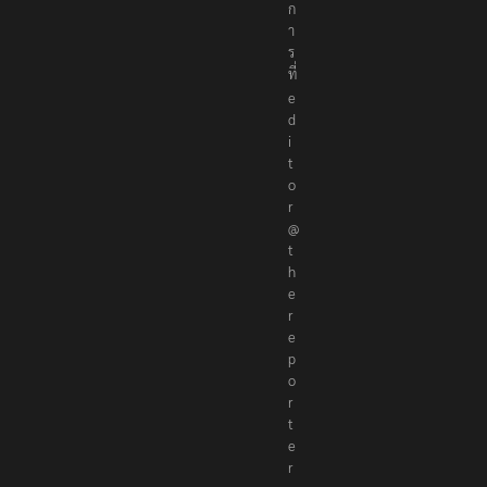
ก
า
ร
ที่
e
d
i
t
o
r
@
t
h
e
r
e
p
o
r
t
e
r