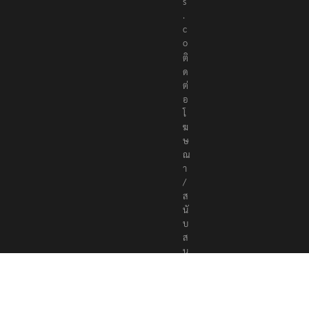
s
.
c
o
ติ
ด
ต่
อ
โ
ฆ
ษ
ณ
า
/
ส
นั
บ
ส
นุ
น
a
d
v