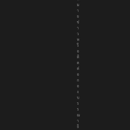
ม
า
ย
ข่
า
ว
ห
รื
อ
ติ
ด
ต่
อ
ก
อ
ง
บ
ร
ร
ณ
า
ธิ