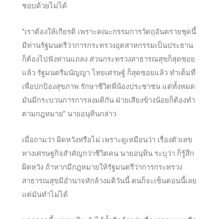
ชอบด้วยไม่ได้
“เราต้องให้เกียรติ เพราะคณะกรรมการวัตถุอันตรายชุดนี้
มีท่านรัฐมนตรีว่าการกระทรวงอุตสาหกรรมเป็นประธาน
ก็ต้องไปฟังท่านแถลง ส่วนกระทรวงสาธารณสุขก็สุดซอย
แล้ว รัฐมนตรีมนัญญา ไทยเศรษฐ์ ก็สุดซอยแล้ว ทำเต็มที่
เพื่อปกป้องสุขภาพ รักษาชีวิตพี่น้องประชาชน แต่ทั้งหมด
มันมีกระบวนการการลงมติกัน ฝ่ายเสียงข้างน้อยก็ต้องทำ
ตามกฎหมาย” นายอนุทินกล่าว
เมื่อถามว่า ผิดหวังหรือไม่ เพราะดูเหมือนว่า เรื่องตัวเลข
ทางเศรษฐกิจสำคัญกว่าชีวิตคน นายอนุทิน ระบุว่า ก็รู้สึก
ผิดหวัง ถ้าหากมีกฎหมายให้รัฐมนตรีว่าการกระทรวง
สาธารณสุขมีอำนาจหักล้างมติวันนี้ ตนก็จะเซ็นตอนนี้เลย
แต่มันทำไม่ได้