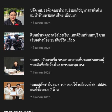
ปลัด ทส. จ่อตั้งคณะทำงานร่วมแก้ปัญหาสารพิษใน
แม่น้ำข้ามพรมแดนไทย-เมียนมา
7 สิงหาคม 2026
คืบหน้าเหตุกราดยิงโรงเรียนเทพศิรินทร์ นนทบุรี บาด
เจ็บอย่างน้อย 15 เสียชีวิตแล้ว 5
7 สิงหาคม 2026
‘ภคมน’ จับตาหวั่น ‘สรณ’ ลงนามเห็นชอบประกาศผู้
ชนะจัดซื้อจัดจ้างโครงการกองทุน USO
7 สิงหาคม 2026
‘หมอสุภัทร’ ยื่น กมธ.งบฯ สอบใช้งบอีเวนต์ สธ.-สปสช.
แฉcใช้งบกว่า 7 ล้าน
7 สิงหาคม 2026