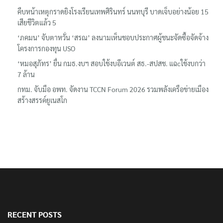
คืบหน้าเหตุกราดยิงโรงเรียนเทพศิรินทร์ นนทบุรี บาดเจ็บอย่างน้อย 15
เสียชีวิตแล้ว 5
‘ภคมน’ จับตาหวั่น ‘สรณ’ ลงนามเห็นชอบประกาศผู้ชนะจัดซื้อจัดจ้าง
โครงการกองทุน USO
‘หมอสุภัทร’ ยื่น กมธ.งบฯ สอบใช้งบอีเวนต์ สธ.-สปสช. แฉcใช้งบกว่า
7 ล้าน
กทม. จับมือ อพท. จัดงาน TCCN Forum 2026 รวมพลังเครือข่ายเมือง
สร้างสรรค์ยูเนสโก
RECENT POSTS