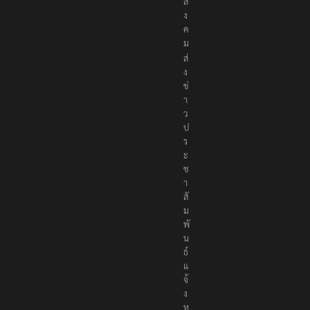
สั
ง
ค
ม
ส่
ง
ข่
า
ว
ป
ร
ะ
ช
า
สั
ม
พั
น
ธ์
แ
จ้
ง
ห