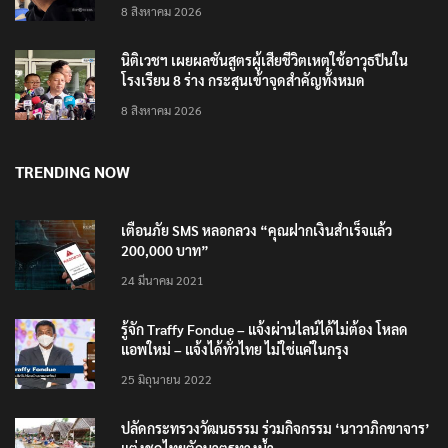
8 สิงหาคม 2026
นิติเวชฯ เผยผลชันสูตรผู้เสียชีวิตเหตุใช้อาวุธปืนใน
โรงเรียน 8 ร่าง กระสุนเข้าจุดสำคัญทั้งหมด
8 สิงหาคม 2026
TRENDING NOW
เตือนภัย SMS หลอกลวง “คุณฝากเงินสำเร็จแล้ว
200,000 บาท”
24 มีนาคม 2021
รู้จัก Traffy Fondue – แจ้งผ่านไลน์ได้ไม่ต้อง โหลด
แอพใหม่ – แจ้งได้ทั่วไทย ไม่ใช่แค่ในกรุง
25 มิถุนายน 2022
ปลัดกระทรวงวัฒนธรรม ร่วมกิจกรรม ‘นาวาภิกขาจาร’
แต่งชุดไทยตักบาตรทางน้ำ