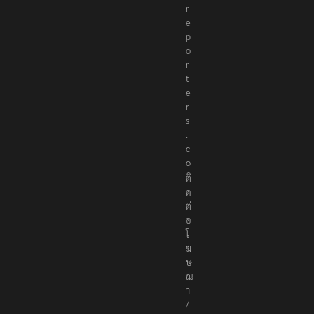
r
e
p
o
r
t
e
r
s
.
c
o
ติ
ด
ต่
อ
โ
ฆ
ษ
ณ
า
/