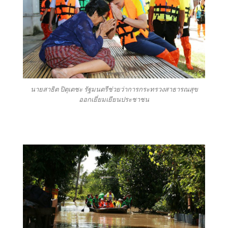
นายสาธิต ปิตุเตชะ รัฐมนตรีช่วยว่าการกระทรวงสาธารณสุข
ออกเยี่ยมเยียนประชาชน