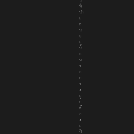
ที่
นำ
เ
ส
น
อ
เ
นื้
อ
ห
า
อ
ย่
า
ง
ถู
ก
ต้
อ
ง
เ
ป็