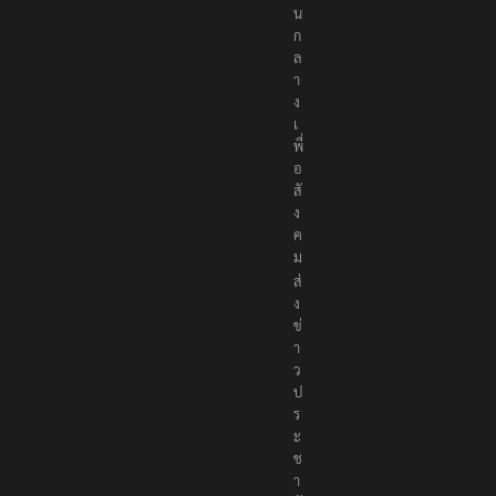
น
ก
ล
า
ง
เ
พื่
อ
สั
ง
ค
ม
ส่
ง
ข่
า
ว
ป
ร
ะ
ช
า