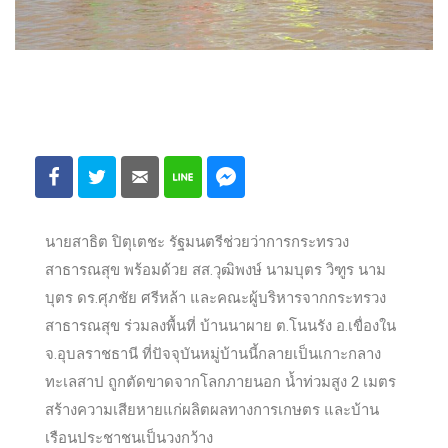
นายสาธิต ปิตุเตชะ รัฐมนตรีช่วยว่าการกระทรวง
สาธารณสุข พร้อมด้วย สส.วุฒิพงษ์ นามบุตร วิฑูร นาม
บุตร ดร.ศุภชัย ศรีหล้า และคณะผู้บริหารจากกระทรวง
สาธารณสุข ร่วมลงพื้นที่ บ้านนาผาย ต.โนนรัง อ.เขื่องใน
จ.อุบลราชธานี ที่ปัจจุบันหมู่บ้านนี้กลายเป็นเกาะกลาง
ทะเลสาป ถูกตัดขาดจากโลกภายนอก น้ำท่วมสูง 2 เมตร
สร้างความเสียหายแก่ผลิตผลทางการเกษตร และบ้าน
เรือนประชาชนเป็นวงกว้าง