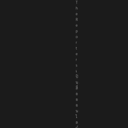
T
h
e
R
e
p
o
r
t
e
r
s
เ
ป็
น
สื่
อ
อ
อ
น
ไ
ล
น์