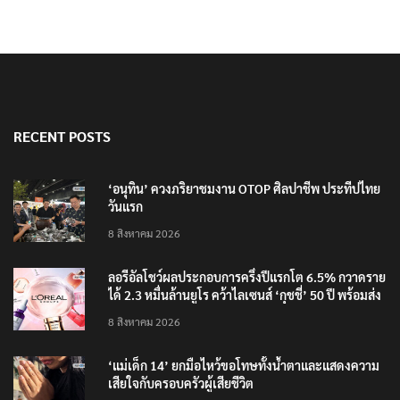
RECENT POSTS
‘อนุทิน’ ควงภริยาชมงาน OTOP ศิลปาชีพ ประทีปไทย
วันแรก
8 สิงหาคม 2026
ลอรีอัลโชว์ผลประกอบการครึ่งปีแรกโต 6.5% กวาดราย
ได้ 2.3 หมื่นล้านยูโร คว้าไลเซนส์ ‘กุชชี่’ 50 ปี พร้อมส่ง
4 แบรนด์ใหม่บุกตลาดไทย
8 สิงหาคม 2026
‘แม่เด็ก 14’ ยกมือไหว้ขอโทษทั้งน้ำตาและแสดงความ
เสียใจกับครอบครัวผู้เสียชีวิต