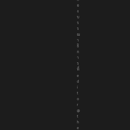
อ
ง
บ
ร
ร
ณ
า
ธิ
ก
า
ร
ที่
e
d
i
t
o
r
@
t
h
e