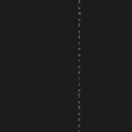
สั
ม
พั
น
ธ์
แ
จ้
ง
ห
ม
า
ย
ข่
า
ว
ห
รื
อ
ติ
ด
ต่
อ
ก