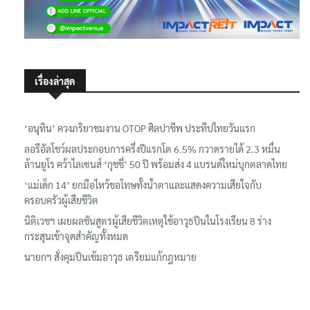
เรื่องล่าสุด
‘อนุทิน’ ควงภริยาชมงาน OTOP ศิลปาชีพ ประทีปไทยวันแรก
ลอรีอัลโชว์ผลประกอบการครึ่งปีแรกโต 6.5% กวาดรายได้ 2.3 หมื่น
ล้านยูโร คว้าไลเซนส์ ‘กุชชี่’ 50 ปี พร้อมส่ง 4 แบรนด์ใหม่บุกตลาดไทย
‘แม่เด็ก 14’ ยกมือไหว้ขอโทษทั้งน้ำตาและแสดงความเสียใจกับ
ครอบครัวผู้เสียชีวิต
นิติเวชฯ เผยผลชันสูตรผู้เสียชีวิตเหตุใช้อาวุธปืนในโรงเรียน 8 ร่าง
กระสุนเข้าจุดสำคัญทั้งหมด
นายกฯ สั่งคุมปืนเข้มอาวุธ เตรียมแก้กฎหมาย