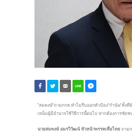
“สมพงษ์”ถามกกต.ทำไมรีบออกตัวป้อง”กำนัน”ทั้งที่
เหน็บผู้มีอำนาจใช้วิธีการนี้ต่อไป หากต้องการชัยช
นายสมพงษ์ อมรวิวัฒน์ หัวหน้าพรรคเพื่อไทย
ถามกล