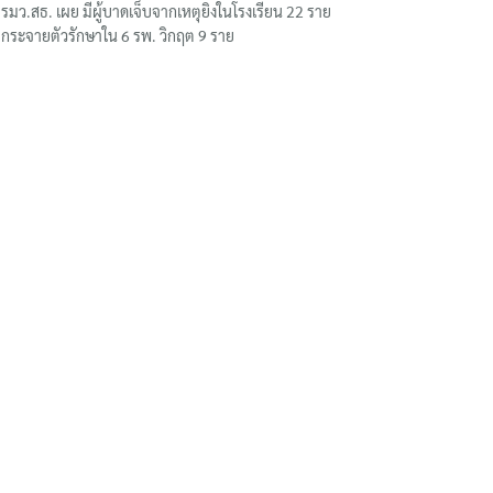
รมว.สธ. เผย มีผู้บาดเจ็บจากเหตุยิงในโรงเรียน 22 ราย
กระจายตัวรักษาใน 6 รพ. วิกฤต 9 ราย