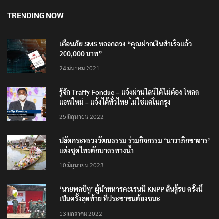
TRENDING NOW
เตือนภัย SMS หลอกลวง “คุณฝากเงินสำเร็จแล้ว
200,000 บาท”
24 มีนาคม 2021
รู้จัก Traffy Fondue – แจ้งผ่านไลน์ได้ไม่ต้อง โหลด
แอพใหม่ – แจ้งได้ทั่วไทย ไม่ใช่แค่ในกรุง
25 มิถุนายน 2022
ปลัดกระทรวงวัฒนธรรม ร่วมกิจกรรม ‘นาวาภิกขาจาร’
แต่งชุดไทยตักบาตรทางน้ำ
10 มิถุนายน 2023
‘นายพลบีทู’ ผู้นำทหารคะเรนนี KNPP ลั่นสู้รบ ครั้งนี้
เป็นครั้งสุดท้าย ที่ประชาชนต้องชนะ
13 มกราคม 2022