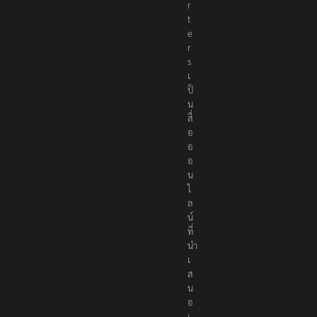
r
t
e
r
s
เ
ป็
น
สื่
อ
อ
อ
น
ไ
ล
น์
ที่
นำ
เ
ส
น
อ
เ