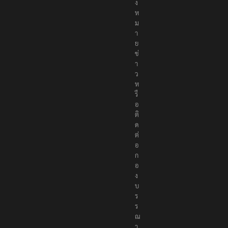
ง
ห
ม
า
ย
ข่
า
ว
ห
รื
อ
ติ
ด
ต่
อ
ก
อ
ง
บ
ร
ร
ณ
า