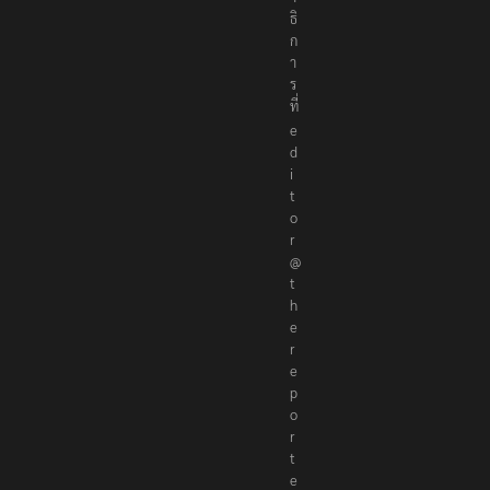
ธิ
ก
า
ร
ที่
e
d
i
t
o
r
@
t
h
e
r
e
p
o
r
t
e