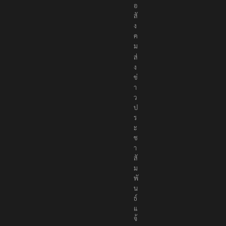
อ
สั
ง
ค
ม
ส่
ง
ข่
า
ว
ป
ร
ะ
ช
า
สั
ม
พั
น
ธ์
แ
จ้