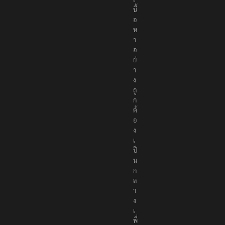
นื้
อ
ห
า
อ
ย่
า
ง
ถู
ก
ต้
อ
ง
เ
ป็
น
ก
ล
า
ง
เ
พื่