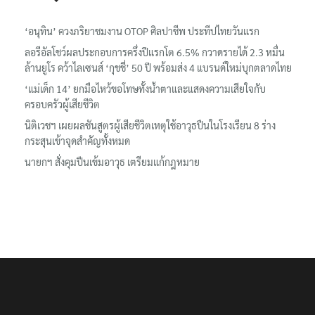
‘อนุทิน’ ควงภริยาชมงาน OTOP ศิลปาชีพ ประทีปไทยวันแรก
ลอรีอัลโชว์ผลประกอบการครึ่งปีแรกโต 6.5% กวาดรายได้ 2.3 หมื่น
ล้านยูโร คว้าไลเซนส์ ‘กุชชี่’ 50 ปี พร้อมส่ง 4 แบรนด์ใหม่บุกตลาดไทย
‘แม่เด็ก 14’ ยกมือไหว้ขอโทษทั้งน้ำตาและแสดงความเสียใจกับ
ครอบครัวผู้เสียชีวิต
นิติเวชฯ เผยผลชันสูตรผู้เสียชีวิตเหตุใช้อาวุธปืนในโรงเรียน 8 ร่าง
กระสุนเข้าจุดสำคัญทั้งหมด
นายกฯ สั่งคุมปืนเข้มอาวุธ เตรียมแก้กฎหมาย