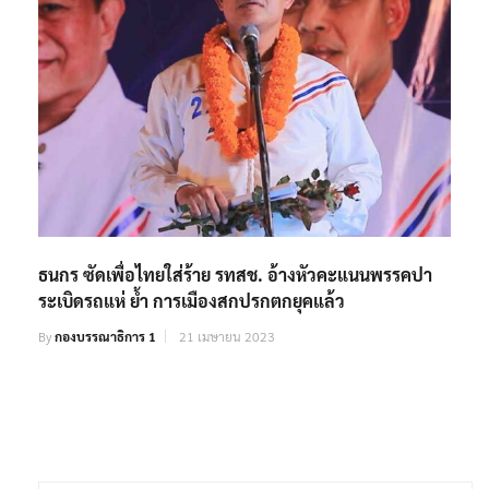
ธนกร ซัดเพื่อไทยใส่ร้าย รทสช. อ้างหัวคะแนนพรรคปา
ระเบิดรถแห่ ย้ำ การเมืองสกปรกตกยุคแล้ว
By
กองบรรณาธิการ 1
21 เมษายน 2023