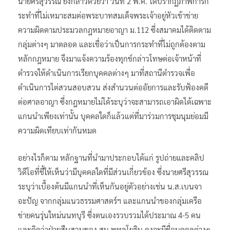
นายศรีสุวรรณ ยังกล่าวด้วยว่า วันที่ 2 พ.ค. ได้ปรากฏภาพการก
ระทำที่ไม่เหมาะสมต่อพระบาทสมเด็จพระเจ้าอยู่หัวเข้าข่าย
ความผิดตามประมวลกฎหมายอาญา ม.112 ซึ่งสมาคมได้ติดตาม
กลุ่มต่างๆ มาตลอด และเชื่อว่าเป็นการกระทำที่ไม่ถูกต้องตาม
หลักกฎหมาย จึงมาแจ้งความร้องทุกข์กล่าวโทษต่อเจ้าหน้าที่
ตำรวจให้ดำเนินการเรียกบุคคลต่างๆ มาที่สถานีตำรวจเพื่อ
ดำเนินการไต่สวนสอบสวน ส่งสำนวนต่ออัยการและรับฟ้องคดี
ต่อศาลอาญา ซึ่งกฎหมายไม่ได้ระบุว่าจะสามารถเอาผิดได้เฉพาะ
แกนนำเพียงเท่านั้น บุคคลใดก็แล้วแต่ที่มาร่วมการชุมนุมย่อมมี
ความผิดเทียบเท่ากันหมด
อย่างไรก็ตาม หลักฐานที่นำมาประกอบได้แก่ รูปถ่ายและคลิป
วิดีโอที่ชี้ให้เห็นว่ามีบุคคลใดที่มีส่วนเกี่ยวข้อง ซึ่งนายศรีสุวรรณ
ระบุว่าเบื้องต้นมีแกนนำที่เห็นกันอยู่ตัวอย่างเช่น น.ส.เบนจา
อะปัญ จากกลุ่มแนวธรรมศาสตร์ฯ และแกนนำของกลุ่มเครือ
ข่ายคนรุ่นใหม่นนทบุรี ซึ่งตนเองรวบรวมได้ประมาณ 4-5 คน
และคิดว่าฝ่ายสืบสวนของ สน.พหลโยธิน คงจะมีชื่อบุคคลต่างๆ