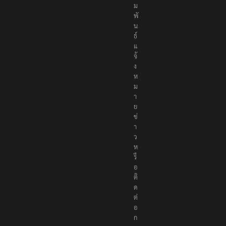
ม
พั
น
ธ์
แ
จ้
ง
ห
ม
า
ย
ข่
า
ว
ห
รื
อ
ติ
ด
ต่
อ
ก