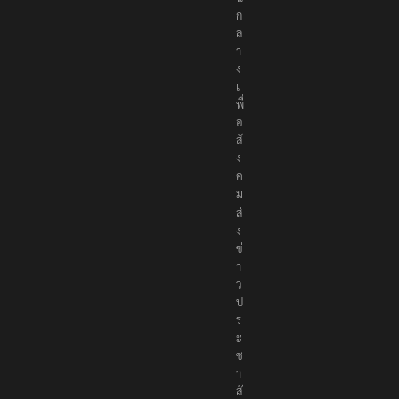
ก
ล
า
ง
เ
พื่
อ
สั
ง
ค
ม
ส่
ง
ข่
า
ว
ป
ร
ะ
ช
า
สั