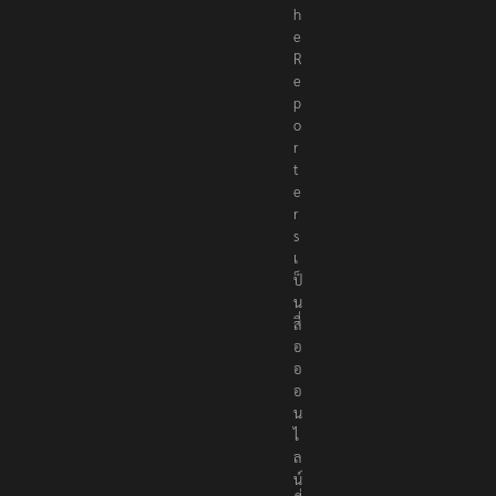
h
e
R
e
p
o
r
t
e
r
s
เ
ป็
น
สื่
อ
อ
อ
น
ไ
ล
น์