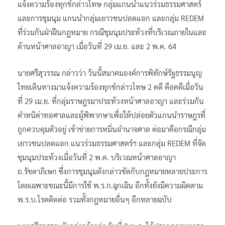
แจ้งความร้องทุกข์กล่าวโทษ กลุ่มแกนนำแนวร่วมธรรมศาสตร์
และการชุมนุม แกนนำกลุ่มเยาวชนปลดแอก และกลุ่ม REDEM
ที่ร่วมกันฝ่าฝืนกฎหมาย กรณีชุมนุมประท้วงที่บริเวณภายในและ
ด้านหน้าศาลอาญา เมื่อวันที่ 29 เม.ย. และ 2 พ.ค. 64
นายศรีสุวรรณ กล่าวว่า วันนี้สมาคมองค์การพิทักษ์รัฐธรรมนูญ
ไทยเดินทางมาแจ้งความร้องทุกข์กล่าวโทษ 2 คดี คือคดีเมื่อวัน
ที่ 29 เม.ย. ที่กลุ่มราษฎรมาประท้วงหน้าศาลอาญา และร่วมกัน
ตำหนิด่าทอศาลและผู้พิพากษาเพื่อให้ปล่อยตัวแกนนำราษฎรที่
ถูกควบคุมตัวอยู่ เข้าข่ายการหมิ่นอำนาจศาล ต่อมาคือกรณีกลุ่ม
เยาวชนปลดแอก แนวร่วมธรรมศาสตร์ฯ และกลุ่ม REDEM ที่จัด
ชุมนุมประท้วงเมื่อวันที่ 2 พ.ค. บริเวณหน้าศาลอาญา
ถ.รัชดาภิเษก ซึ่งการชุมนุมดังกล่าวขัดกับกฎหมายหลายประการ
โดยเฉพาะขณะนี้มีการใช้ พ.ร.ก.ฉุกเฉิน อีกทั้งยังมีความผิดตาม
พ.ร.บ.โรคติดต่อ รวมทั้งกฎหมายอื่นๆ อีกหลายฉบับ