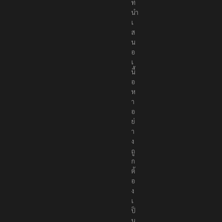
ที่
นำ
เ
ส
น
อ
เ
นื้
อ
ห
า
อ
ย่
า
ง
ถู
ก
ต้
อ
ง
เ
ป็
น