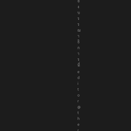
อ
ง
บ
ร
ร
ณ
า
ธิ
ก
า
ร
ที่
e
d
i
t
o
r
@
t
h
e
r