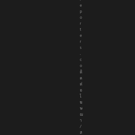
e
p
o
r
t
e
r
s
.
c
o
ติ
ด
ต่
อ
โ
ฆ
ษ
ณ
า
/
ส