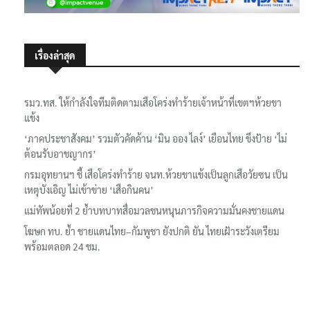
เรื่องล่าสุด
รมว.ทส. ให้กำลังใจทีมติดตามเสือโคร่งทำร้ายเจ้าหน้าที่เขตฯห้วยขา
แข้ง
‘ภาคประชาสังคม’ รวมตัวคัดค้าน ‘มิน ออง ไลง์’ เยือนไทย ขึงป้าย ‘ไม่
ต้อนรับอาชญากร’
กรมอุทยานฯ ชี้ เสือโคร่งทำร้าย จนท.ห้วยขาแข้งเป็นลูกเสือวัยซน เป็น
เหตุบังเอิญ ไม่เข้าข่าย ‘เสือกินคน’
แม่ทัพน้อยที่ 2 ย้ำบทบาทสื่อมวลชนหนุนภารกิจความมั่นคงชายแดน
โฆษก ทบ. ย้ำ ชายแดนไทย–กัมพูชา ยังปกติ ยัน ไทยเฝ้าระวังเตรียม
พร้อมตลอด 24 ชม.