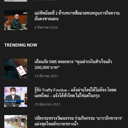
แม่ทัพน้อยที่ 2 ย้ำบทบาทสื่อมวลชนหนุนภารกิจความ
มั่นคงชายแดน
6 สิงหาคม 2026
TRENDING NOW
เตือนภัย SMS หลอกลวง “คุณฝากเงินสำเร็จแล้ว
200,000 บาท”
24 มีนาคม 2021
รู้จัก Traffy Fondue – แจ้งผ่านไลน์ได้ไม่ต้อง โหลด
แอพใหม่ – แจ้งได้ทั่วไทย ไม่ใช่แค่ในกรุง
25 มิถุนายน 2022
ปลัดกระทรวงวัฒนธรรม ร่วมกิจกรรม ‘นาวาภิกขาจาร’
แต่งชุดไทยตักบาตรทางน้ำ