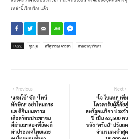
เหล่านี้เรียบร้อยแล้ว
TAGS:
ชุมนุม
ศรีสุวรรณ จรรยา
ศาลอาญารัชดา
แนะแนว
Previous
Next
Previous
Next
post:
post:
‘แรมโบ้’ ซัด ‘โทนี่
‘โจ ไบเดน’ เพิ่ม
เรื่อง
ทักษิณ’ อย่าโหนกระ
โควตารับผู้ลี้ภัยสู่
แส ตีกินบนความ
สหรัฐอเมริกา ประจำ
เดือดร้อนประชาชน
ปี เป็น 62,500 คน
ที่ผ่านมาสองพี่น้องก็
หลัง ‘ทรัมป์’ ปรับลด
ทำประเทศไทยและ
จำนวนลงต่ำสุด
คนไทยบอบช้ำมา
15,000 คน