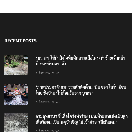
RECENT POSTS
รมว.ทส. ให้กำลังใจทีมติดตามเสือโคร่งทำร้ายเจ้าหน้า
ที่เขตฯห้วยขาแข้ง
6 สิงหาคม 2026
‘ภาคประชาสังคม’ รวมตัวคัดค้าน ‘มิน ออง ไลง์’ เยือน
ไทย ขึงป้าย ‘ไม่ต้อนรับอาชญากร’
6 สิงหาคม 2026
กรมอุทยานฯ ชี้ เสือโคร่งทำร้าย จนท.ห้วยขาแข้งเป็นลูก
เสือวัยซน เป็นเหตุบังเอิญ ไม่เข้าข่าย ‘เสือกินคน’
6 สิงหาคม 2026